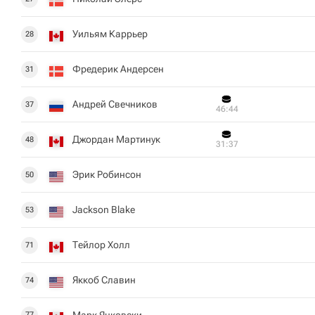
Уильям Каррьер
28
Фредерик Андерсен
31
Андрей Свечников
37
46:44
Джордан Мартинук
48
31:37
Эрик Робинсон
50
Jackson Blake
53
Тейлор Холл
71
Яккоб Славин
74
Марк Янковски
77