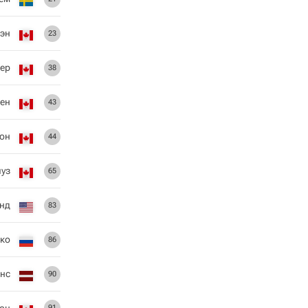
эн
23
нер
38
нен
43
сон
44
луз
65
нд
83
ко
86
нс
90
он
91