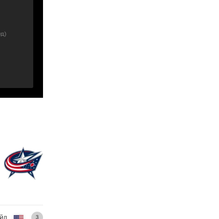
уд
)
йл
3