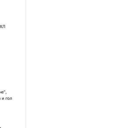
НХЛ
е",
 и гол