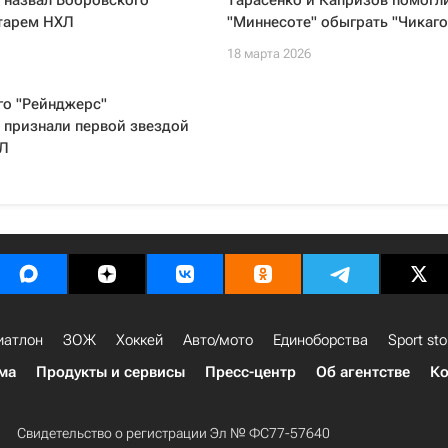
 назвал Бобровского
Тарасенко и Капризов помогл
тарем НХЛ
"Миннесоте" обыграть "Чикаго
18 марта 2026
о "Рейнджерс"
 признали первой звездой
ХЛ
иатлон
ЗОЖ
Хоккей
Авто/мото
Единоборства
Sport sto
ма
Продукты и сервисы
Пресс-центр
Об агентстве
Ко
Свидетельство о регистрации Эл № ФС77-57640