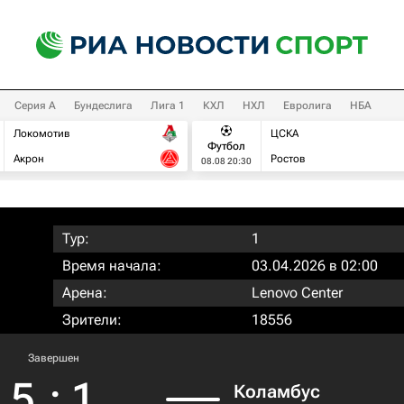
Серия А
Бундеслига
Лига 1
КХЛ
НХЛ
Евролига
НБА
Локомотив
ЦСКА
Футбол
Акрон
Ростов
08.08 20:30
Тур:
1
Время начала:
03.04.2026 в 02:00
Арена:
Lenovo Center
Зрители:
18556
Завершен
5
:
1
Коламбус