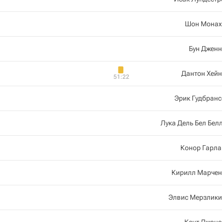
Шон Монах
Бун Джен
Дантон Хей
51:22
Эрик Гудбран
Лука Дель Бел Бел
Конор Гарла
Кирилл Марчен
Элвис Мерзлики
Кент Джонс