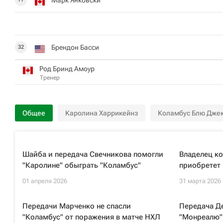
Брендон Басси
32
Род Бринд Амоур
Тренер
Общее
Каролина Харрикейнз
Коламбус Блю Джек
Шайба и передача Свечникова помогли
Владелец к
"Каролине" обыграть "Коламбус"
приобретет
01 апреля 2026
31 марта 2026
Передачи Марченко не спасли
Передача Д
"Коламбус" от поражения в матче НХЛ
"Монреалю"