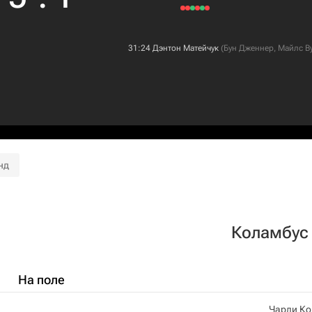
31:24
Дэнтон Матейчук
(
Бун Дженнер
,
Майлс В
нд
Коламбус
На поле
Чарли Ко