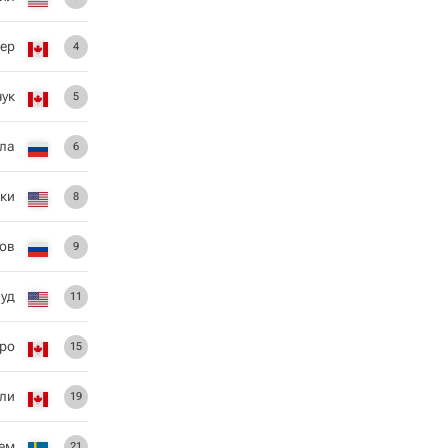
гер
4
чук
5
ула
6
ски
8
ов
9
уд
11
ро
15
ли
19
рем
21