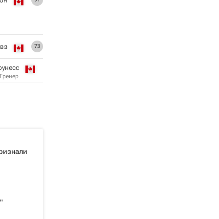
ивз
73
оунесс
Тренер
ризнали
"