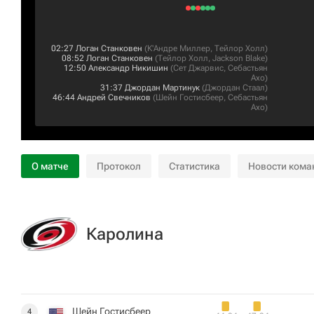
02:27
Логан Станковен
(
К'Андре Миллер
,
Тейлор Холл
)
08:52
Логан Станковен
(
Тейлор Холл
,
Jackson Blake
)
12:50
Александр Никишин
(
Сет Джарвис
,
Себастьян
Ахо
)
31:37
Джордан Мартинук
(
Джордан Стаал
)
46:44
Андрей Свечников
(
Шейн Гостисбеер
,
Себастьян
Ахо
)
О матче
Протокол
Статистика
Новости кома
Каролина
Шейн Гостисбеер
4