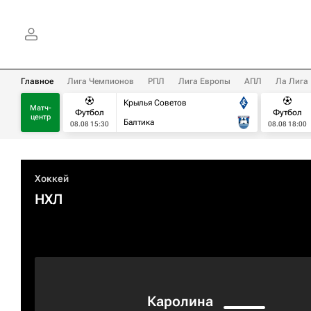
Главное
Лига Чемпионов
РПЛ
Лига Европы
АПЛ
Ла Лига
Крылья Советов
Матч-
Футбол
Футбол
центр
Балтика
08.08 15:30
08.08 18:00
Хоккей
НХЛ
Каролина