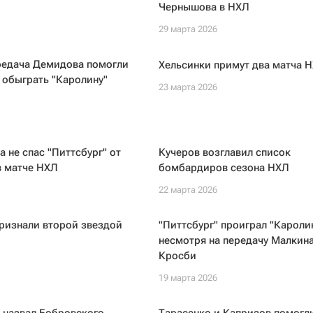
Чернышова в НХЛ
29 марта 2026
редача Демидова помогли
Хельсинки примут два матча 
 обыграть "Каролину"
23 марта 2026
а не спас "Питтсбург" от
Кучеров возглавил список
в матче НХЛ
бомбардиров сезона НХЛ
22 марта 2026
ризнали второй звездой
"Питтсбург" проиграл "Каролин
несмотря на передачу Малкина
Кросби
19 марта 2026