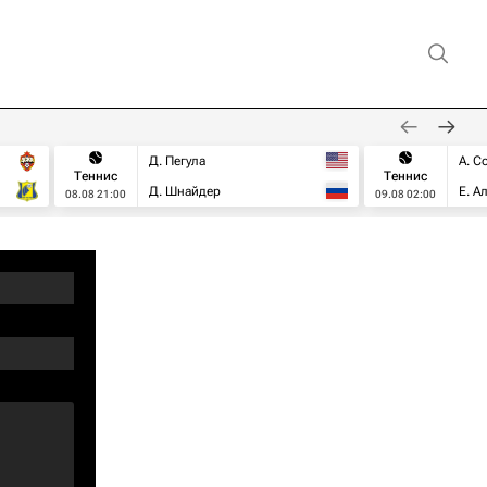
Д. Пегула
А. С
Теннис
Теннис
Д. Шнайдер
Е. А
08.08 21:00
09.08 02:00