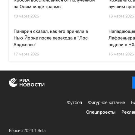
Кросби восстановился от полученной
Кожевников
на Олимпиаде травмы
лучшим вра
18 марта 2026
18 марта 2026
Панарин сказал, как его приняли в
Нападающег
Нью-Йорке после перехода в "Лос-
Лафреньера
Анджелес"
недели в Н
17 марта 2026
16 марта 2026
Футбол
Фигурное катание
Б
Спецпроекты
Рекла
Версия 2023.1 Beta