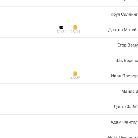
Коул Силлин
Дэнтон Матей
31:24
23:14
Егор Зам
Зак Верен
Иван Провор
45:35
Майлс В
Данте Фабб
Адам Фантил
Исак Лундест