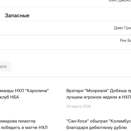
Запасные
Джет Гр
Рик Б
етс
оманды НХЛ "Каролина"
Вратаря "Монреаля" Добеша п
 клуб НБА
лучшим игроком недели в НХЛ
30 марта 2026
емидова помогла
"Сан-Хосе" обыграл "Коламбус
 победить в матче НХЛ
благодаря дебютному дублю