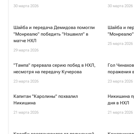
30 марта 2026
30 марта 2026
Шайба и передача Демидова помогли
Шайба и пе
"Монреалю" победить "Нэшвилл" в
"Монреалю"
матче НХЛ
25 марта 2026
29 марта 2026
"Тампа" прервала серию побед в НХЛ,
Гол Чинахов
несмотря на передачу Кучерова
поражения 
23 марта 2026
23 марта 2026
Капитан "Каролины" похвалил
Никишина п
Никишина
дня в НХЛ
21 марта 2026
21 марта 2026