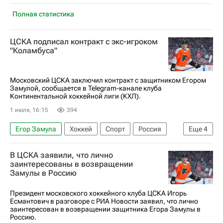
Полная статистика
ЦСКА подписал контракт с экс-игроком
"Коламбуса"
Московский ЦСКА заключил контракт с защитником Егором
Замулой, сообщается в Telegram-канале клуба
Континентальной хоккейной лиги (КХЛ).
1 июля, 16:15
394
Егор Замула
Хоккей
Спорт
Россия
Еще
4
Игорь Есмантович
Коламбус Блю Джекетс
В ЦСКА заявили, что лично
Национальная хоккейная лига (НХЛ)
заинтересованы в возвращении
Замулы в Россию
КХЛ 2025-2026
Президент московского хоккейного клуба ЦСКА Игорь
Есмантович в разговоре с РИА Новости заявил, что лично
заинтересован в возвращении защитника Егора Замулы в
Россию.