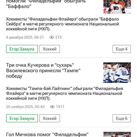
помогли "Филадельфии" обыграть
"Баффало"
Хоккеисты "Филадельфии Флайерз" обыграли "Баффало
Сейбрз" в матче регулярного чемпионата Национальной
хоккейной лиги (НХЛ).
4 декабря 2025, 06:21
215
Егор Замула
Хоккей
Еще
4
Национальная хоккейная лига (НХЛ)
Три очка Кучерова и "сухарь"
Филадельфия Флайерз
Баффало Сейбрз
Василевского принесли "Тампе"
победу
Матвей Мичков
Хоккеисты "Тампа-Бэй Лайтнинг" обыграли "Филадельфия
Флайерз" в матче регулярного чемпионата Национальной
хоккейной лиги (НХЛ).
25 ноября 2025, 05:43
1011
Егор Замула
Хоккей
Еще
6
Национальная хоккейная лига (НХЛ)
Гол Мичкова помог "Филадельфии"