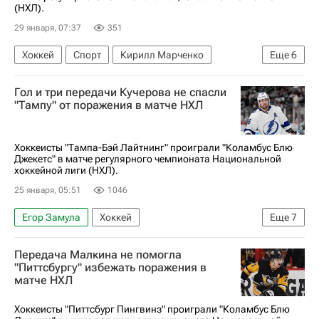
(НХЛ).
29 января, 07:37
351
Хоккей
Спорт
Кирилл Марченко
Еще
6
Чарли Койл
Шон Монахан
Гол и три передачи Кучерова не спасли
Коламбус Блю Джекетс
"Тампу" от поражения в матче НХЛ
Филадельфия Флайерз
Бостон Брюинз
Национальная хоккейная лига (НХЛ)
Хоккеисты "Тампа-Бэй Лайтнинг" проиграли "Коламбус Блю
Джекетс" в матче регулярного чемпионата Национальной
хоккейной лиги (НХЛ).
25 января, 05:51
1046
Егор Замула
Хоккей
Еще
7
Национальная хоккейная лига (НХЛ)
Передача Малкина не помогла
Тампа-Бэй Лайтнинг
Коламбус Блю Джекетс
"Питтсбургу" избежать поражения в
матче НХЛ
Никита Кучеров
Дмитрий Воронков
Кирилл Марченко
Иван Проворов
Хоккеисты "Питтсбург Пингвинз" проиграли "Коламбус Блю