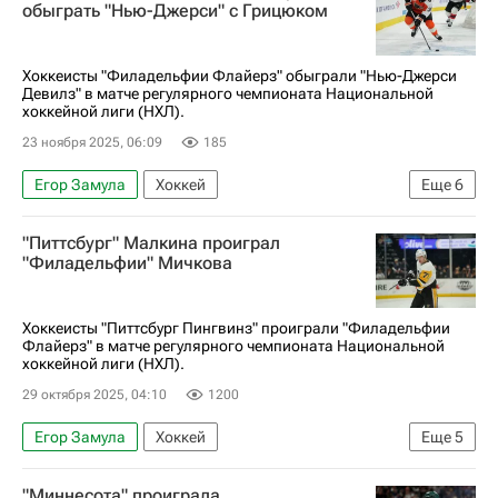
Тампа-Бэй Лайтнинг
Филадельфия Флайерз
обыграть "Нью-Джерси" с Грицюком
Никита Кучеров
Андрей Василевский
Матвей Мичков
Хоккеисты "Филадельфии Флайерз" обыграли "Нью-Джерси
Девилз" в матче регулярного чемпионата Национальной
хоккейной лиги (НХЛ).
23 ноября 2025, 06:09
185
Егор Замула
Хоккей
Еще
6
Национальная хоккейная лига (НХЛ)
"Питтсбург" Малкина проиграл
Филадельфия Флайерз
Нью-Джерси Девилз
"Филадельфии" Мичкова
Матвей Мичков
Арсений Грицюк
Евгений Дадонов
Хоккеисты "Питтсбург Пингвинз" проиграли "Филадельфии
Флайерз" в матче регулярного чемпионата Национальной
хоккейной лиги (НХЛ).
29 октября 2025, 04:10
1200
Егор Замула
Хоккей
Еще
5
Национальная хоккейная лига (НХЛ)
"Миннесота" проиграла