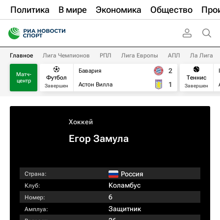
Политика
В мире
Экономика
Общество
Про
Главное
Лига Чемпионов
РПЛ
Лига Европы
АПЛ
Ла Лига
2
Бавария
Матч-
Футбол
Теннис
центр
1
Астон Вилла
Завершен
Завершен
Хоккей
Егор Замула
Россия
Страна:
Коламбус
Клуб:
6
Номер:
Защитник
Амплуа: