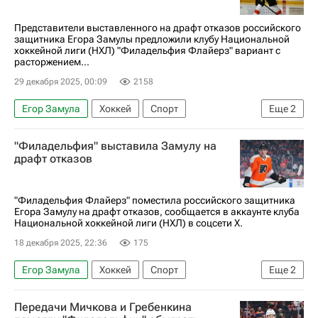
Представители выставленного на драфт отказов российского
защитника Егора Замулы предложили клубу Национальной
хоккейной лиги (НХЛ) "Филадельфия Флайерз" вариант с
расторжением...
29 декабря 2025, 00:09
2158
Егор Замула
Хоккей
Спорт
Еще
2
Филадельфия Флайерз
"Филадельфия" выставила Замулу на
Национальная хоккейная лига (НХЛ)
драфт отказов
"Филадельфия Флайерз" поместила российского защитника
Егора Замулу на драфт отказов, сообщается в аккаунте клуба
Национальной хоккейной лиги (НХЛ) в соцсети X.
18 декабря 2025, 22:36
175
Егор Замула
Хоккей
Спорт
Еще
2
Филадельфия Флайерз
Передачи Мичкова и Гребенкина
Национальная хоккейная лига (НХЛ)