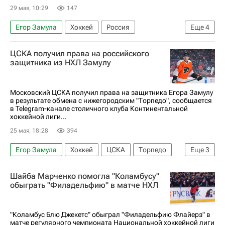
29 мая, 10:29
147
Егор Замула
Хоккей
Россия
Еще
4
Игорь Есмантович
Игорь Никитин
ЦСКА получил права на российского
Коламбус Блю Джекетс
защитника из НХЛ Замулу
Национальная хоккейная лига (НХЛ)
Московский ЦСКА получил права на защитника Егора Замулу
в результате обмена с нижегородским "Торпедо", сообщается
в Telegram-канале столичного клуба Континентальной
хоккейной лиги...
25 мая, 18:28
394
Егор Замула
Хоккей
ЦСКА
Торпедо
Еще
3
Коламбус Блю Джекетс
Шайба Марченко помогла "Коламбусу"
Национальная хоккейная лига (НХЛ)
обыграть "Филадельфию" в матче НХЛ
КХЛ 2025-2026
"Коламбус Блю Джекетс" обыграл "Филадельфию Флайерз" в
матче регулярного чемпионата Национальной хоккейной лиги