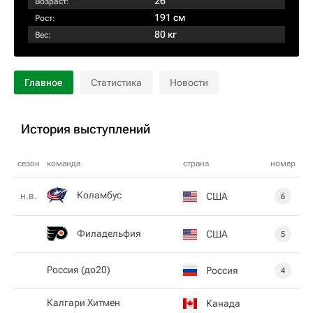
26
Возраст:
191 см
Рост:
80 кг
Вес:
Главное
Статистика
Новости
История выступлений
сезон
команда
страна
номер
Коламбус
н.в.
США
6
Филадельфия
США
5
Россия (до20)
Россия
4
Калгари Хитмен
Канада