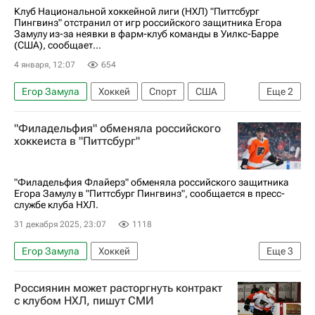
Клуб Национальной хоккейной лиги (НХЛ) "Питтсбург
Пингвинз" отстранил от игр российского защитника Егора
Замулу из-за неявки в фарм-клуб команды в Уилкс-Барре
(США), сообщает...
4 января, 12:07
654
Егор Замула
Хоккей
Спорт
США
Еще
2
Питтсбург Пингвинз
"Филадельфия" обменяла российского
Национальная хоккейная лига (НХЛ)
хоккеиста в "Питтсбург"
"Филадельфия Флайерз" обменяла российского защитника
Егора Замулу в "Питтсбург Пингвинз", сообщается в пресс-
службе клуба НХЛ.
31 декабря 2025, 23:07
1118
Егор Замула
Хоккей
Еще
3
Национальная хоккейная лига (НХЛ)
Россиянин может расторгнуть контракт
Филадельфия Флайерз
Питтсбург Пингвинз
с клубом НХЛ, пишут СМИ