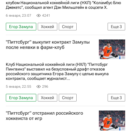
клубом Национальной хоккейной лиги (НХЛ) "Коламбус Блю
Даниил Бут
Джекетс", сообщил агент Дэн Мильштейн в соцсети Х.
6 января, 23:07
4241
Егор Замула
Хоккей
Спорт
Еще
3
Коламбус Блю Джекетс
Питтсбург Пингвинз
"Питтсбург" выкупит контракт Замулы
Национальная хоккейная лига (НХЛ)
после неявки в фарм-клуб
Клуб Национальной хоккейной лиги (НХЛ) "Питтсбург
Пингвинз" выставил на безусловный драфт отказов
российского защитника Егора Замулу с целью выкупа
контракта, сообщает журналист...
5 января, 22:55
296
Егор Замула
Хоккей
Спорт
Еще
3
Филадельфия Флайерз
Питтсбург Пингвинз
"Питтсбург" отстранил российского
Национальная хоккейная лига (НХЛ)
хоккеиста от игр