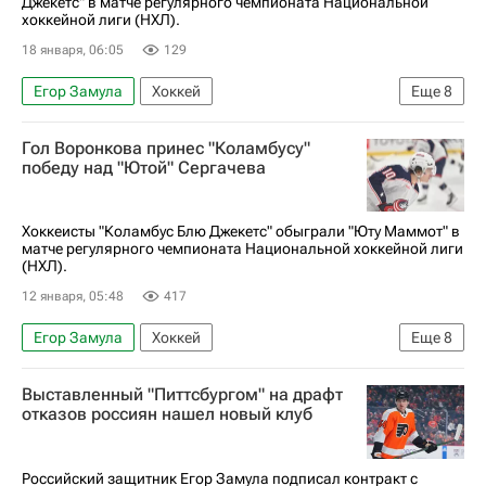
Джекетс" в матче регулярного чемпионата Национальной
хоккейной лиги (НХЛ).
18 января, 06:05
129
Егор Замула
Хоккей
Еще
8
Национальная хоккейная лига (НХЛ)
Гол Воронкова принес "Коламбусу"
Питтсбург Пингвинз
Коламбус Блю Джекетс
победу над "Ютой" Сергачева
Евгений Малкин
Кирилл Марченко
Дмитрий Воронков
Егор Чинахов
Хоккеисты "Коламбус Блю Джекетс" обыграли "Юту Маммот" в
матче регулярного чемпионата Национальной хоккейной лиги
Иван Проворов
(НХЛ).
12 января, 05:48
417
Егор Замула
Хоккей
Еще
8
Национальная хоккейная лига (НХЛ)
Выставленный "Питтсбургом" на драфт
Коламбус Блю Джекетс
Юта Маммот
отказов россиян нашел новый клуб
Михаил Сергачев
Дмитрий Воронков
Иван Проворов
Кирилл Марченко
Российский защитник Егор Замула подписал контракт с