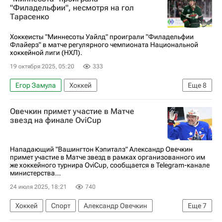
Филадельфия Флайерз
Питтсбург Пингвинз
"Филадельфии", несмотря на гол
Тарасенко
Евгений Малкин
Матвей Мичков
Хоккеисты "Миннесоты Уайлд" проиграли "Филадельфии
Флайерз" в матче регулярного чемпионата Национальной
хоккейной лиги (НХЛ).
19 октября 2025, 05:20
333
Егор Замула
Хоккей
Еще
8
Национальная хоккейная лига (НХЛ)
Овечкин примет участие в Матче
Филадельфия Флайерз
Миннесота Уайлд
звезд на финале OviCup
Матвей Мичков
Кирилл Капризов
Владимир Тарасенко
Яков Тренин
Нападающий "Вашингтон Кэпиталз" Александр Овечкин
примет участие в Матче звезд в рамках организованного им
Данила Юров
же хоккейного турнира OviCup, сообщается в Telegram-канале
министерства...
24 июля 2025, 18:21
740
Хоккей
Спорт
Александр Овечкин
Еще
7
Илья Ковальчук
Вашингтон Кэпиталз