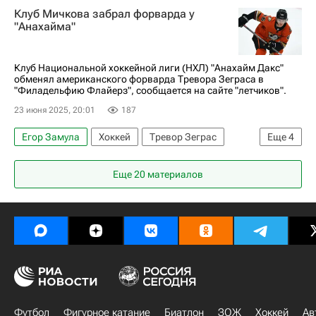
Клуб Мичкова забрал форварда у
Павел Дацюк
"Анахайма"
Национальная хоккейная лига (НХЛ)
Вячеслав Фетисов
Матвей Мичков
Клуб Национальной хоккейной лиги (НХЛ) "Анахайм Дакс"
обменял американского форварда Тревора Зеграса в
Кирилл Капризов
"Филадельфию Флайерз", сообщается на сайте "летчиков".
23 июня 2025, 20:01
187
Егор Замула
Хоккей
Тревор Зеграс
Еще
4
Матвей Мичков
Филадельфия Флайерз
Еще 20 материалов
Анахайм Дакс
Национальная хоккейная лига (НХЛ)
Футбол
Фигурное катание
Биатлон
ЗОЖ
Хоккей
Ав