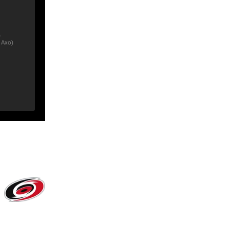
)
 Ахо
)