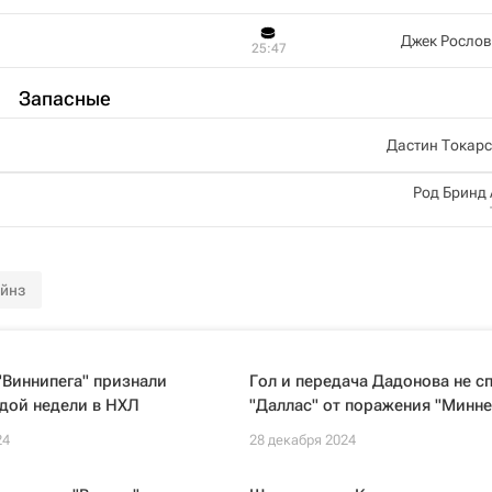
Джек Рослов
25:47
Запасные
Дастин Токар
Род Бринд
йнз
Виннипега" признали
Гол и передача Дадонова не с
дой недели в НХЛ
"Даллас" от поражения "Минне
24
28 декабря 2024