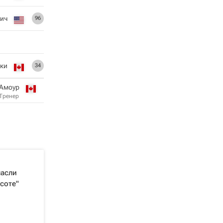
ич
96
ски
34
 Амоур
Тренер
пасли
соте"