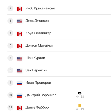
Якоб Кристиансен
2
Джек Джонсон
3
Коул Силлингер
4
Дэнтон Матейчук
5
Шон Курали
7
Зак Веренски
8
Иван Проворов
9
Дмитрий Воронков
10
44:58
Данте Фаббро
15
48:19