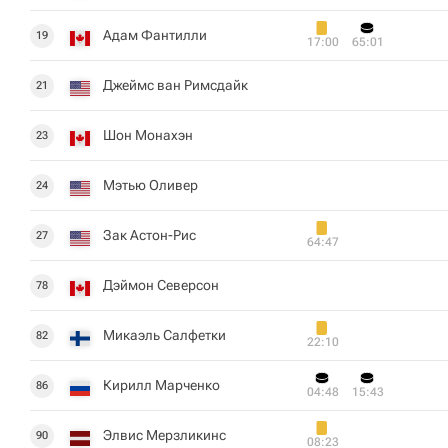
Адам Фантилли
19
17:00
65:01
Джеймс ван Римсдайк
21
Шон Монахэн
23
Мэтью Оливер
24
Зак Астон-Рис
27
64:47
Дэймон Северсон
78
Микаэль Салфетки
82
22:10
Кирилл Марченко
86
04:48
15:43
Элвис Мерзликинс
90
08:23