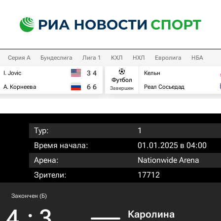
Серия А
Бундеслига
Лига 1
КХЛ
НХЛ
Евролига
НБА
3
4
I. Jovic
Кельн
Футбол
6
6
А. Корнеева
Реал Сосьедад
Завершен
Тур:
1
Время начала:
01.01.2025 в 04:00
Арена:
Nationwide Arena
Зрители:
17712
Закончен (Б)
4
:
3
Каролина