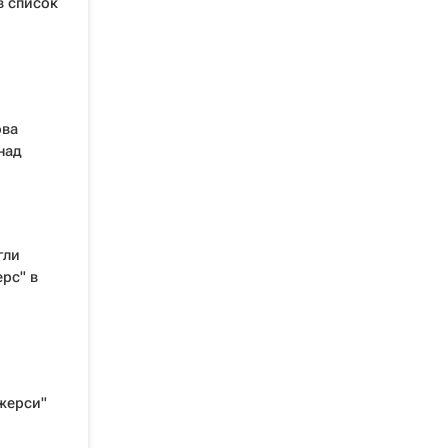
в список
Л
ова
над
гли
рс" в
жерси"