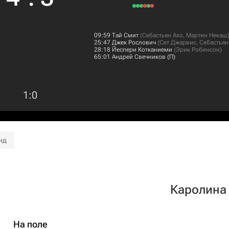
09:59
Тай Смит
(
Себастьян Ахо
,
Мартин Некаш
25:47
Джек Рослович
(
Сет Джарвис
,
Себастьян
28:18
Йеспери Котканиеми
(
Эрик Робинсон
)
65:01
Андрей Свечников
(П)
1
:
0
нд
Каролина
На поле