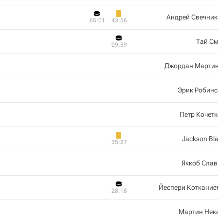
Андрей Свечник
65:01
43:56
Тай См
09:59
Джордан Мартин
Эрик Робинс
Петр Кочет
Jackson Bl
35:27
Яккоб Слав
Йеспери Коткание
28:18
Мартин Нек