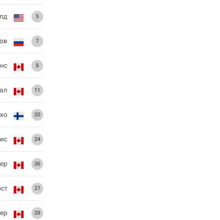
лд
5
ов
7
рнс
8
ал
11
Ахо
20
ис
24
ер
26
ст
27
ер
28