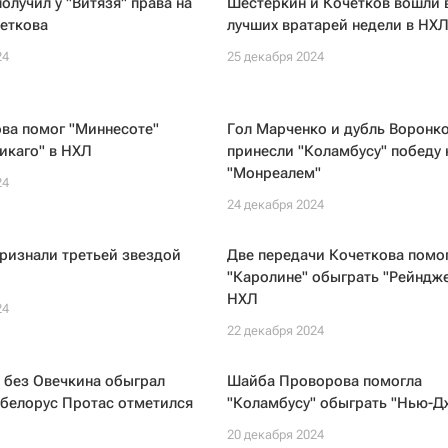
получил у "Витязя" права на
Шестеркин и Кочетков вошли 
еткова
лучших вратарей недели в НХ
24
25 декабря 2024
ва помог "Миннесоте"
Гол Марченко и дубль Воронк
икаго" в НХЛ
принесли "Коламбусу" победу 
"Монреалем"
24
24 декабря 2024
ризнали третьей звездой
Две передачи Кочеткова помо
"Каролине" обыграть "Рейндже
НХЛ
24
22 декабря 2024
 без Овечкина обыграл
Шайба Проворова помогла
 белорус Протас отметился
"Коламбусу" обыграть "Нью-Д
20 декабря 2024