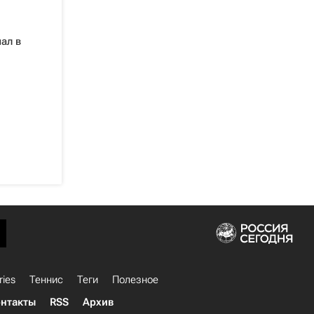
ал в
ries
Теннис
Теги
Полезное
нтакты
RSS
Архив