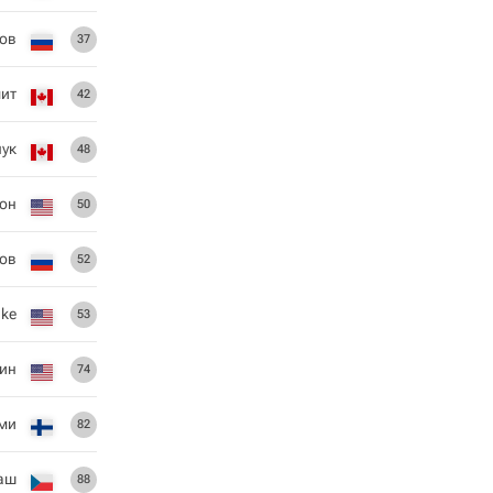
ов
37
ит
42
ук
48
он
50
ков
52
ake
53
ин
74
ми
82
аш
88