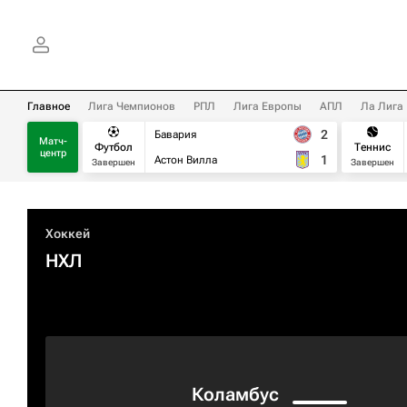
Главное
Лига Чемпионов
РПЛ
Лига Европы
АПЛ
Ла Лига
2
Бавария
Матч-
Футбол
Теннис
центр
1
Астон Вилла
Завершен
Завершен
Хоккей
НХЛ
Коламбус