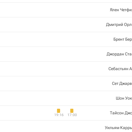
Ялен Четфи
Дмитрий Орл
Брент Бе
Джордан Ста
Себастьян 
Сет Джарв
Шон Уок
Тайсон Джо
19:16
17:00
Уильям Каррь