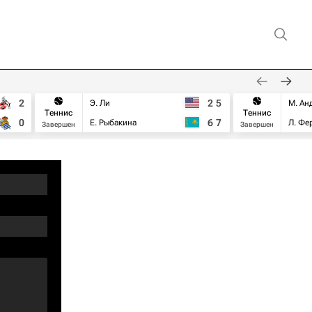
2
2
5
Э. Ли
М. Ан
Теннис
Теннис
0
6
7
Е. Рыбакина
Л. Фе
Завершен
Завершен