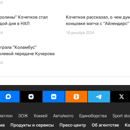
24
ролины" Кочетков стал
Кочетков рассказал, о чем дум
дой дня в НХЛ
концовке матча с "Айлендерс"
24
18 декабря 2024
грала "Коламбус"
олевой передаче Кучерова
24
иатлон
ЗОЖ
Хоккей
Авто/мото
Единоборства
Sport sto
ма
Продукты и сервисы
Пресс-центр
Об агентстве
Ко