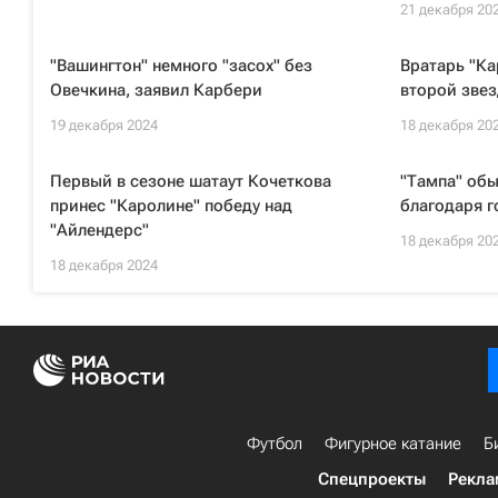
21 декабря 20
"Вашингтон" немного "засох" без
Вратарь "Ка
Овечкина, заявил Карбери
второй звез
19 декабря 2024
18 декабря 20
Первый в сезоне шатаут Кочеткова
"Тампа" обы
принес "Каролине" победу над
благодаря г
"Айлендерс"
18 декабря 20
18 декабря 2024
Футбол
Фигурное катание
Б
Спецпроекты
Рекла