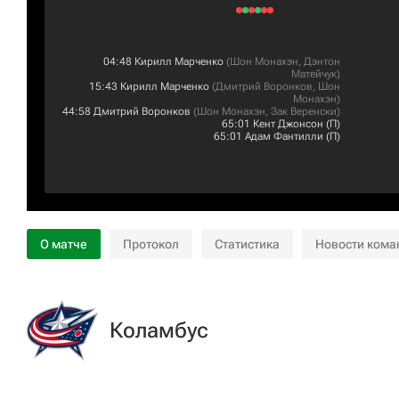
04:48
Кирилл Марченко
(
Шон Монахэн
,
Дэнтон
Матейчук
)
15:43
Кирилл Марченко
(
Дмитрий Воронков
,
Шон
Монахэн
)
44:58
Дмитрий Воронков
(
Шон Монахэн
,
Зак Веренски
)
65:01
Кент Джонсон
(П)
65:01
Адам Фантилли
(П)
О матче
Протокол
Статистика
Новости кома
Коламбус