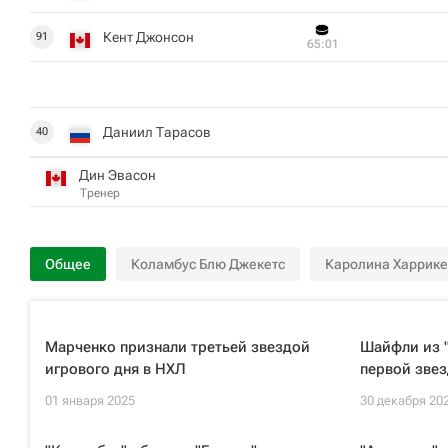
Кент Джонсон
91
65:01
Даниил Тарасов
40
Дин Эвасон
Тренер
Общее
Коламбус Блю Джекетс
Каролина Харрике
Марченко признали третьей звездой
Шайфли из "
игрового дня в НХЛ
первой звез
01 января 2025
30 декабря 20