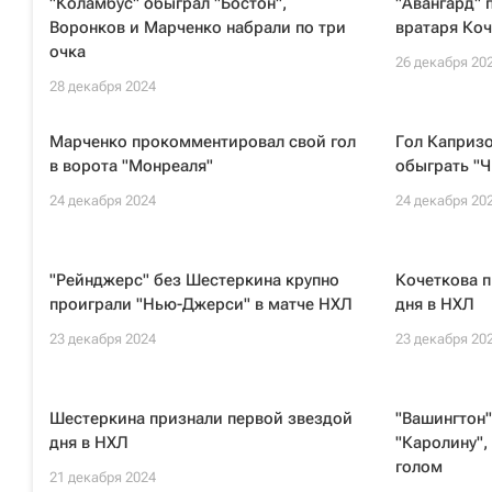
"Коламбус" обыграл "Бостон",
"Авангард" 
Воронков и Марченко набрали по три
вратаря Коч
очка
26 декабря 20
28 декабря 2024
Марченко прокомментировал свой гол
Гол Капризо
в ворота "Монреаля"
обыграть "Ч
24 декабря 2024
24 декабря 20
"Рейнджерс" без Шестеркина крупно
Кочеткова п
проиграли "Нью-Джерси" в матче НХЛ
дня в НХЛ
23 декабря 2024
23 декабря 20
Шестеркина признали первой звездой
"Вашингтон"
дня в НХЛ
"Каролину",
голом
21 декабря 2024