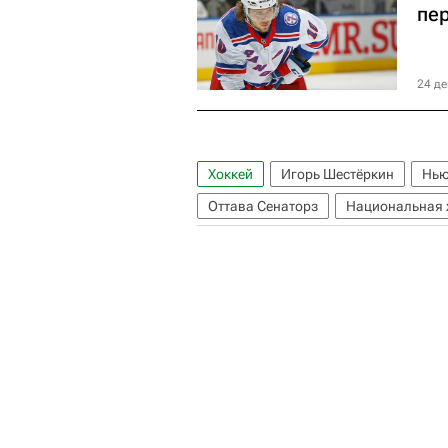
пер
24 де
Хоккей
Игорь Шестёркин
Нью
Оттава Сенаторз
Национальная 