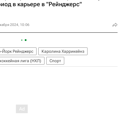
иод в карьере в "Рейнджерс"
кабря 2024, 10:06
-Йорк Рейнджерс
Каролина Харрикейнз
хоккейная лига (НХЛ)
Спорт