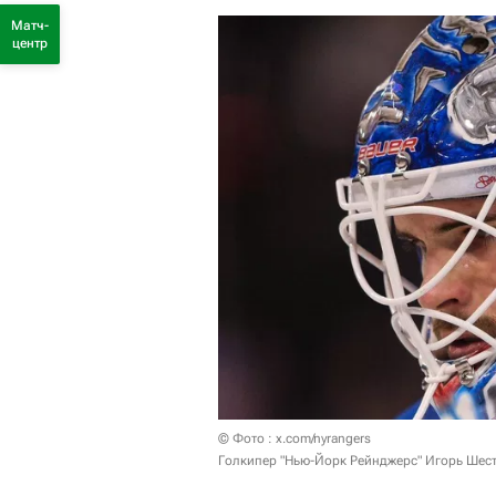
Матч-
центр
© Фото : x.com/nyrangers
Голкипер "Нью-Йорк Рейнджерс" Игорь Шест