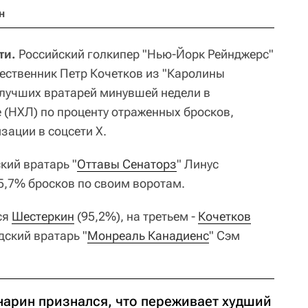
н
ти.
Российский голкипер "Нью-Йорк Рейнджерс"
чественник Петр Кочетков из "Каролины
 лучших вратарей минувшей недели в
 (НХЛ) по проценту отраженных бросков,
зации в соцсети Х.
кий вратарь "
Оттавы Сенаторз
" Линус
5,7% бросков по своим воротам.
ся
Шестеркин
(95,2%), на третьем -
Кочетков
дский вратарь "
Монреаль Канадиенс
" Сэм
нарин признался, что переживает худший