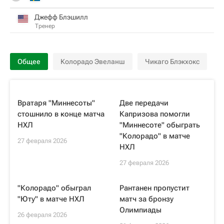
Джефф Блэшилл
Тренер
Общее
Колорадо Эвеланш
Чикаго Блэкхокс
Вратаря "Миннесоты"
Две передачи
стошнило в конце матча
Капризова помогли
НХЛ
"Миннесоте" обыграть
"Колорадо" в матче
27 февраля 2026
НХЛ
27 февраля 2026
"Колорадо" обыграл
Рантанен пропустит
"Юту" в матче НХЛ
матч за бронзу
Олимпиады
26 февраля 2026