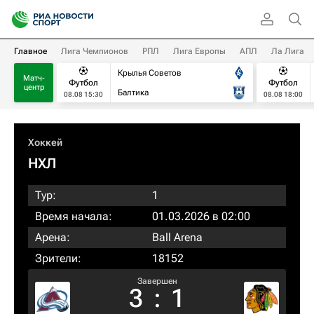
Главное
Лига Чемпионов
РПЛ
Лига Европы
АПЛ
Ла Лига
Крылья Советов
Матч-
Футбол
Футбол
центр
Балтика
08.08 15:30
08.08 18:00
Хоккей
НХЛ
Тур:
1
Время начала:
01.03.2026 в 02:00
Арена:
Ball Arena
Зрители:
18152
Завершен
3
:
1