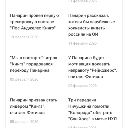
21 февраля 2026
Панарин провел первую
Панарин рассказал,
тренировку в составе
хотели бы зарубежные
"Лос-Анджелес Кингз"
хоккеисты видеть
россиян на ОИ
19 февраля 2026
11 февраля 2026
"Мы в восторге": игрок
У Панарина будет
"Кингз" порадовался
мотивация доказать
переходу Панарина
неправоту "Рейнджерс",
считает Фетисов
05 февраля 2026
05 февраля 2026
Панарин призван стать
Три передачи
лидером "Кингз",
Ничушкина помогли
считает Фетисов
"Колорадо" обыграть
"Сан-Хосе" в матче НХЛ
05 февраля 2026
05 февраля 2026