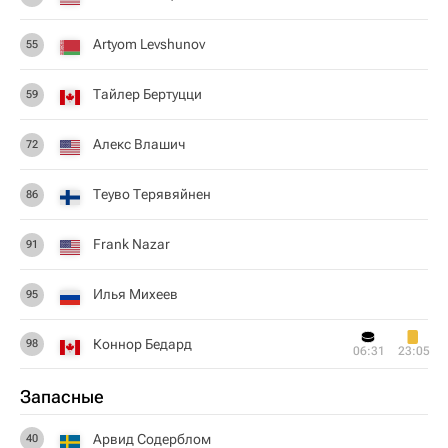
Artyom Levshunov
55
Тайлер Бертуцци
59
Алекс Влашич
72
Теуво Терявяйнен
86
Frank Nazar
91
Илья Михеев
95
Коннор Бедард
98
06:31
23:05
Запасные
Арвид Содерблом
40