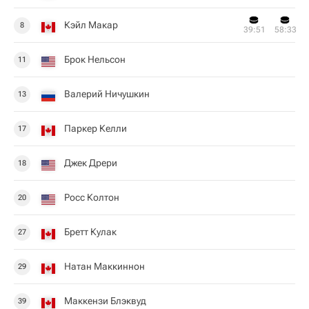
Кэйл Макар
8
39:51
58:33
Брок Нельсон
11
Валерий Ничушкин
13
Паркер Келли
17
Джек Дрери
18
Росс Колтон
20
Бретт Кулак
27
Натан Маккиннон
29
Маккензи Блэквуд
39