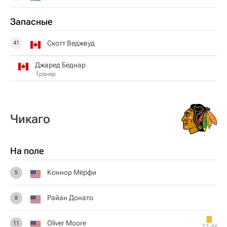
Запасные
Скотт Веджвуд
41
Джаред Беднар
Тренер
Чикаго
На поле
Коннор Мёрфи
5
Райан Донато
8
Oliver Moore
11
37:46