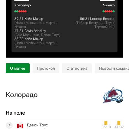
Колорадо
Чикаго
39:51
Кэйл Макар
06:31
Коннор Бедард
(
Натан Маккиннон
,
Мартин
(
Тайлер Бертуцци
,
Теуво
Некаш
)
Терявяйнен
)
47:31
Gavin Brindley
(
Сэм Малински
,
Девон Тоус
)
58:33
Кэйл Макар
(
Натан Маккиннон
,
Мартин
Некаш
)
О матче
Протокол
Статистика
Новости коман
Колорадо
На поле
Девон Тоус
7
06:10
41:37