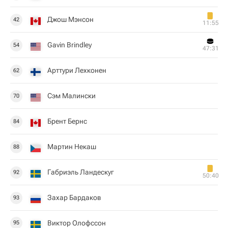
Джош Мэнсон
42
11:55
Gavin Brindley
54
47:31
Арттури Лехконен
62
Сэм Малински
70
Брент Бернс
84
Мартин Некаш
88
Габриэль Ландескуг
92
50:40
Захар Бардаков
93
Виктор Олофссон
95