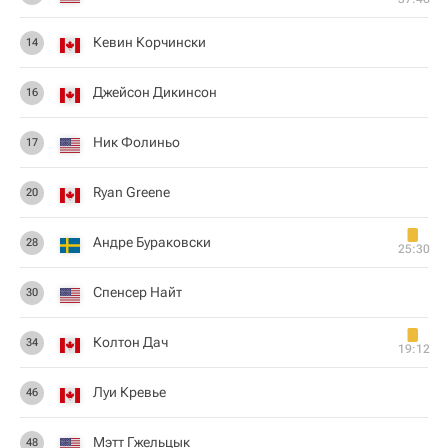
Кевин Корчински
14
Джейсон Дикинсон
16
Ник Фолиньо
17
Ryan Greene
20
Андре Бураковски
28
25:30
Спенсер Найт
30
Колтон Дач
34
19:12
Луи Кревье
46
Мэтт Гжельцык
48