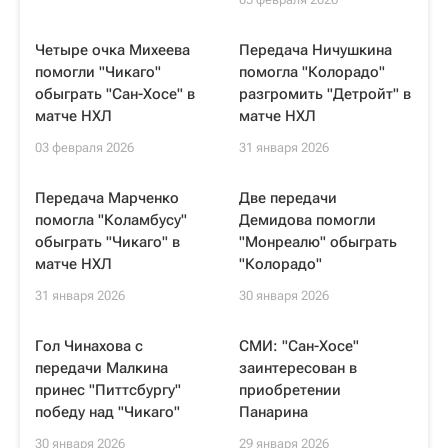
Четыре очка Михеева
Передача Ничушкина
помогли "Чикаго"
помогла "Колорадо"
обыграть "Сан-Хосе" в
разгромить "Детройт" в
матче НХЛ
матче НХЛ
03 февраля 2026
31 января 2026
Передача Марченко
Две передачи
помогла "Коламбусу"
Демидова помогли
обыграть "Чикаго" в
"Монреалю" обыграть
матче НХЛ
"Колорадо"
31 января 2026
30 января 2026
Гол Чинахова с
СМИ: "Сан-Хосе"
передачи Малкина
заинтересован в
принес "Питтсбургу"
приобретении
победу над "Чикаго"
Панарина
30 января 2026
29 января 2026