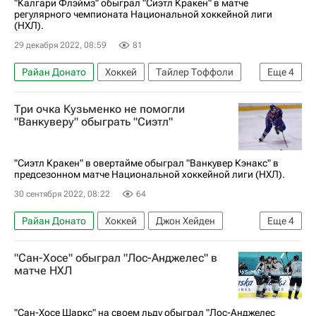
"Калгари Флэймз" обыграл "Сиэтл Кракен" в матче
регулярного чемпионата Национальной хоккейной лиги
(НХЛ).
29 декабря 2022, 08:59
81
Райан Донато
Хоккей
Тайлер Тоффоли
Еще
4
Назем Кадри
Анахайм Дакс
Сиэтл Кракен
Три очка Кузьменко не помогли
Национальная хоккейная лига (НХЛ)
"Ванкуверу" обыграть "Сиэтл"
"Сиэтл Кракен" в овертайме обыграл "Ванкувер Кэнакс" в
предсезонном матче Национальной хоккейной лиги (НХЛ).
30 сентября 2022, 08:22
64
Райан Донато
Хоккей
Джон Хейден
Еще
4
Андрей Кузьменко
Даллас Старз
"Сан-Хосе" обыграл "Лос-Анджелес" в
Ванкувер Кэнакс
Сиэтл Кракен
матче НХЛ
"Сан-Хосе Шаркс" на своем льду обыграл "Лос-Анджелес