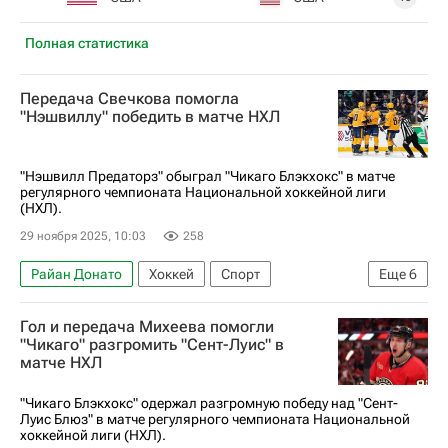
Полная статистика
Передача Свечкова помогла
"Нэшвиллу" победить в матче НХЛ
"Нэшвилл Предаторз" обыграл "Чикаго Блэкхокс" в матче
регулярного чемпионата Национальной хоккейной лиги
(НХЛ).
29 ноября 2025, 10:03
258
Райан Донато
Хоккей
Спорт
Еще
6
Федор Свечков
Гол и передача Михеева помогли
Национальная хоккейная лига (НХЛ)
"Чикаго" разгромить "Сент-Луис" в
матче НХЛ
Стивен Стэмкос
Райан О'Райлли
Нэшвилл Предаторз
Чикаго Блэкхокс
"Чикаго Блэкхокс" одержал разгромную победу над "Сент-
Луис Блюз" в матче регулярного чемпионата Национальной
хоккейной лиги (НХЛ).