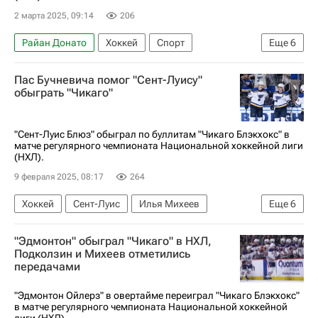
2 марта 2025, 09:14
206
Райан Донато
Хоккей
Спорт
Еще
6
Михаил Сергачев
Патрик Марун
Пас Бучневича помог "Сент-Луису"
Чикаго Блэкхокс
Анахайм Дакс
обыграть "Чикаго"
Юта Маммот
Национальная хоккейная лига (НХЛ)
"Сент-Луис Блюз" обыграл по буллитам "Чикаго Блэкхокс" в
матче регулярного чемпионата Национальной хоккейной лиги
(НХЛ).
9 февраля 2025, 08:17
264
Хоккей
Сент-Луис
Илья Михеев
Еще
6
Филип Броберг
Натан Уокер
"Эдмонтон" обыграл "Чикаго" в НХЛ,
Сент-Луис Блюз
Чикаго Блэкхокс
Подколзин и Михеев отметились
передачами
Бостон Брюинз
Национальная хоккейная лига (НХЛ)
"Эдмонтон Ойлерз" в овертайме переиграл "Чикаго Блэкхокс"
в матче регулярного чемпионата Национальной хоккейной