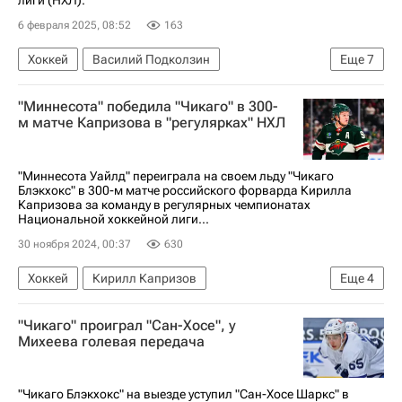
лиги (НХЛ).
6 февраля 2025, 08:52
163
Хоккей
Василий Подколзин
Еще
7
Виктор Арвидссон
Эдмонтон Ойлерз
"Миннесота" победила "Чикаго" в 300-
Колорадо Эвеланш
м матче Капризова в "регулярках" НХЛ
Национальная хоккейная лига (НХЛ)
Чикаго Блэкхокс
Илья Михеев
Спорт
"Миннесота Уайлд" переиграла на своем льду "Чикаго
Блэкхокс" в 300-м матче российского форварда Кирилла
Капризова за команду в регулярных чемпионатах
Национальной хоккейной лиги...
30 ноября 2024, 00:37
630
Хоккей
Кирилл Капризов
Еще
4
Александр Овечкин
Миннесота Уайлд
"Чикаго" проиграл "Сан-Хосе", у
Чикаго Блэкхокс
Спорт
Михеева голевая передача
"Чикаго Блэкхокс" на выезде уступил "Сан-Хосе Шаркс" в