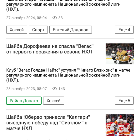
регулярного чемпионата Национальной хоккейной лиги
(НХЛ).
27 октября 2024, 08:04
83
Хоккей
Спорт
Евгений Дадонов
Еще
4
Джейми Бенн
Мэтт Дюшен
Даллас Старз
Шайба Дорофеева не спасла "Вегас"
Чикаго Блэкхокс
от первого поражения в сезоне НХЛ
Клуб "Вегас Голден Найтс" уступил "Чикаго Блэкхокс" в матче
регулярного чемпионата Национальной хоккейной лиги
(НХЛ).
28 октября 2023, 08:07
143
Райан Донато
Хоккей
Еще
5
Национальная хоккейная лига (НХЛ)
Шайба Юбердо принесла "Калгари"
Тэйлор Реддиш
Филипп Курашев
выездную победу над "Сиэтлом" в
матче НХЛ
Вегас Голден Найтс
Чикаго Блэкхокс