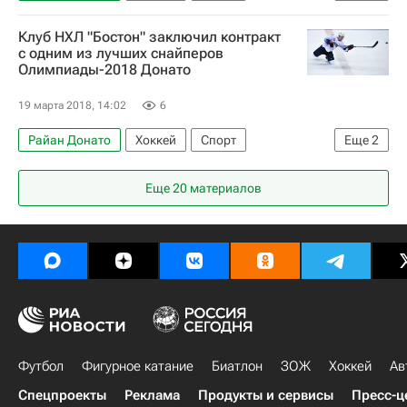
Национальная хоккейная лига (НХЛ)
Клуб НХЛ "Бостон" заключил контракт
Коламбус Блю Джекетс
Бостон Брюинз
с одним из лучших снайперов
Олимпиады-2018 Донато
Нэшвилл Предаторз
Баффало Сейбрз
Алексей Емелин
Артемий Панарин
19 марта 2018, 14:02
6
Райан Донато
Хоккей
Спорт
Еще
2
Национальная хоккейная лига (НХЛ)
Еще 20 материалов
Бостон Брюинз
Футбол
Фигурное катание
Биатлон
ЗОЖ
Хоккей
Ав
Спецпроекты
Реклама
Продукты и сервисы
Пресс-ц