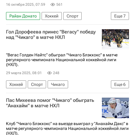
16 октября 2025, 07:59
561
Райан Донато
Хоккей
Спорт
Еще
7
Сент-Луис
Илья Михеев
Лукас Райхель
Гол Дорофеева принес "Вегасу" победу
Чикаго Блэкхокс
Сент-Луис Блюз
над "Чикаго" в матче НХЛ
Ванкувер Кэнакс
Национальная хоккейная лига (НХЛ)
"Вегас Голден Найтс" обыграл "Чикаго Блэкхокс" в матче
регулярного чемпионата Национальной хоккейной лиги
(НХЛ).
29 марта 2025, 08:01
248
Хоккей
Спорт
Чикаго
Еще
6
Павел Дорофеев (хоккей)
Иван Барбашев
Пас Михеева помог "Чикаго" обыграть
Илья Михеев
Вегас Голден Найтс
"Анахайм" в матче НХЛ
Чикаго Блэкхокс
Нэшвилл Предаторз
Клуб "Чикаго Блэкхокс" на выезде выиграл у "Анахайм Дакс" в
матче регулярного чемпионата Национальной хоккейной лиги
(НХЛ).