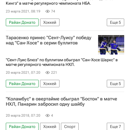
Кингз" в матче регулярного чемпионата НБА.
23 марта 2021, 08:19
74
Райан Донато
Хоккей
Еще
5
Национальная хоккейная лига (НХЛ)
Тарасенко принес "Сент-Луису" победу
Сан-Хосе Шаркс
Лос-Анджелес Кингз
над "Сан-Хосе" в серии буллитов
Николай Кныжов
Логан Кутюр
"Сент-Луис Блюз" по буллитам обыграл "Сан-Хосе Шаркс" в
матче регулярного чемпионата НХЛ.
20 марта 2021, 07:20
221
Райан Донато
Хоккей
Еще
5
Владимир Тарасенко
"Коламбус" в овертайме обыграл "Бостон" в матче
Национальная хоккейная лига (НХЛ)
НХЛ, Панарин забросил одну шайбу
Сент-Луис Блюз
Сан-Хосе Шаркс
20 марта 2018, 07:20
4
Никита Нестеров
Райан Донато
Хоккей
Спорт
Еще
7