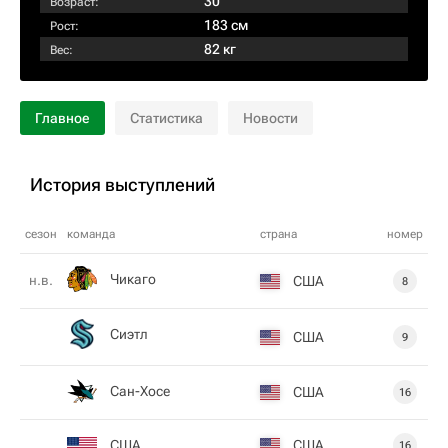
30
Возраст:
183 см
Рост:
82 кг
Вес:
Главное
Статистика
Новости
История выступлений
сезон
команда
страна
номер
Чикаго
н.в.
США
8
Сиэтл
США
9
Сан-Хосе
США
16
США
США
16