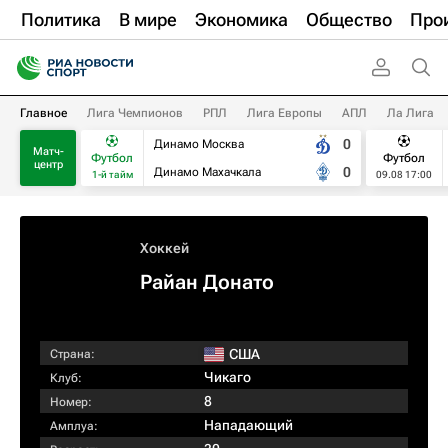
Политика
В мире
Экономика
Общество
Про
Главное
Лига Чемпионов
РПЛ
Лига Европы
АПЛ
Ла Лига
0
Динамо Москва
Матч-
Футбол
Футбол
центр
0
Динамо Махачкала
1-й тайм
09.08 17:00
Хоккей
Райан Донато
США
Страна:
Чикаго
Клуб:
8
Номер:
Нападающий
Амплуа: