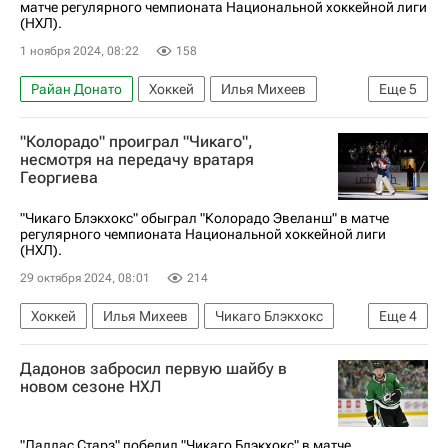
матче регулярного чемпионата Национальной хоккейной лиги
(НХЛ).
1 ноября 2024, 08:22
158
Райан Донато
Хоккей
Илья Михеев
Еще
5
Александр Веннберг
Чикаго Блэкхокс
"Колорадо" проиграл "Чикаго",
Эдмонтон Ойлерз
Сан-Хосе Шаркс
несмотря на передачу вратаря
Георгиева
Национальная хоккейная лига (НХЛ)
"Чикаго Блэкхокс" обыграл "Колорадо Эвеланш" в матче
регулярного чемпионата Национальной хоккейной лиги
(НХЛ).
29 октября 2024, 08:01
214
Хоккей
Илья Михеев
Чикаго Блэкхокс
Еще
4
Колорадо Эвеланш
Филипп Курашев
Дадонов забросил первую шайбу в
Лукас Райхель
новом сезоне НХЛ
Национальная хоккейная лига (НХЛ)
"Даллас Старз" победил "Чикаго Блэкхокс" в матче