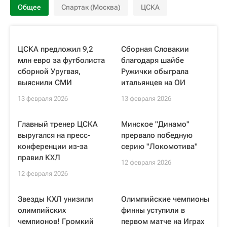
Общее
Спартак (Москва)
ЦСКА
ЦСКА предложил 9,2
Сборная Словакии
млн евро за футболиста
благодаря шайбе
сборной Уругвая,
Ружички обыграла
выяснили СМИ
итальянцев на ОИ
13 февраля 2026
13 февраля 2026
Главный тренер ЦСКА
Минское "Динамо"
выругался на пресс-
прервало победную
конференции из-за
серию "Локомотива"
правил КХЛ
12 февраля 2026
12 февраля 2026
Звезды КХЛ унизили
Олимпийские чемпионы
олимпийских
финны уступили в
чемпионов! Громкий
первом матче на Играх