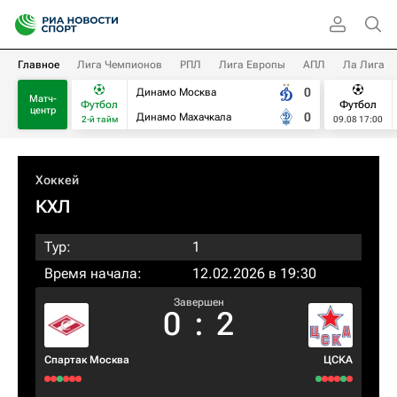
Главное
Лига Чемпионов
РПЛ
Лига Европы
АПЛ
Ла Лига
0
Динамо Москва
Матч-
Футбол
Футбол
центр
0
Динамо Махачкала
2-й тайм
09.08 17:00
Хоккей
КХЛ
Тур:
1
Время начала:
12.02.2026 в 19:30
Завершен
0
:
2
Спартак Москва
ЦСКА