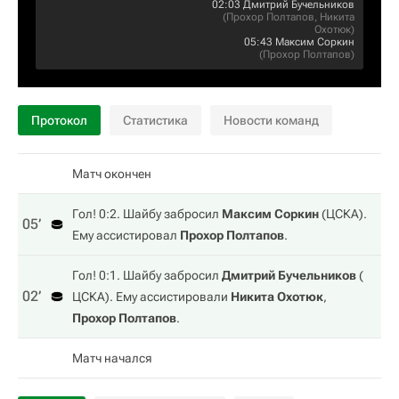
02:03
Дмитрий Бучельников
(
Прохор Полтапов
,
Никита
Охотюк
)
05:43
Максим Соркин
(
Прохор Полтапов
)
Протокол
Статистика
Новости команд
Матч окончен
Гол! 0:2. Шайбу забросил
Максим Соркин
(
ЦСКА
).
05‎’‎
Ему ассистировал
Прохор Полтапов
.
Гол! 0:1. Шайбу забросил
Дмитрий Бучельников
(
02‎’‎
ЦСКА
). Ему ассистировали
Никита Охотюк
,
Прохор Полтапов
.
Матч начался