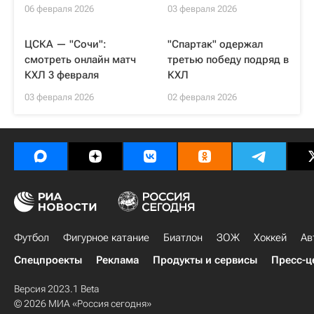
06 февраля 2026
03 февраля 2026
ЦСКА — "Сочи":
"Спартак" одержал
смотреть онлайн матч
третью победу подряд в
КХЛ 3 февраля
КХЛ
03 февраля 2026
02 февраля 2026
Футбол
Фигурное катание
Биатлон
ЗОЖ
Хоккей
Ав
Спецпроекты
Реклама
Продукты и сервисы
Пресс-ц
Версия 2023.1 Beta
© 2026 МИА «Россия сегодня»