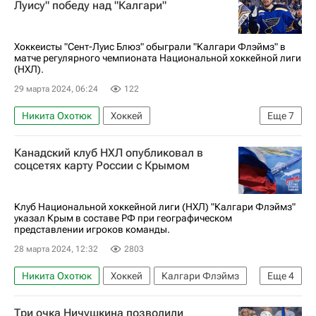
Луису" победу над "Калгари"
Хоккеисты "Сент-Луис Блюз" обыграли "Калгари Флэймз" в
матче регулярного чемпионата Национальной хоккейной лиги
(НХЛ).
29 марта 2024, 06:24
122
Никита Охотюк
Хоккей
Еще
7
Национальная хоккейная лига (НХЛ)
Канадский клуб НХЛ опубликовал в
Сент-Луис Блюз
Калгари Флэймз
соцсетях карту России с Крымом
Андрей Кузьменко
Павел Бучневич
Алексей Торопченко
Даниил Мироманов
Клуб Национальной хоккейной лиги (НХЛ) "Калгари Флэймз"
указал Крым в составе РФ при географическом
представлении игроков команды.
28 марта 2024, 12:32
2803
Никита Охотюк
Хоккей
Калгари Флэймз
Еще
4
Андрей Кузьменко
Даниил Мироманов
Три очка Ничушкина позволили