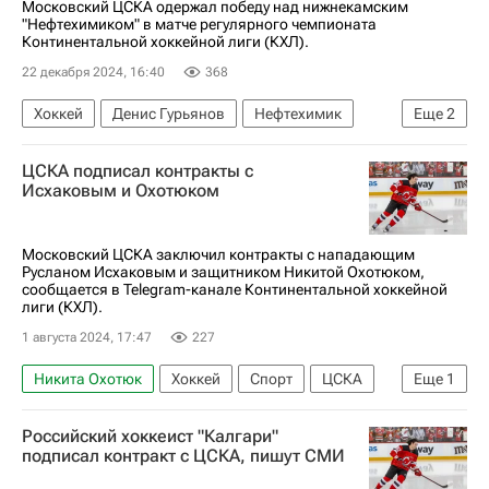
Московский ЦСКА одержал победу над нижнекамским
"Нефтехимиком" в матче регулярного чемпионата
Континентальной хоккейной лиги (КХЛ).
22 декабря 2024, 16:40
368
Хоккей
Денис Гурьянов
Нефтехимик
Еще
2
ЦСКА
КХЛ 2025-2026
ЦСКА подписал контракты с
Исхаковым и Охотюком
Московский ЦСКА заключил контракты с нападающим
Русланом Исхаковым и защитником Никитой Охотюком,
сообщается в Telegram-канале Континентальной хоккейной
лиги (КХЛ).
1 августа 2024, 17:47
227
Никита Охотюк
Хоккей
Спорт
ЦСКА
Еще
1
Россия
Российский хоккеист "Калгари"
подписал контракт с ЦСКА, пишут СМИ