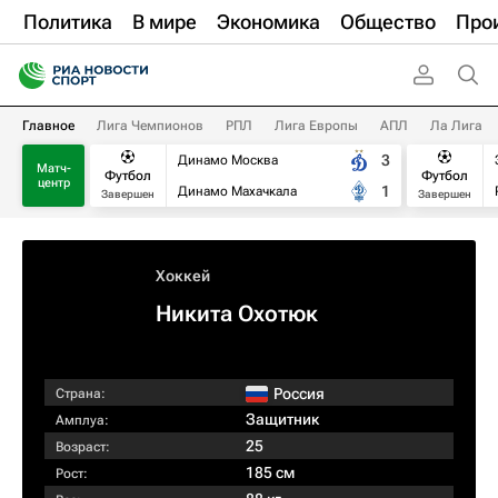
Политика
В мире
Экономика
Общество
Про
Главное
Лига Чемпионов
РПЛ
Лига Европы
АПЛ
Ла Лига
3
Динамо Москва
Матч-
Футбол
Футбол
центр
1
Динамо Махачкала
Завершен
Завершен
Хоккей
Никита Охотюк
Россия
Страна:
Защитник
Амплуа:
25
Возраст:
185 см
Рост: