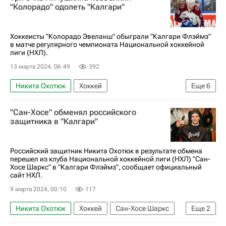
Национальная хоккейная лига (НХЛ)
"Колорадо" одолеть "Калгари"
Республика Крым
Хоккеисты "Колорадо Эвеланш" обыграли "Калгари Флэймз"
в матче регулярного чемпионата Национальной хоккейной
лиги (НХЛ).
13 марта 2024, 06:49
392
Никита Охотюк
Хоккей
Еще
6
Национальная хоккейная лига (НХЛ)
"Сан-Хосе" обменял российского
Колорадо Эвеланш
Калгари Флэймз
защитника в "Калгари"
Валерий Ничушкин
Яков Тренин
Даниил Мироманов
Российский защитник Никита Охотюк в результате обмена
перешел из клуба Национальной хоккейной лиги (НХЛ) "Сан-
Хосе Шаркс" в "Калгари Флэймз", сообщает официальный
сайт НХЛ.
9 марта 2024, 00:10
117
Никита Охотюк
Хоккей
Сан-Хосе Шаркс
Еще
2
Калгари Флэймз