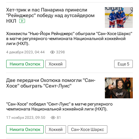
Национальная хоккейная лига (НХЛ)
Хет-трик и пас Панарина принесли
Сан-Хосе Шаркс
Нью-Йорк Айлендерс
"Рейнджерс" победу над аутсайдером
НХЛ
Александр Барабанов
Илья Сорокин
Александр Романов
Хоккеисты "Нью-Йорк Рейнджерс" обыграли "Сан-Хосе Шаркс"
в матче регулярного чемпионата Национальной хоккейной
лиги (НХЛ).
4 декабря 2023, 04:44
3298
Никита Охотюк
Хоккей
Еще
5
Национальная хоккейная лига (НХЛ)
Две передачи Охотюка помогли "Сан-
Нью-Йорк Рейнджерс
Сан-Хосе Шаркс
Хосе" обыграть "Сент-Луис"
Артемий Панарин
Александр Барабанов
"Сан-Хосе" победил "Сент-Луис" в матче регулярного
чемпионата Национальной хоккейной лиги (НХЛ).
17 ноября 2023, 09:50
81
Никита Охотюк
Хоккей
Сан-Хосе Шаркс