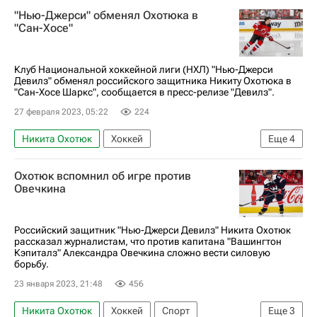
"Нью-Джерси" обменял Охотюка в
"Сан-Хосе"
Клуб Национальной хоккейной лиги (НХЛ) "Нью-Джерси
Девилз" обменял российского защитника Никиту Охотюка в
"Сан-Хосе Шаркс", сообщается в пресс-релизе "Девилз".
27 февраля 2023, 05:22
224
Никита Охотюк
Хоккей
Еще
4
Национальная хоккейная лига (НХЛ)
Охотюк вспомнил об игре против
Нью-Джерси Девилз
Сан-Хосе Шаркс
Овечкина
Шакир Мухамадуллин
Российский защитник "Нью-Джерси Девилз" Никита Охотюк
рассказал журналистам, что против капитана "Вашингтон
Кэпиталз" Александра Овечкина сложно вести силовую
борьбу.
23 января 2023, 21:48
456
Никита Охотюк
Хоккей
Спорт
Еще
3