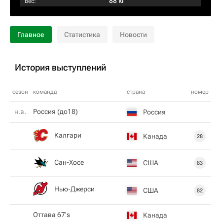
88 кг
Вес:
Главное
Статистика
Новости
История выступлений
сезон
команда
страна
номер
н.в.
Россия (до18)
Россия
Калгари
Канада
28
Сан-Хосе
США
83
Нью-Джерси
США
82
Оттава 67's
Канада