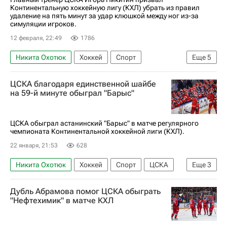
Континентальную хоккейную лигу (КХЛ) убрать из правил
удаление на пять минут за удар клюшкой между ног из-за
симуляции игроков.
12 февраля, 22:49
1786
Никита Охотюк
Хоккей
Спорт
Еще
5
Михаил Мальцев
Игорь Никитин
ЦСКА
ЦСКА благодаря единственной шайбе
ХК Спартак (Москва)
КХЛ 2025-2026
на 59-й минуте обыграл "Барыс"
ЦСКА обыграл астанинский "Барыс" в матче регулярного
чемпионата Континентальной хоккейной лиги (КХЛ).
22 января, 21:53
628
Никита Охотюк
Хоккей
Спорт
ЦСКА
Еще
3
Барыс
Северсталь
КХЛ 2025-2026
Дубль Абрамова помог ЦСКА обыграть
"Нефтехимик" в матче КХЛ