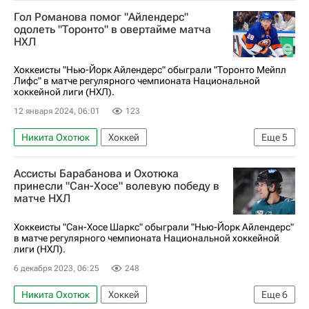
Национальная хоккейная лига (НХЛ)
Гол Романова помог "Айлендерс"
Оттава Сенаторз
Сан-Хосе Шаркс
одолеть "Торонто" в овертайме матча
НХЛ
Владимир Тарасенко
Артём Зуб
Александр Барабанов
Хоккеисты "Нью-Йорк Айлендерс" обыграли "Торонто Мейпл
Лифс" в матче регулярного чемпионата Национальной
хоккейной лиги (НХЛ).
12 января 2024, 06:01
123
Никита Охотюк
Хоккей
Еще
5
Национальная хоккейная лига (НХЛ)
Ассисты Барабанова и Охотюка
Нью-Йорк Айлендерс
Торонто Мейпл Лифс
принесли "Сан-Хосе" волевую победу в
матче НХЛ
Александр Романов
Илья Сорокин
Хоккеисты "Сан-Хосе Шаркс" обыграли "Нью-Йорк Айлендерс"
в матче регулярного чемпионата Национальной хоккейной
лиги (НХЛ).
6 декабря 2023, 06:25
248
Никита Охотюк
Хоккей
Еще
6