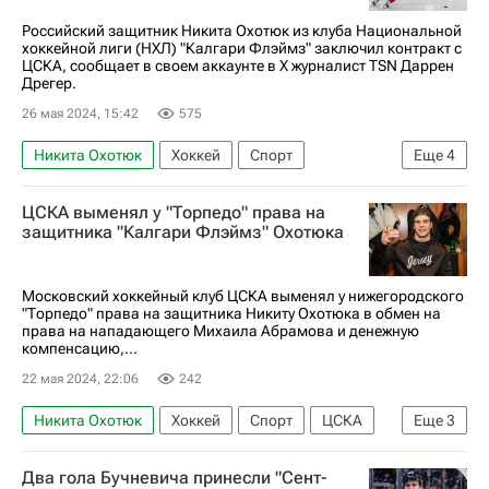
Российский защитник Никита Охотюк из клуба Национальной
хоккейной лиги (НХЛ) "Калгари Флэймз" заключил контракт с
ЦСКА, сообщает в своем аккаунте в X журналист TSN Даррен
Дрегер.
26 мая 2024, 15:42
575
Никита Охотюк
Хоккей
Спорт
Еще
4
Иван Федотов
Калгари Флэймз
ЦСКА
ЦСКА выменял у "Торпедо" права на
Нью-Джерси Девилз
защитника "Калгари Флэймз" Охотюка
Московский хоккейный клуб ЦСКА выменял у нижегородского
"Торпедо" права на защитника Никиту Охотюка в обмен на
права на нападающего Михаила Абрамова и денежную
компенсацию,...
22 мая 2024, 22:06
242
Никита Охотюк
Хоккей
Спорт
ЦСКА
Еще
3
Торпедо
Трактор
Михаил Абрамов
Два гола Бучневича принесли "Сент-