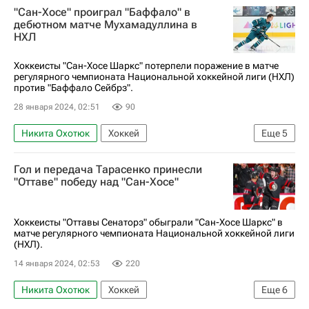
"Сан-Хосе" проиграл "Баффало" в
Национальная хоккейная лига (НХЛ)
дебютном матче Мухамадуллина в
НХЛ
Хоккеисты "Сан-Хосе Шаркс" потерпели поражение в матче
регулярного чемпионата Национальной хоккейной лиги (НХЛ)
против "Баффало Сейбрз".
28 января 2024, 02:51
90
Никита Охотюк
Хоккей
Еще
5
Национальная хоккейная лига (НХЛ)
Гол и передача Тарасенко принесли
Сан-Хосе Шаркс
Баффало Сейбрз
"Оттаве" победу над "Сан-Хосе"
Шакир Мухамадуллин
Александр Барабанов
Хоккеисты "Оттавы Сенаторз" обыграли "Сан-Хосе Шаркс" в
матче регулярного чемпионата Национальной хоккейной лиги
(НХЛ).
14 января 2024, 02:53
220
Никита Охотюк
Хоккей
Еще
6