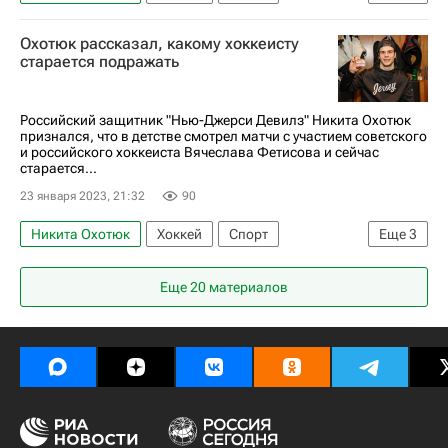
Александр Овечкин
Нью-Джерси Девилз
Охотюк рассказал, какому хоккеисту
Вашингтон Кэпиталз
старается подражать
Российский защитник "Нью-Джерси Девилз" Никита Охотюк
признался, что в детстве смотрел матчи с участием советского
и российского хоккеиста Вячеслава Фетисова и сейчас
старается...
23 января 2023, 21:32
90
Никита Охотюк
Хоккей
Спорт
Еще
3
Нью-Джерси Девилз
Еще 20 материалов
Национальная хоккейная лига (НХЛ)
Вячеслав Фетисов