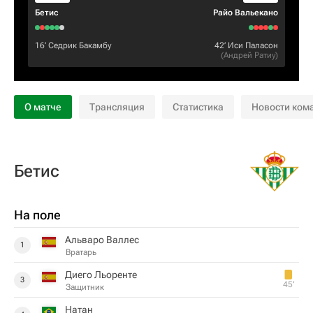
Бетис
Райо Вальекано
16‎’‎
Седрик Бакамбу
42‎’‎
Иси Паласон
(
Андрей Ратиу
)
О матче
Трансляция
Статистика
Новости ком
Бетис
На поле
Альваро Валлес
1
Вратарь
Диего Льоренте
3
45‎’‎
Защитник
Натан