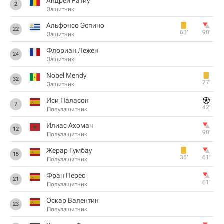
Андрей Ратиу
2
Защитник
Альфонсо Эспино
22
63‎’‎
90‎’‎
Защитник
Флориан Лежен
24
Защитник
Nobel Mendy
32
27‎’‎
Защитник
Иси Паласон
7
42‎’‎
Полузащитник
Илиас Ахомач
12
90‎’‎
Полузащитник
Жерар Гумбау
15
36‎’‎
61‎’‎
Полузащитник
Фран Перес
21
61‎’‎
Полузащитник
Оскар Валентин
23
Полузащитник