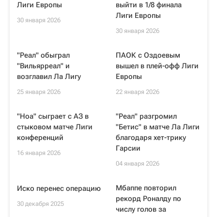
Лиги Европы
выйти в 1/8 финала
Лиги Европы
30 января 2026
30 января 2026
"Реал" обыграл
ПАОК с Оздоевым
"Вильярреал" и
вышел в плей-офф Лиги
возглавил Ла Лигу
Европы
25 января 2026
22 января 2026
"Ноа" сыграет с АЗ в
"Реал" разгромил
стыковом матче Лиги
"Бетис" в матче Ла Лиги
конференций
благодаря хет-трику
Гарсии
16 января 2026
04 января 2026
Мбаппе повторил
Иско перенес операцию
рекорд Роналду по
30 декабря 2025
числу голов за