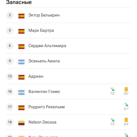
Запасные
Эктор Бельерин
2
Марк Бартра
5
Серджи Альтимира
6
Эсекьель Авила
9
Адриан
13
Валентин Гомес
16
70‎’‎
85‎’‎
Родриго Рикельме
17
61‎’‎
Nelson Deossa
18
75‎’‎
84‎’‎