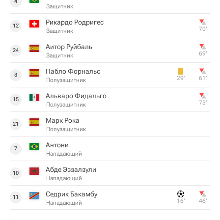
4
Защитник
Рикардо Родригес
12
70‎’‎
Защитник
Аитор Руйбаль
24
69‎’‎
Защитник
Пабло Форнальс
8
29‎’‎
61‎’‎
Полузащитник
Альваро Фидальго
15
75‎’‎
Полузащитник
Марк Рока
21
Полузащитник
Антони
7
Нападающий
Абде Эззалзули
10
Нападающий
Седрик Бакамбу
11
16‎’‎
46‎’‎
Нападающий