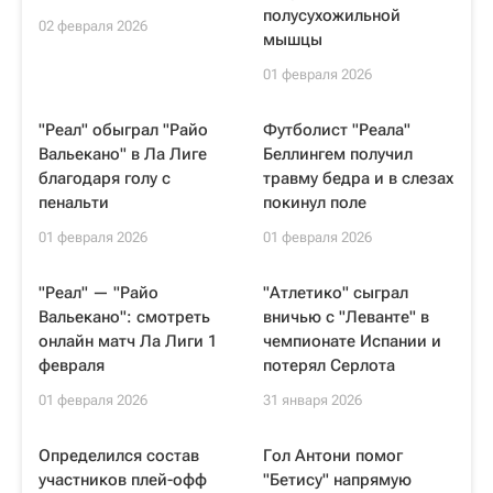
полусухожильной
02 февраля 2026
мышцы
01 февраля 2026
"Реал" обыграл "Райо
Футболист "Реала"
Вальекано" в Ла Лиге
Беллингем получил
благодаря голу с
травму бедра и в слезах
пенальти
покинул поле
01 февраля 2026
01 февраля 2026
"Реал" — "Райо
"Атлетико" сыграл
Вальекано": смотреть
вничью с "Леванте" в
онлайн матч Ла Лиги 1
чемпионате Испании и
февраля
потерял Серлота
01 февраля 2026
31 января 2026
Определился состав
Гол Антони помог
участников плей-офф
"Бетису" напрямую