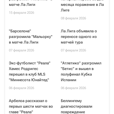
матче Ла Лиги
месяца поражение в Ла
Лиге
15 февраля 2026
08 февраля 2026
"Барселона"
Ла Лига объявила о
разгромила "Мальорку"
переносе одного из
в матче Ла Лиги
матчей тура
07 февраля 2026
07 февраля 2026
Экс-футболист "Реала"
"Атлетико" разгромил
Хамес Родригес
"Бетис" и вышел в
перешел в клуб MLS
полуфинал Кубка
"Миннесота Юнайтед"
Испании
06 февраля 2026
06 февраля 2026
Арбелоа рассказал о
Беллингему
первых шести матчах во
диагностировали
главе "Реала"
повреждение