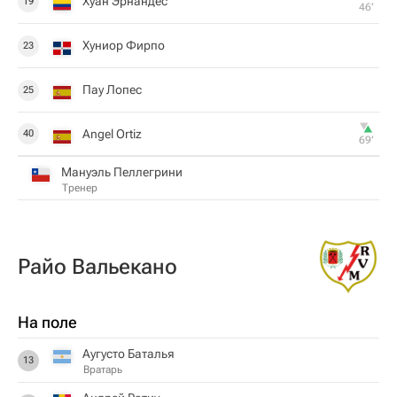
Хуан Эрнандес
19
46‎’‎
Хуниор Фирпо
23
Пау Лопес
25
Angel Ortiz
40
69‎’‎
Мануэль Пеллегрини
Тренер
Райо Вальекано
На поле
Аугусто Баталья
13
Вратарь