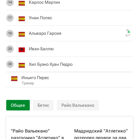
Карлос Мартин
14
Унаи Лопес
17
Альваро Гарсия
18
61‎’‎
Иван Баллю
20
Хил Буэно Хуан Педро
30
Иньиго Перес
Тренер
Общее
Бетис
Райо Вальекано
"Райо Вальекано"
Мадридский "Атлетико"
разгромил "Атлетико" в
потерпел первое за два