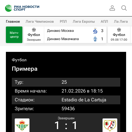
Главное
Лига Чемпионов
РПЛ
Лига Европы
АПЛ
Ла Лига
3
Динамо Москва
Матч-
Футбол
Футбол
центр
1
Динамо Махачкала
Завершен
09.08 17:00
Футбол
Примера
Тур:
25
Время начала:
21.02.2026 в 18:15
Стадион:
Estadio de La Cartuja
Зрители:
59436
Завершен
1
:
1