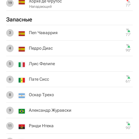
Хорхе де Фрутос
19
77‎’‎
Нападающий
Запасные
Пеп Чаваррия
3
77‎’‎
Педро Диас
4
90‎’‎
Луис Фелипе
5
Пате Сисс
6
61‎’‎
Оскар Трехо
8
Александр Журавски
9
Рэнди Нтека
11
90‎’‎