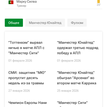
Марку Силва
20‎’‎
Тренер
Общее
Манчестер Юнайтед
Фулхэм
"Тоттенхэм" вырвал
"Манчестер Юнайтед"
ничью в матче АПЛ с
одержал третью подряд
"Манчестер Сити"
победу в АПЛ
01 февраля 2026
01 февраля 2026
СМИ: защитник "МЮ"
"Манчестер Юнайтед"
пропустит десять
обыграл "Арсенал" во
недель из-за травмы
втором матче Каррика
27 января 2026
25 января 2026
Чемпион Европы Нани
"Манчестер Сити"