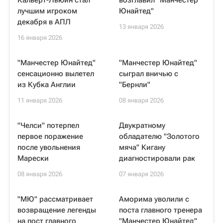
Калверт-Льюин стал
возглавил "Манчестер
лучшим игроком
Юнайтед"
декабря в АПЛ
13 января 2026
16 января 2026
"Манчестер Юнайтед"
"Манчестер Юнайтед"
сенсационно вылетел
сыграл вничью с
из Кубка Англии
"Бернли"
11 января 2026
08 января 2026
"Челси" потерпел
Двукратному
первое поражение
обладателю "Золотого
после увольнения
мяча" Кигану
Марески
диагностировали рак
08 января 2026
07 января 2026
"МЮ" рассматривает
Аморима уволили с
возвращение легенды
поста главного тренера
на пост главного
"Манчестер Юнайтед"