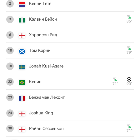
Кенни Тете
2
Кэлвин Бэйси
3
86‎’‎
Харрисон Рид
6
Том Кэрни
10
79‎’‎
Jonah Kusi-Asare
18
Кевин
22
71‎’‎
90‎’‎
Бенжамен Леконт
23
Joshua King
24
Райан Сеcсеньон
30
71‎’‎