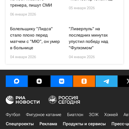
тренера, пишут СМИ
05 января 2026
06 января 2026
Болельщику "Лидса"
"Ливерпуль" на
стало плохо перед
последних минутах
матчем с "МЮ", он умер
упустил победу над
в больнице
"Фулхэмом"
04 января 2026
04 января 2026
Футбол
Фигурное катание
Биатлон
ЗОЖ
Хоккей
Ав
Спецпроекты
Реклама
Продукты и сервисы
Пресс-ц