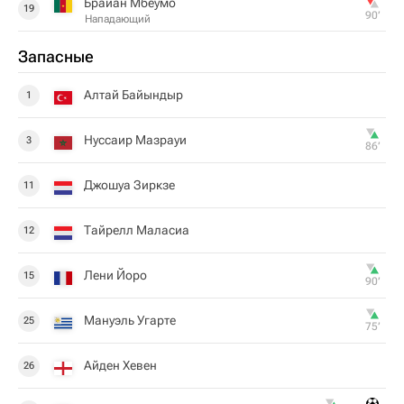
Брайан Мбеумо
19
90‎’‎
Нападающий
Запасные
Алтай Байындыр
1
Нуссаир Мазрауи
3
86‎’‎
Джошуа Зиркзе
11
Тайрелл Маласиа
12
Лени Йоро
15
90‎’‎
Мануэль Угарте
25
75‎’‎
Айден Хевен
26