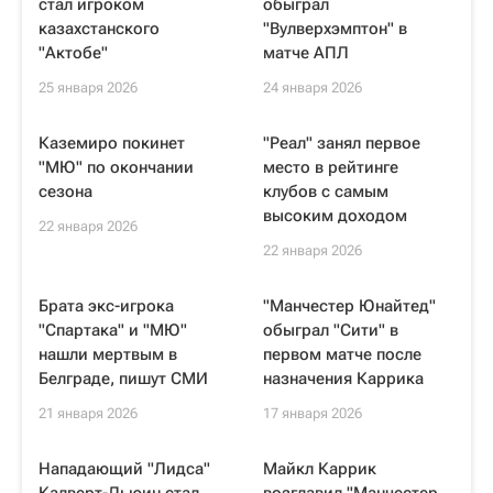
стал игроком
обыграл
казахстанского
"Вулверхэмптон" в
"Актобе"
матче АПЛ
25 января 2026
24 января 2026
Каземиро покинет
"Реал" занял первое
"МЮ" по окончании
место в рейтинге
сезона
клубов с самым
высоким доходом
22 января 2026
22 января 2026
Брата экс-игрока
"Манчестер Юнайтед"
"Спартака" и "МЮ"
обыграл "Сити" в
нашли мертвым в
первом матче после
Белграде, пишут СМИ
назначения Каррика
21 января 2026
17 января 2026
Нападающий "Лидса"
Майкл Каррик