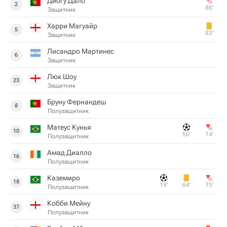
Диогу Дало
2
86‎’‎
Защитник
Харри Магуайр
5
83‎’‎
Защитник
Лисандро Мартинес
6
Защитник
Люк Шоу
23
Защитник
Бруну Фернандеш
8
Полузащитник
Матеус Кунья
10
56‎’‎
74‎’‎
Полузащитник
Амад Диалло
16
Полузащитник
Каземиро
18
19‎’‎
64‎’‎
75‎’‎
Полузащитник
Кобби Мейну
37
Полузащитник