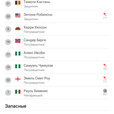
Тимоти Кастань
21
Защитник
Энтони Робинсон
33
71‎’‎
Защитник
Харри Уилсон
8
Полузащитник
Сандер Берге
16
Полузащитник
Алекс Ивоби
17
Полузащитник
Самуэль Чуквуэзе
19
79‎’‎
Полузащитник
Эмиль Смит Роу
32
71‎’‎
Полузащитник
Рауль Хименес
7
85‎’‎
Нападающий
Запасные