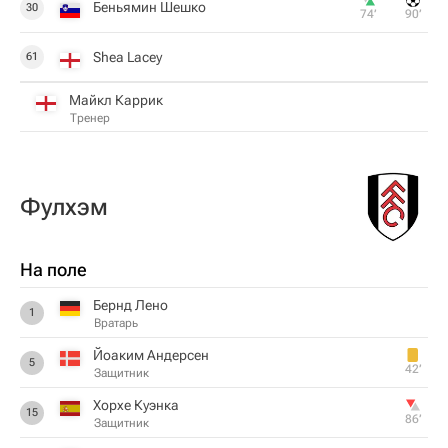
Беньямин Шешко
30
74‎’‎
90‎’‎
Shea Lacey
61
Майкл Каррик
Тренер
Фулхэм
На поле
Бернд Лено
1
Вратарь
Йоаким Андерсен
5
42‎’‎
Защитник
Хорхе Куэнка
15
86‎’‎
Защитник