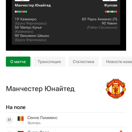
Манчестер Юнайтед
Фулхэм
19‎’‎
Каземиро
85‎’‎
Рауль Хименес
(П)
(
Бруну Фернандеш
)
90‎’‎
Кевин
56‎’‎
Матеус Кунья
(
Райан Сеcсеньон
)
(
Каземиро
)
90‎’‎
Беньямин Шешко
(
Бруну Фернандеш
)
О матче
Трансляция
Статистика
Новости ком
Манчестер Юнайтед
На поле
Сенне Ламменс
31
Вратарь