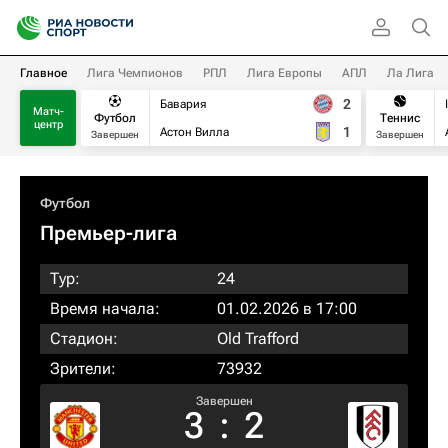
Главное
Лига Чемпионов
РПЛ
Лига Европы
АПЛ
Ла Лига
2
Бавария
Матч-
Футбол
Теннис
центр
1
Астон Вилла
Завершен
Завершен
Футбол
Премьер-лига
Тур:
24
Время начала:
01.02.2026 в 17:00
Стадион:
Old Trafford
Зрители:
73932
Завершен
3
:
2