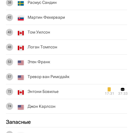
Расмус Сандин
38
Мартин Фехервари
42
Том Уилсон
43
Логан Томпсон
48
Этен Франк
53
Тревор ван Римсдайк
57
Энтони Бовилье
72
17:31
37:33
Джон Карлсон
74
Запасные