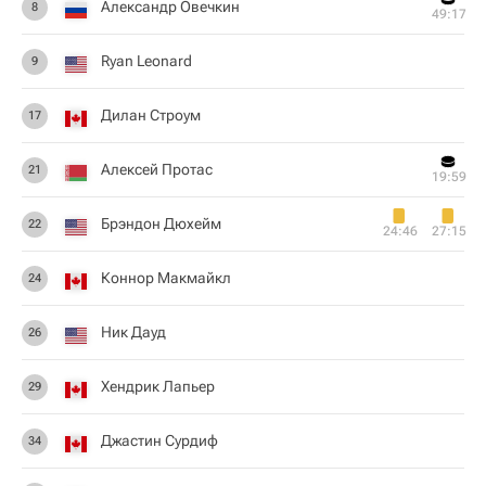
Александр Овечкин
8
49:17
Ryan Leonard
9
Дилан Строум
17
Алексей Протас
21
19:59
Брэндон Дюхейм
22
24:46
27:15
Коннор Макмайкл
24
Ник Дауд
26
Хендрик Лапьер
29
Джастин Сурдиф
34