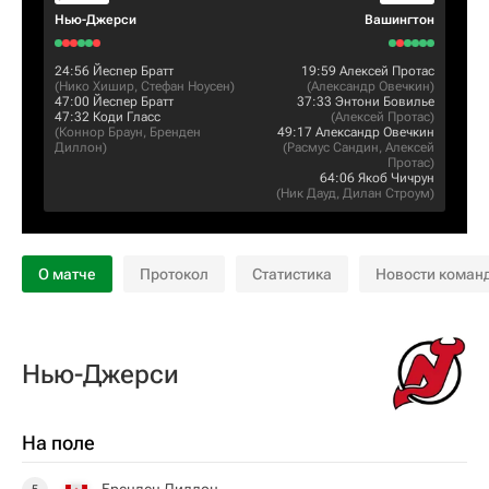
Нью-Джерси
Вашингтон
24:56
Йеспер Братт
19:59
Алексей Протас
(
Нико Хишир
,
Стефан Ноусен
)
(
Александр Овечкин
)
47:00
Йеспер Братт
37:33
Энтони Бовилье
47:32
Коди Гласс
(
Алексей Протас
)
(
Коннор Браун
,
Бренден
49:17
Александр Овечкин
Диллон
)
(
Расмус Сандин
,
Алексей
Протас
)
64:06
Якоб Чичрун
(
Ник Дауд
,
Дилан Строум
)
О матче
Протокол
Статистика
Новости коман
Нью-Джерси
На поле