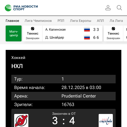
Главное
Лига Чемпионов
РПЛ
Лига Европы
АПЛ
Ла Лига
3
3
А. Калинская
Матч-
Теннис
Теннис
центр
6
6
Д. Шнайдер
Завершен
Завершен
Хоккей
НХЛ
Тур:
1
Время начала:
28.12.2025 в 03:00
Арена:
Prudential Center
Зрители:
16763
Закончен в OT
3
:
4