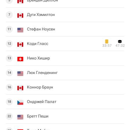
Бренден Диллон
5
Дуги Хэмилтон
7
Стефан Ноусен
11
Коди Гласс
12
33:57
47:32
Нико Хишир
13
Люк Гленденинг
14
Коннор Браун
16
Ондржей Палат
18
Бретт Пеши
22