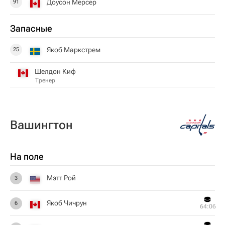
Доусон Мерсер
91
Запасные
Якоб Маркстрем
25
Шелдон Киф
Тренер
Вашингтон
На поле
Мэтт Рой
3
Якоб Чичрун
6
64:06