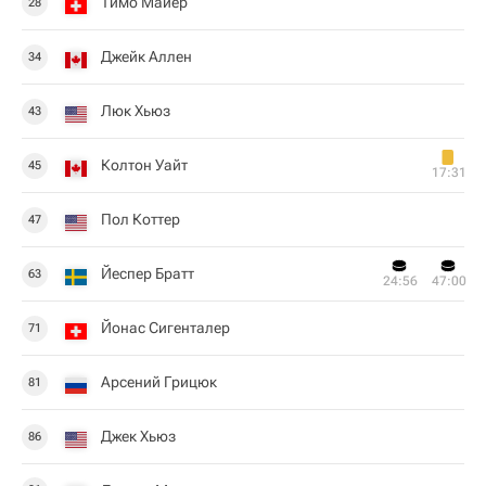
Тимо Майер
28
Джейк Аллен
34
Люк Хьюз
43
Колтон Уайт
45
17:31
Пол Коттер
47
Йеспер Братт
63
24:56
47:00
Йонас Сигенталер
71
Арсений Грицюк
81
Джек Хьюз
86