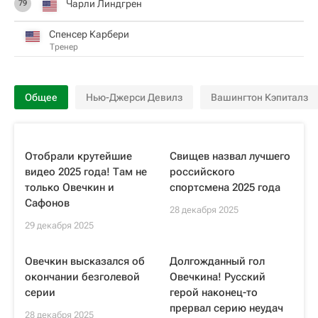
Чарли Линдгрен
79
Спенсер Карбери
Тренер
Общее
Нью-Джерси Девилз
Вашингтон Кэпиталз
Отобрали крутейшие
Свищев назвал лучшего
видео 2025 года! Там не
российского
только Овечкин и
спортсмена 2025 года
Сафонов
28 декабря 2025
29 декабря 2025
Овечкин высказался об
Долгожданный гол
окончании безголевой
Овечкина! Русский
серии
герой наконец-то
прервал серию неудач
28 декабря 2025