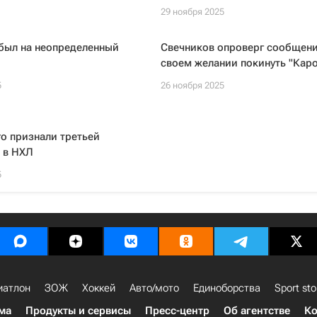
29 ноября 2025
был на неопределенный
Свечников опроверг сообщени
своем желании покинуть "Кар
5
26 ноября 2025
о признали третьей
 в НХЛ
5
иатлон
ЗОЖ
Хоккей
Авто/мото
Единоборства
Sport sto
ма
Продукты и сервисы
Пресс-центр
Об агентстве
Ко