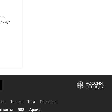
я о
олину"
ries
Теннис
Теги
Полезное
нтакты
RSS
Архив