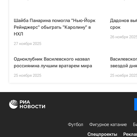
Шайба Панарина помогла "Нью-Йорк
Дадонов вы
Рейнджерс" обыграть "Каролину" в
срок
НХЛ
26 ноября 202
27 ноября 2025
Одноклубник Василевского назвал
Василевског
россиянина лучшим вратарем мира
звездой дня
25 ноября 2025
25 ноября 202
Футбол
Фигурное катание
Б
Спецпроекты
Рекла