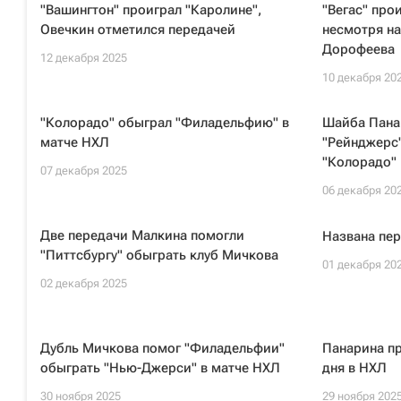
"Вашингтон" проиграл "Каролине",
"Вегас" про
Овечкин отметился передачей
несмотря н
Дорофеева
12 декабря 2025
10 декабря 20
"Колорадо" обыграл "Филадельфию" в
Шайба Пана
матче НХЛ
"Рейнджерс"
"Колорадо"
07 декабря 2025
06 декабря 20
Две передачи Малкина помогли
Названа пер
"Питтсбургу" обыграть клуб Мичкова
01 декабря 20
02 декабря 2025
Дубль Мичкова помог "Филадельфии"
Панарина пр
обыграть "Нью-Джерси" в матче НХЛ
дня в НХЛ
30 ноября 2025
29 ноября 202