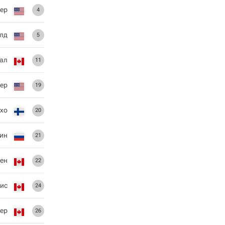
еер
4
лд
5
ал
11
ер
19
Ахо
20
ин
21
вен
22
ис
24
ер
26