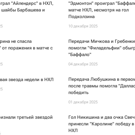
играл "Айлендерс" в НХЛ,
"Эдмонтон" проиграл "Баффало
а шайбы Барбашева и
матче НХЛ, несмотря на гол
Подколзина
25
10 декабря 2025
рина не спасла
Передачи Мичкова и Гребенки
 от поражения в матче с
помогли "Филадельфии" обыг
"Баффало"
25
04 декабря 2025
Передача Любушкина в перво
вая звезда недели в НХЛ
после травмы помогла "Даллас
25
победить
01 декабря 2025
изнали третьей звездой
Гол Никишина и два очка Све
принесли "Каролине" победу в
НХЛ
5