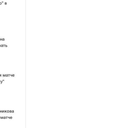
" в
на
рать
м матче
у"
чникова
 матче