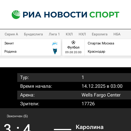
Серия А
Бундеслига
Лига 1
КХЛ
НХЛ
Евролига
НБА
Зенит
Спартак Москва
Футбол
Родина
Краснодар
09.08 20:00
Тур:
1
Время начала:
14.12.2025 в 03:00
Арена:
Wells Fargo Center
Зрители:
17726
Закончен (Б)
3
:
4
Каролина