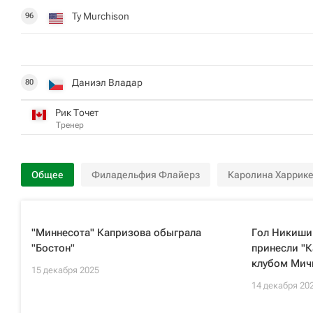
Ty Murchison
96
Даниэл Владар
80
Рик Точет
Тренер
Общее
Филадельфия Флайерз
Каролина Харрик
"Миннесота" Капризова обыграла
Гол Никишин
"Бостон"
принесли "К
клубом Мич
15 декабря 2025
14 декабря 20