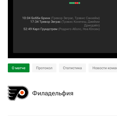
10:04
Бобби Бринк
(
Тревор Зеграс
,
Трэвис Санхейм
)
17:34
Тревор Зеграс
(
Трэвис Конечны
,
Джейми
Дрисдэйл
)
52:49
Карл Грундстрем
(
Родриго Аболс
,
Ноа Юлсен
)
О матче
Протокол
Статистика
Новости кома
Филадельфия