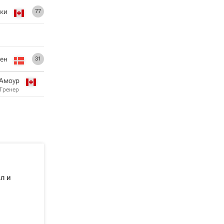
ки
77
ен
31
 Амоур
Тренер
л и