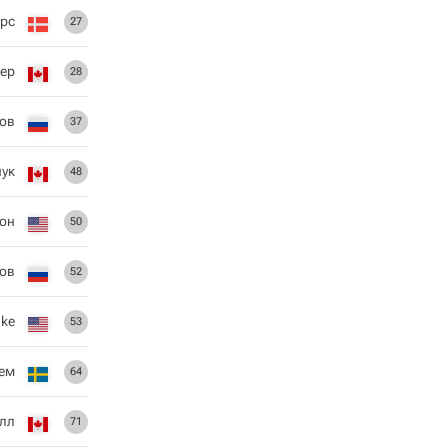
рс
27
ер
28
ов
37
ук
48
он
50
ков
52
ake
53
ем
64
олл
71