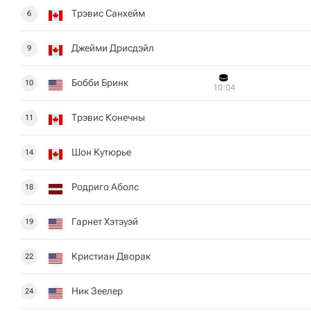
Трэвис Санхейм
6
Джейми Дрисдэйл
9
Бобби Бринк
10
10:04
Трэвис Конечны
11
Шон Кутюрье
14
Родриго Аболс
18
Гарнет Хэтэуэй
19
Кристиан Дворак
22
Ник Зеелер
24