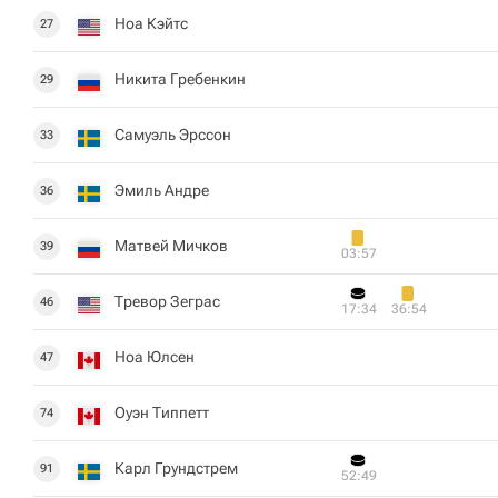
Ноа Кэйтс
27
Никита Гребенкин
29
Самуэль Эрссон
33
Эмиль Андре
36
Матвей Мичков
39
03:57
Тревор Зеграс
46
17:34
36:54
Ноа Юлсен
47
Оуэн Типпетт
74
Карл Грундстрем
91
52:49