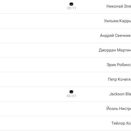
Николай Эле
29:11
Уильям Каррь
Андрей Свечник
Джордан Мартин
Эрик Робинс
Петр Кочет
Jackson Bl
65:01
Йоэль Нистр
Тейлор Х