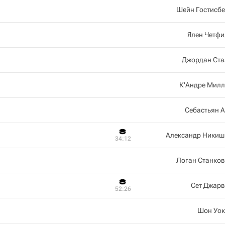
Шейн Гостисб
Ялен Четфи
Джордан Ста
К'Андре Милл
Себастьян 
Александр Никиш
34:12
Логан Станко
Сет Джарв
52:26
Шон Уок