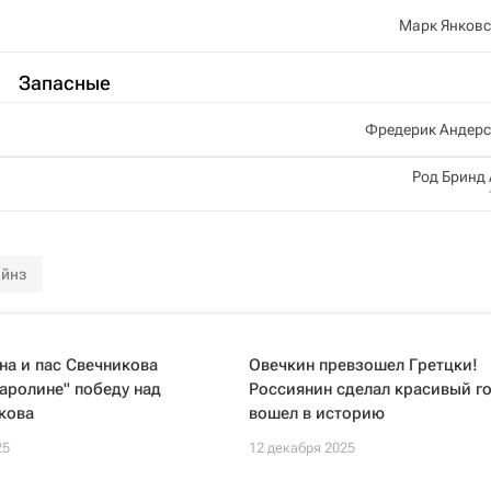
Марк Янковс
Запасные
Фредерик Андерс
Род Бринд
ейнз
а и пас Свечникова
Овечкин превзошел Гретцки!
аролине" победу над
Россиянин сделал красивый го
кова
вошел в историю
25
12 декабря 2025