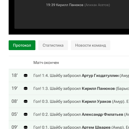
19:39
Кирилл Панюков
(
Алихан Асетов
)
Протокол
Статистика
Новости команд
Матч окончен
18‎’‎
Гол! 1:4. Шайбу забросил
Артур Гиздатуллин
(
Аму
19‎’‎
Гол! 1:3. Шайбу забросил
Кирилл Панюков
(
Барыс
08‎’‎
Гол! 0:3. Шайбу забросил
Кирилл Ураков
(
Амур
).
05‎’‎
Гол! 0:2. Шайбу забросил
Александр Филатьев
(
А
09‎’‎
Гол! 0:1. Шайбу забросил
Артем Шварев
(
Амур
). 