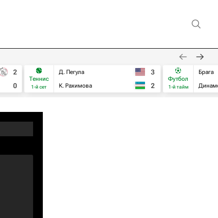
2
3
Д. Пегула
Брага
Теннис
Футбол
0
2
К. Рахимова
Динам
1-й сет
1-й тайм