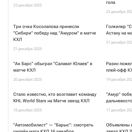
гола
23 декабря 2025
23 декабря 20
Три очка Косолапова принесли
Голкипер "С
"Сибири" победу над "Амуром" в матче
Астану на м
КХЛ
21 декабря 20
21 декабря 2025
"Ак Барс" обыграл "Салават Юлаев" в
Разин пожел
матче КХЛ
плей-офф К
20 декабря 2025
19 декабря 20
Стало известно, кто возглавит команду
"Амур" побе
KHL World Stars на Матче звезд КХЛ
дальневост
18 декабря 2025
17 декабря 20
"Автомобилист" — "Барыс": смотреть
Объявлены 
онлайн матч КХЛ 16 декабря
звезд КХЛ 2