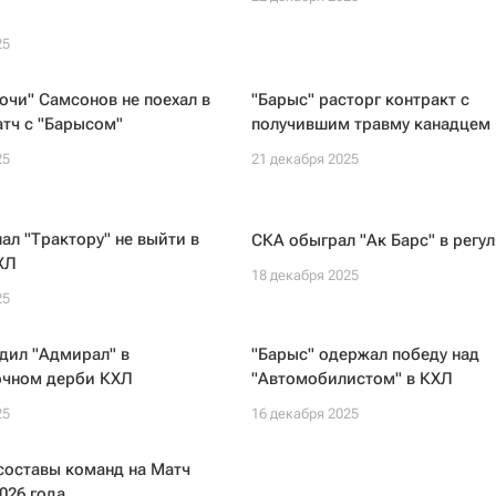
25
очи" Самсонов не поехал в
"Барыс" расторг контракт с
атч с "Барысом"
получившим травму канадцем
25
21 декабря 2025
ал "Трактору" не выйти в
СКА обыграл "Ак Барс" в регу
ХЛ
18 декабря 2025
25
дил "Адмирал" в
"Барыс" одержал победу над
очном дерби КХЛ
"Автомобилистом" в КХЛ
25
16 декабря 2025
составы команд на Матч
026 года