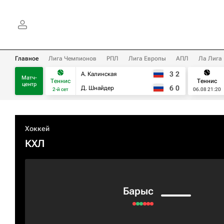
Главное
Лига Чемпионов
РПЛ
Лига Европы
АПЛ
Ла Лига
3
2
А. Калинская
Матч-
Теннис
Теннис
центр
6
0
Д. Шнайдер
2-й сет
06.08 21:20
Хоккей
КХЛ
Барыс