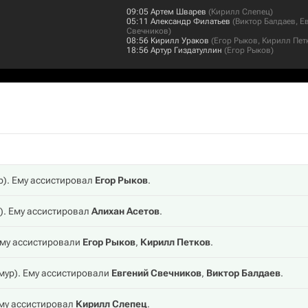
09:05
Артем Шварев
(
Кирилл Слепец
)
05:11
Александр Филатьев
(
Виктор Балдаев
,
Е
Свечников
)
08:56
Кирилл Ураков
(
Егор Рыков
,
Кирилл Пет
18:56
Артур Гиздатуллин
(
Егор Рыков
)
р
). Ему ассистировал
Егор Рыков
.
). Ему ассистировал
Алихан Асетов
.
 Ему ассистировали
Егор Рыков
,
Кирилл Петков
.
мур
). Ему ассистировали
Евгений Свечников
,
Виктор Балдаев
.
Ему ассистировал
Кирилл Слепец
.