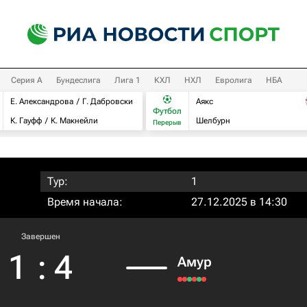
Серия А
Бундеслига
Лига 1
КХЛ
НХЛ
Евролига
НБА
Е. Александрова
Г. Дабровски
Аякс
Футбол
К. Гауфф
К. Макнейли
Шелбурн
Перерыв
Тур:
1
Время начала:
27.12.2025 в 14:30
Завершен
1
:
4
Амур