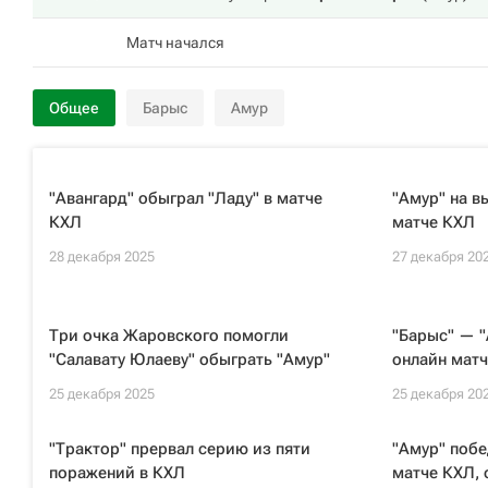
Матч начался
Общее
Барыс
Амур
"Авангард" обыграл "Ладу" в матче
"Амур" на в
КХЛ
матче КХЛ
28 декабря 2025
27 декабря 20
Три очка Жаровского помогли
"Барыс" — "
"Салавату Юлаеву" обыграть "Амур"
онлайн матч
25 декабря 2025
25 декабря 20
"Трактор" прервал серию из пяти
"Амур" побе
поражений в КХЛ
матче КХЛ, 