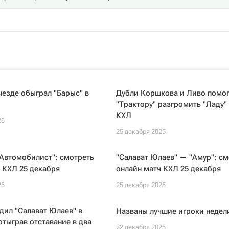
ыезде обыграл "Барыс" в
Дубли Коршкова и Ливо помо
"Трактору" разгромить "Ладу"
КХЛ
25
25 декабря 2025
Автомобилист": смотреть
"Салават Юлаев" — "Амур": см
 КХЛ 25 декабря
онлайн матч КХЛ 25 декабря
25
25 декабря 2025
дил "Салават Юлаев" в
Названы лучшие игроки недел
отыграв отставание в два
22 декабря 2025