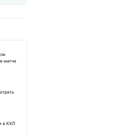
гли
 в матче
отреть
и в КХЛ