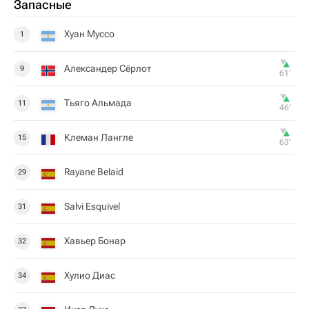
Запасные
Хуан Муссо
1
Александер Сёрлот
9
61‎’‎
Тьяго Альмада
11
46‎’‎
Клеман Лангле
15
63‎’‎
Rayane Belaid
29
Salvi Esquivel
31
Хавьер Бонар
32
Хулио Диас
34