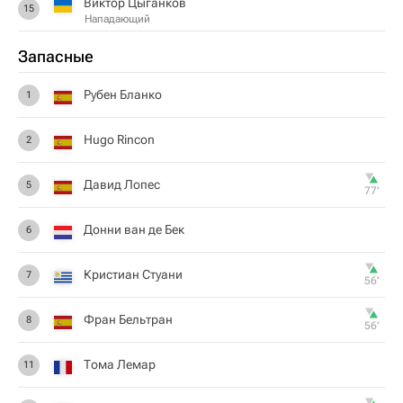
Виктор Цыганков
15
Нападающий
Запасные
Рубен Бланко
1
Hugo Rincon
2
Давид Лопес
5
77‎’‎
Донни ван де Бек
6
Кристиан Стуани
7
56‎’‎
Фран Бельтран
8
56‎’‎
Тома Лемар
11