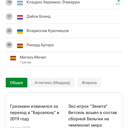
Клаудио Херемиас Эчеверри
14
63‎’‎
Дэйли Блинд
17
Владислав Крапивцов
25
Рикард Артеро
36
Мигель Мичел
Тренер
Общее
Атлетико (Мадрид)
Жирона
Гризманн извинился за
Экс-игрок "Зенита"
переход в "Барселону" в
Витсель вошел в состав
2019 году
сборной Бельгии на
чемпионат мира
18 мая 2026