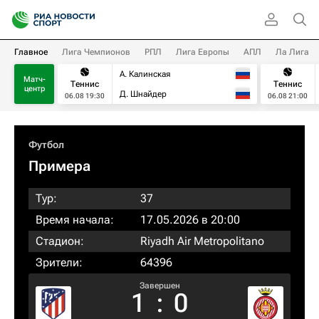
Главное
Лига Чемпионов
РПЛ
Лига Европы
АПЛ
Ла Лига
А. Калинская
Матч-
Теннис
Теннис
центр
Д. Шнайдер
06.08 19:30
06.08 21:00
Футбол
Примера
Тур:
37
Время начала:
17.05.2026 в 20:00
Стадион:
Riyadh Air Metropolitano
Зрители:
64396
Завершен
1
:
0