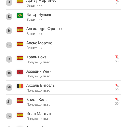
Арнау Мартинес
4
77‎’‎
Защитник
Витор Нуньеш
12
Защитник
Алехандро Франсес
16
Защитник
Алекс Морено
24
Защитник
Хоэль Рока
3
63‎’‎
Полузащитник
Аззедин Унаи
18
Полузащитник
Аксель Витсель
20
56‎’‎
Полузащитник
Бриан Хиль
21
56‎’‎
Полузащитник
Иван Мартин
23
Полузащитник