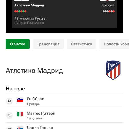
Атлетико Мадрид
Жирона
21‎’‎
Адемола Лукман
(
Антуан Гризманн
)
О матче
Трансляция
Статистика
Новости ком
Атлетико Мадрид
На поле
Ян Облак
13
Вратарь
Маттео Руггери
3
Защитник
Давид Ганцко