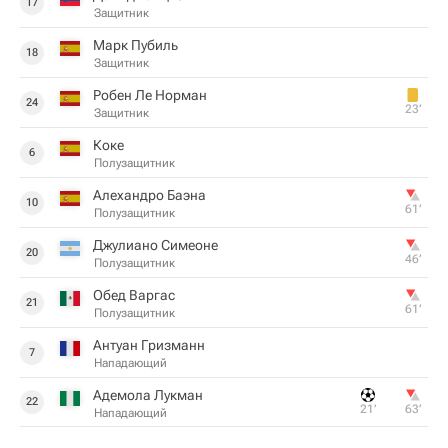
17
Защитник
Марк Пубиль
18
Защитник
Робен Ле Норман
24
23‎’‎
Защитник
Коке
6
Полузащитник
Алехандро Баэна
10
61‎’‎
Полузащитник
Джулиано Симеоне
20
46‎’‎
Полузащитник
Обед Варгас
21
61‎’‎
Полузащитник
Антуан Гризманн
7
Нападающий
Адемола Лукман
22
21‎’‎
63‎’‎
Нападающий