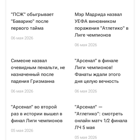
"ПСЖ" обыгрывает
Мэр Мадрида назвал
"Баварию" после
УЕФА виновником
первого тайма
поражения "Атлетико" в
Лиге чемпионов
06 мая 2026
06 мая 2026
Симеоне назвал
"Арсенал" в финале
очевидным пенальти, не
Лиги чемпионов!
назначенный после
Фанаты ждали этого
падения Гризманна
дня целую вечность
06 мая 2026
06 мая 2026
"Арсенал" во второй
"Арсенал" —
раз в истории вышел в
"Атлетико": смотреть
финал Лиги чемпионов
онлайн матч 1/2 финала
ЛЧ 5 мая
05 мая 2026
05 мая 2026