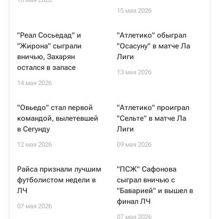
15 мая 2026
"Реал Сосьедад" и
"Атлетико" обыграл
"Жирона" сыграли
"Осасуну" в матче Ла
вничью, Захарян
Лиги
остался в запасе
13 мая 2026
14 мая 2026
"Овьедо" стал первой
"Атлетико" проиграл
командой, вылетевшей
"Сельте" в матче Ла
в Сегунду
Лиги
12 мая 2026
09 мая 2026
Райса признали лучшим
"ПСЖ" Сафонова
футболистом недели в
сыграл вничью с
ЛЧ
"Баварией" и вышел в
финал ЛЧ
07 мая 2026
07 мая 2026