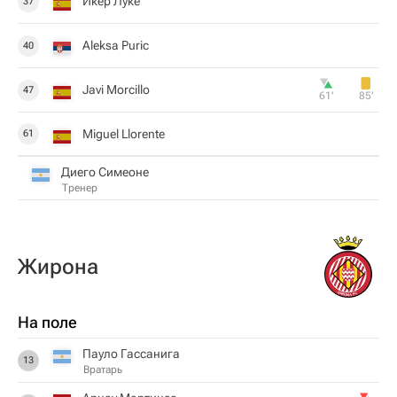
Икер Луке
37
Aleksa Puric
40
Javi Morcillo
47
61‎’‎
85‎’‎
Miguel Llorente
61
Диего Симеоне
Тренер
Жирона
На поле
Пауло Гассанига
13
Вратарь