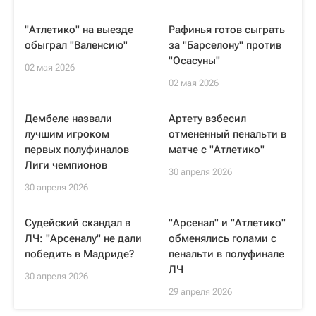
"Атлетико" на выезде
Рафинья готов сыграть
обыграл "Валенсию"
за "Барселону" против
"Осасуны"
02 мая 2026
02 мая 2026
Дембеле назвали
Артету взбесил
лучшим игроком
отмененный пенальти в
первых полуфиналов
матче с "Атлетико"
Лиги чемпионов
30 апреля 2026
30 апреля 2026
Судейский скандал в
"Арсенал" и "Атлетико"
ЛЧ: "Арсеналу" не дали
обменялись голами с
победить в Мадриде?
пенальти в полуфинале
ЛЧ
30 апреля 2026
29 апреля 2026