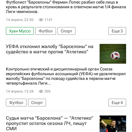
Футболист "Барселоны" Фермин Лопес разбил себе лицо в
кровь в результате столкновения в ответном матче 1/4 финала
Лиги чемпионов.
14 апреля, 22:50
1141
Хуан Муссо
Футбол
Спорт
Еще
3
Атлетико (Мадрид)
Барселона
УЕФА отклонил жалобу "Барселоны" на
Лига чемпионов УЕФА 2026-2027
судейство в матче против "Атлетико"
Контрольно-этический и дисциплинарный орган Союза
европейских футбольных ассоциаций (УЕФА) не удовлетворил
жалобу "Барселоны" по поводу судейства в первом матче
четвертьфинала Лиги...
14 апреля, 13:28
305
Футбол
Спорт
Еще
4
Союз европейских футбольных ассоциаций (УЕФА)
Судья матча "Барселона" — "Атлетико"
Барселона
Атлетико (Мадрид)
пропустит остаток сезона ЛЧ, пишут
СМИ
Лига чемпионов УЕФА 2026-2027