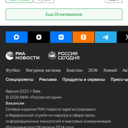
Серия А 2026-2027 (Чемпионат Италии по футболу)
Еще 20 материалов
Аргентина
Удинезе
Футбол
Фигурное катание
Биатлон
ЗОЖ
Хоккей
Ав
Спецпроекты
Реклама
Продукты и сервисы
Пресс-ц
Версия 2023.1 Beta
© 2026 МИА «Россия сегодня»
Вакансии
Сетевое издание РИА Новости зарегистрировано
в Федеральной службе по надзору в сфере связи,
информационных технологий и массовых коммуникаций
(Роскомнадзор) 08 апреля 2014 года.