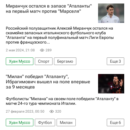
Миранчук остался в запасе "Аталанты"
Мартен де Рон
на первый матч против "Марселя"
Союз европейских футбольных ассоциаций (УЕФА)
Аталанта
Российский полузащитник Алексей Миранчук остался на
скамейке запасных итальянского футбольного клуба
"Аталанта" на первый полуфинальный матч Лиги Европы
против французского...
2 мая 2024, 21:08
289
Хуан Муссо
Спорт
Бергамо
Еще
3
Алексей Миранчук
Берат Джимсити
"Милан" победил "Аталанту",
Аталанта
Ибрагимович вышел на поле впервые
за 9 месяцев
Футболисты "Милана" на своем поле победили "Аталанту" в
матче 24-го тура чемпионата Италии.
27 февраля 2023, 00:50
320
Хуан Муссо
Футбол
Милан
Еще
6