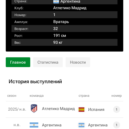
Аргентина
Страна:
Атлетико Мадрид
Клуб:
1
Номер:
Вратарь
Амплуа:
32
Возраст:
191 см
Рост:
93 кг
Вес:
Главное
Статистика
Новости
История выступлений
сезон
команда
страна
номер
Атлетико Мадрид
2025/ н.в.
Испания
1
н.в.
Аргентина
Аргентина
1