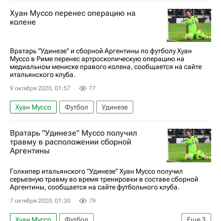
Златан Ибрагимович
Жуниор Мессиас
Хуан Муссо перенес операцию на
Спорт
Аталанта
Салернитана
колене
Серия А 2026-2027 (Чемпионат Италии по футболу)
Вратарь "Удинезе" и сборной Аргентины по футболу Хуан
Муссо в Риме перенес артроскопическую операцию на
медиальном мениске правого колена, сообщается на сайте
итальянского клуба.
9 октября 2020, 01:57
77
Хуан Муссо
Футбол
Удинезе
Вратарь "Удинезе" Муссо получил
травму в расположении сборной
Аргентины
Голкипер итальянского "Удинезе" Хуан Муссо получил
серьезную травму во время тренировки в составе сборной
Аргентины, сообщается на сайте футбольного клуба.
7 октября 2020, 01:30
79
Хуан Муссо
Футбол
Еще
3