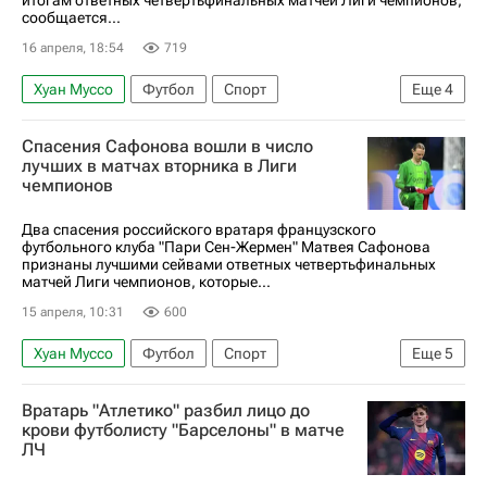
сообщается...
16 апреля, 18:54
719
Хуан Муссо
Футбол
Спорт
Еще
4
Матвей Сафонов
Атлетико (Мадрид)
Спасения Сафонова вошли в число
Лига чемпионов УЕФА 2026-2027
лучших в матчах вторника в Лиги
чемпионов
Пари Сен-Жермен (ПСЖ)
Два спасения российского вратаря французского
футбольного клуба "Пари Сен-Жермен" Матвея Сафонова
признаны лучшими сейвами ответных четвертьфинальных
матчей Лиги чемпионов, которые...
15 апреля, 10:31
600
Хуан Муссо
Футбол
Спорт
Еще
5
Матвей Сафонов
Пари Сен-Жермен (ПСЖ)
Вратарь "Атлетико" разбил лицо до
Ливерпуль
Атлетико (Мадрид)
крови футболисту "Барселоны" в матче
ЛЧ
Лига чемпионов УЕФА 2026-2027