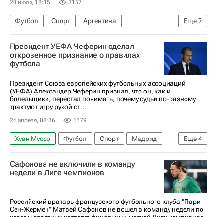
20 июля, 18:15
3157
Футбол
Спорт
Аргентина
Еще
7
Нью-Йорк (город)
Испания
Президент УЕФА Чеферин сделал
ЧМ по футболу 2026
Лионель Месси
откровенное признание о правилах
футбола
Эмилиано Мартинес (1985)
Лисандро Мартинес
Интер
Президент Союза европейских футбольных ассоциаций
(УЕФА) Александер Чеферин признал, что он, как и
болельщики, перестал понимать, почему судьи по-разному
трактуют игру рукой от...
24 апреля, 08:36
1579
Хуан Муссо
Футбол
Спорт
Мадрид
Еще
4
Александер Чеферин
Сафонова не включили в команду
Союз европейских футбольных ассоциаций (УЕФА)
недели в Лиге чемпионов
Атлетико (Мадрид)
Барселона
Российский вратарь французского футбольного клуба "Пари
Сен-Жермен" Матвей Сафонов не вошел в команду недели по
итогам ответных четвертьфинальных матчей Лиги чемпионов,