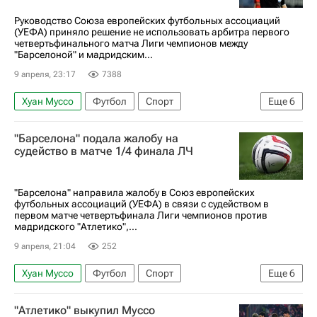
Руководство Союза европейских футбольных ассоциаций
(УЕФА) приняло решение не использовать арбитра первого
четвертьфинального матча Лиги чемпионов между
"Барселоной" и мадридским...
9 апреля, 23:17
7388
Хуан Муссо
Футбол
Спорт
Еще
6
Союз европейских футбольных ассоциаций (УЕФА)
"Барселона" подала жалобу на
Международная федерация футбола (ФИФА)
судейство в матче 1/4 финала ЛЧ
Атлетико (Мадрид)
Иштван Ковач
Барселона
Лига чемпионов УЕФА 2026-2027
"Барселона" направила жалобу в Союз европейских
футбольных ассоциаций (УЕФА) в связи с судейством в
первом матче четвертьфинала Лиги чемпионов против
мадридского "Атлетико",...
9 апреля, 21:04
252
Хуан Муссо
Футбол
Спорт
Еще
6
Союз европейских футбольных ассоциаций (УЕФА)
"Атлетико" выкупил Муссо