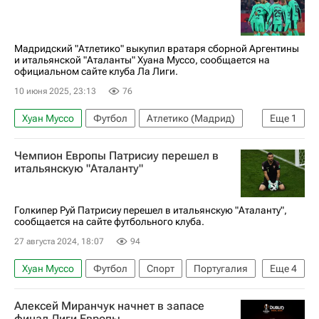
Анонсы и трансляции матчей
Атлетико (Мадрид)
Иштван Ковач
Барселона
Лига чемпионов УЕФА 2026-2027
Мадридский "Атлетико" выкупил вратаря сборной Аргентины
и итальянской "Аталанты" Хуана Муссо, сообщается на
официальном сайте клуба Ла Лиги.
10 июня 2025, 23:13
76
Хуан Муссо
Футбол
Атлетико (Мадрид)
Еще
1
Сборная Аргентины по футболу
Чемпион Европы Патрисиу перешел в
итальянскую "Аталанту"
Голкипер Руй Патрисиу перешел в итальянскую "Аталанту",
сообщается на сайте футбольного клуба.
27 августа 2024, 18:07
94
Хуан Муссо
Футбол
Спорт
Португалия
Еще
4
Руй Патрисиу
Аталанта
Алексей Миранчук начнет в запасе
Атлетико (Мадрид)
Спортинг (Лиссабон)
финал Лиги Европы