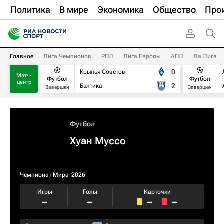
Политика
В мире
Экономика
Общество
Про
Главное
Лига Чемпионов
РПЛ
Лига Европы
АПЛ
Ла Лига
0
Крылья Советов
Матч-
Футбол
Футбол
центр
2
Балтика
Завершен
Завершен
Футбол
Хуан Муссо
Чемпионат Мира
2026
Игры
Голы
Карточки
–
–
–
–