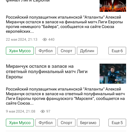
Российский полузащитник итальянской "Аталанты" Алексей
Миранчук остался в запасе на финальный матч Лиги Европы
против немецкого "Байера", сообщается на сайте Союза
европейских...
22 мая 2024, 21:13
440
Хуан Муссо
Футбол
Спорт
Дублин
Еще
6
Германия
Алексей Миранчук
Байер 04
Миранчук остался в запасе на
Аталанта
ответный полуфинальный матч Лиги
Европы
Союз европейских футбольных ассоциаций (УЕФА)
Берат Джимсити
Российский полузащитник итальянской "Аталанты" Алексей
Миранчук остался в запасе на ответный полуфинальный матч
Лиги Европы против французского "Марселя", сообщается на
сайте Союза...
9 мая 2024, 21:08
97
Хуан Муссо
Футбол
Спорт
Бергамо
Еще
5
Франция
Алексей Миранчук