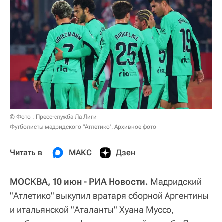
© Фото : Пресс-служба Ла Лиги
Футболисты мадридского "Атлетико". Архивное фото
Читать в
МАКС
Дзен
МОСКВА, 10 июн - РИА Новости.
Мадридский
"Атлетико" выкупил вратаря сборной Аргентины
и итальянской "Аталанты" Хуана Муссо,