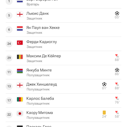
1
Вратарь
Льюис Данк
5
05‎’‎
Защитник
Ян Паул ван Хекке
6
Защитник
Ферди Кадиоглу
24
Защитник
Максим Де Кёйпер
29
88‎’‎
Защитник
Янкуба Минте
11
86‎’‎
Полузащитник
Джек Хиншелвуд
13
01‎’‎
88‎’‎
Полузащитник
Карлос Балеба
17
76‎’‎
Полузащитник
Каору Митома
22
24‎’‎
58‎’‎
Полузащитник
Паскаль Грос