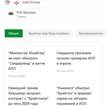
Josh Gracey
70
Роб Эдвардс
Тренер
Общее
Брайтон энд Хоув Альбион
Вулверхэмптон
"Манчестер Юнайтед"
Гвардиолу признали
не смог обыграть
лучшим тренером АПЛ
"Сандерленд" в матче
в апреле
АПЛ
08 мая 2026
09 мая 2026
Немецкий тренер
"Ньюкасл" обыграл
Хюрцелер продлил
"Брайтон" и прервал
контракт с "Брайтоном"
серию из четырех
до лета 2029 года
поражений в АПЛ