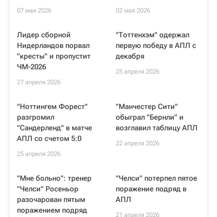
07 мая 2026
02 мая 2026
Лидер сборной
"Тоттенхэм" одержал
Нидерландов порвал
первую победу в АПЛ с
"кресты" и пропустит
декабря
ЧМ-2026
25 апреля 2026
27 апреля 2026
"Ноттингем Форест"
"Манчестер Сити"
разгромил
обыграл "Бернли" и
"Сандерленд" в матче
возглавил таблицу АПЛ
АПЛ со счетом 5:0
22 апреля 2026
25 апреля 2026
"Мне больно": тренер
"Челси" потерпел пятое
"Челси" Росеньор
поражение подряд в
разочарован пятым
АПЛ
поражением подряд
21 апреля 2026