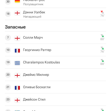
30
Полузащитник
Дэнни Уэлбек
18
76‎’‎
Нападающий
Запасные
Солли Марч
7
88‎’‎
Георгинио Раттер
10
76‎’‎
Charalampos Kostoulas
19
88‎’‎
Джеймс Милнер
20
Оливье Боскагли
21
Джейсон Стил
23