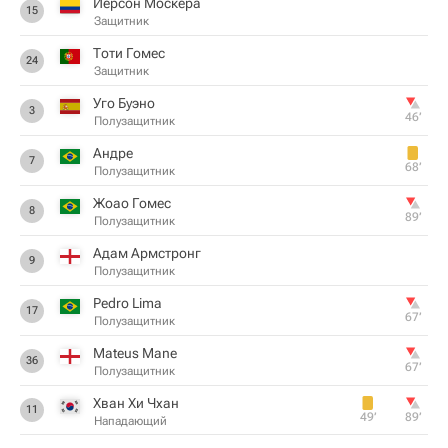
Йерсон Москера
15
Защитник
Тоти Гомес
24
Защитник
Уго Буэно
3
46‎’‎
Полузащитник
Андре
7
68‎’‎
Полузащитник
Жоао Гомес
8
89‎’‎
Полузащитник
Адам Армстронг
9
Полузащитник
Pedro Lima
17
67‎’‎
Полузащитник
Mateus Mane
36
67‎’‎
Полузащитник
Хван Хи Чхан
11
49‎’‎
89‎’‎
Нападающий