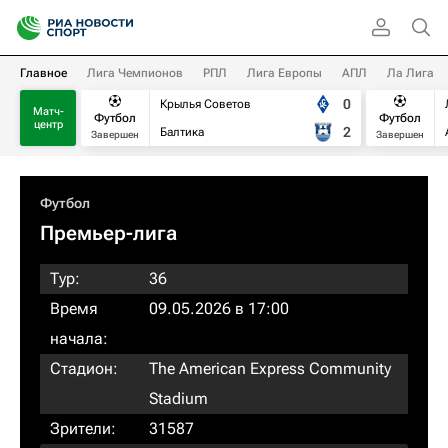
Главное
Лига Чемпионов
РПЛ
Лига Европы
АПЛ
Ла Лига
0
Крылья Советов
Матч-
Футбол
Футбол
центр
2
Балтика
Завершен
Завершен
Футбол
Премьер-лига
Тур:
36
Время
09.05.2026 в 17:00
начала:
Стадион:
The American Express Community
Stadium
Зрители:
31587