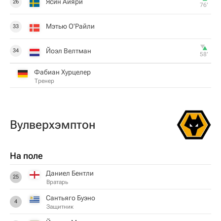
Ясин Айяри
26
76‎’‎
Мэтью О'Райли
33
Йоэл Велтман
34
58‎’‎
Фабиан Хурцелер
Тренер
Вулверхэмптон
На поле
Даниел Бентли
25
Вратарь
Сантьяго Буэно
4
Защитник