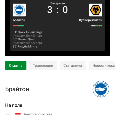
Завершен
3
:
0
Брайтон
Вулверхэмптон
01‎’‎
Джек Хиншелвуд
(
Максим Де Кёйпер
)
05‎’‎
Льюис Данк
(
Максим Де Кёйпер
)
86‎’‎
Янкуба Минте
О матче
Трансляция
Статистика
Новости ком
Брайтон
На поле
Барт Вербрюгген