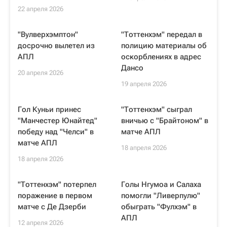
22 апреля 2026
"Вулверхэмптон"
"Тоттенхэм" передал в
досрочно вылетел из
полицию материалы об
АПЛ
оскорблениях в адрес
Дансо
20 апреля 2026
19 апреля 2026
Гол Куньи принес
"Тоттенхэм" сыграл
"Манчестер Юнайтед"
вничью с "Брайтоном" в
победу над "Челси" в
матче АПЛ
матче АПЛ
18 апреля 2026
18 апреля 2026
"Тоттенхэм" потерпел
Голы Нгумоа и Салаха
поражение в первом
помогли "Ливерпулю"
матче с Де Дзерби
обыграть "Фулхэм" в
АПЛ
12 апреля 2026