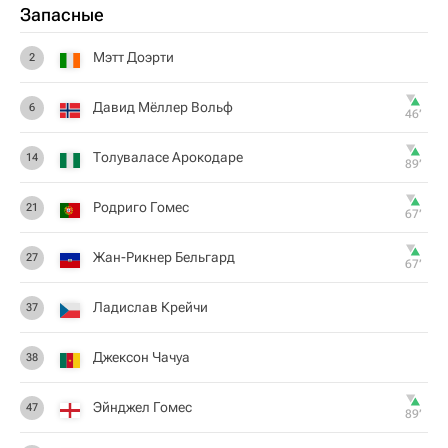
Запасные
Мэтт Доэрти
2
Давид Мёллер Вольф
6
46‎’‎
Толуваласе Арокодаре
14
89‎’‎
Родриго Гомес
21
67‎’‎
Жан-Рикнер Бельгард
27
67‎’‎
Ладислав Крейчи
37
Джексон Чачуа
38
Эйнджел Гомес
47
89‎’‎