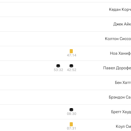
Кедан Корч
Джек Айк
Колтон Сисс
Ноа Ханиф
47:14
Павел Дорофе
53:32
42:52
Бен Хат
Брэндон Са
Бретт Хау
08:30
Коул С
07:31