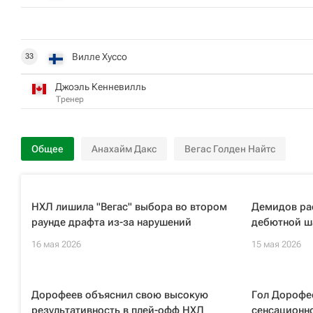
Вилле Хуссо
33
Джоэль Кенневилль
Тренер
Общее
Анахайм Дакс
Вегас Голден Найтс
НХЛ лишила "Вегас" выбора во втором
Демидов ра
раунде драфта из-за нарушений
дебютной ш
16 мая 2026
15 мая 2026
Дорофеев объяснил свою высокую
Гол Дорофее
результативность в плей-офф НХЛ
сенсационн