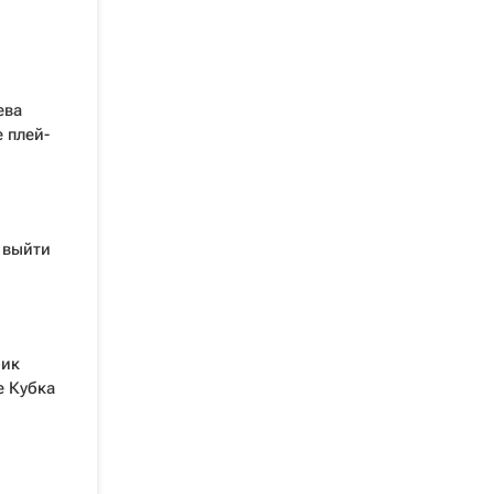
ева
е плей-
 выйти
рик
е Кубка