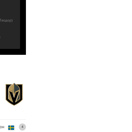
Теодор
)
а
сон
4