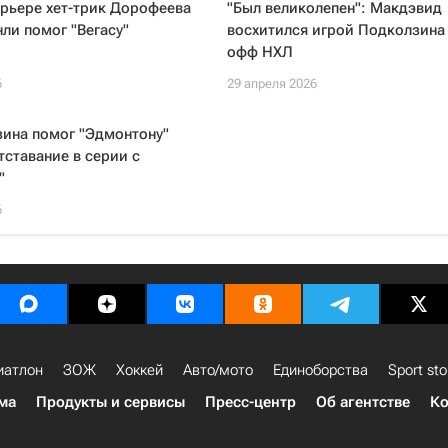
рьере хет-трик Дорофеева
"Был великолепен": Макдэвид
нли помог "Вегасу"
восхитился игрой Подколзина 
офф НХЛ
6
29 апреля 2026
зина помог "Эдмонтону"
тставание в серии с
"
6
иатлон
ЗОЖ
Хоккей
Авто/мото
Единоборства
Sport sto
ма
Продукты и сервисы
Пресс-центр
Об агентстве
Ко