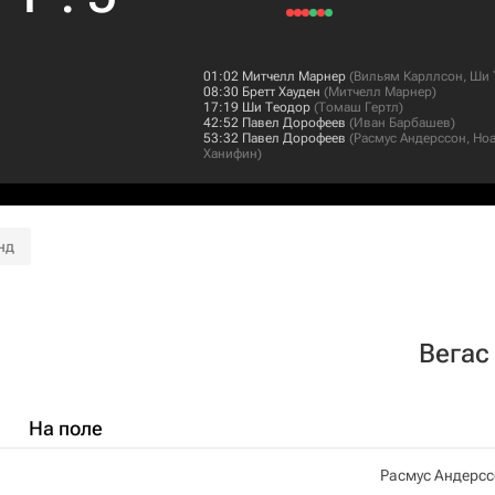
01:02
Митчелл Марнер
(
Вильям Карллсон
,
Ши 
08:30
Бретт Хауден
(
Митчелл Марнер
)
17:19
Ши Теодор
(
Томаш Гертл
)
42:52
Павел Дорофеев
(
Иван Барбашев
)
53:32
Павел Дорофеев
(
Расмус Андерссон
,
Но
Ханифин
)
нд
Вегас
На поле
Расмус Андерс