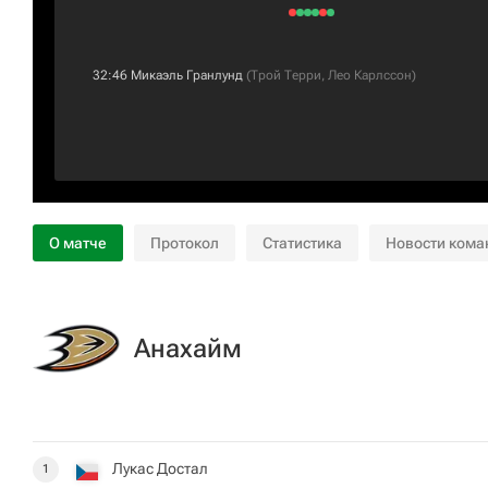
32:46
Микаэль Гранлунд
(
Трой Терри
,
Лео Карлссон
)
О матче
Протокол
Статистика
Новости кома
Анахайм
Лукас Достал
1