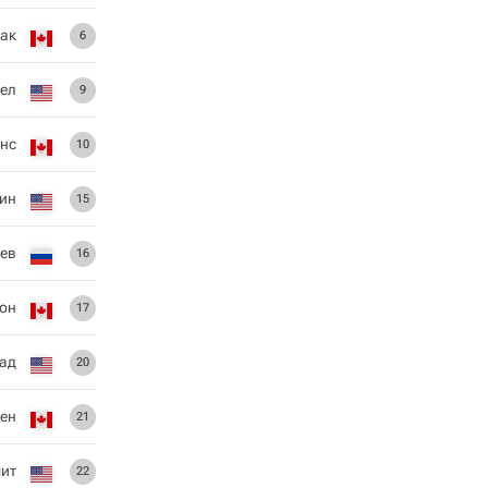
ак
6
ел
9
онс
10
ин
15
ев
16
тон
17
ад
20
ден
21
мит
22