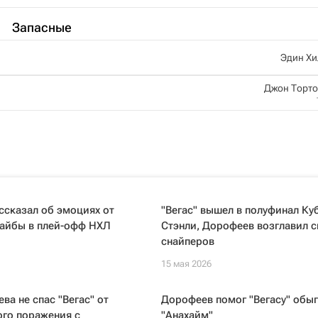
Запасные
Эдин Хи
Джон Торт
ссказал об эмоциях от
"Вегас" вышел в полуфинал Ку
айбы в плей-офф НХЛ
Стэнли, Дорофеев возглавил 
снайперов
15 мая 2026
ва не спас "Вегас" от
Дорофеев помог "Вегасу" обыг
ого поражения с
"Анахайм"