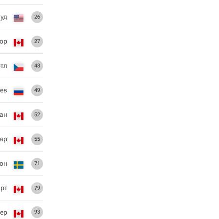
уд
26
ор
27
тл
48
ев
49
ан
52
сар
55
он
71
арт
79
ер
93