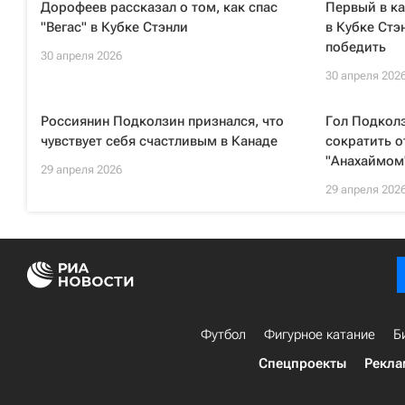
Дорофеев рассказал о том, как спас
Первый в ка
"Вегас" в Кубке Стэнли
в Кубке Стэ
победить
30 апреля 2026
30 апреля 202
Россиянин Подколзин признался, что
Гол Подкол
чувствует себя счастливым в Канаде
сократить о
"Анахаймом
29 апреля 2026
29 апреля 202
Футбол
Фигурное катание
Б
Спецпроекты
Рекла