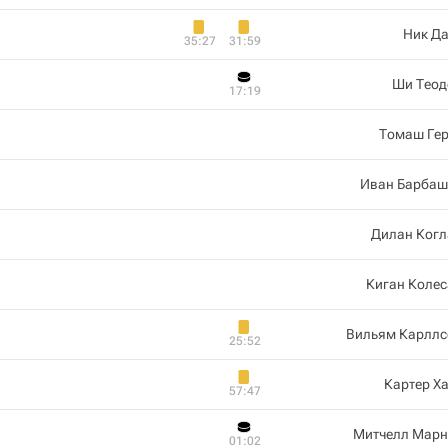
Ник Да
35:27
31:59
Ши Теод
17:19
Томаш Гер
Иван Барбаш
Дилан Когл
Киган Коле
Вильям Карллс
25:52
Картер Х
57:47
Митчелл Марн
01:02