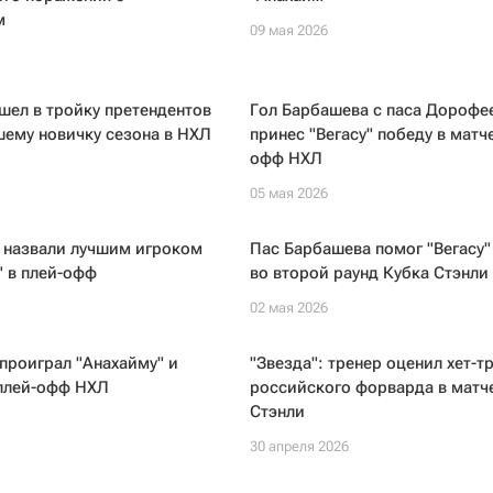
м
09 мая 2026
ел в тройку претендентов
Гол Барбашева с паса Дорофе
шему новичку сезона в НХЛ
принес "Вегасу" победу в матч
офф НХЛ
05 мая 2026
 назвали лучшим игроком
Пас Барбашева помог "Вегасу"
 в плей-офф
во второй раунд Кубка Стэнли
02 мая 2026
проиграл "Анахайму" и
"Звезда": тренер оценил хет-т
 плей-офф НХЛ
российского форварда в матч
Стэнли
30 апреля 2026