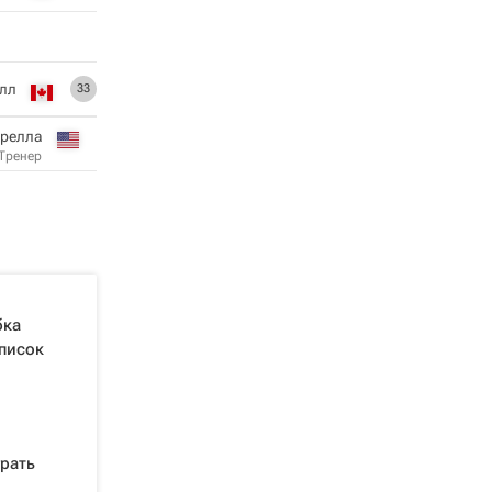
лл
33
орелла
Тренер
бка
список
рать