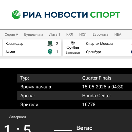
Серия А
Бундеслига
Лига 1
КХЛ
НХЛ
Евролига
НБА
2
Краснодар
Спартак Москва
Футбол
1
Ахмат
Оренбург
Завершен
Тур:
Quarter Finals
Время начала:
15.05.2026 в 04:30
Арена:
Honda Center
Зрители:
16778
Завершен
1
:
5
Вегас