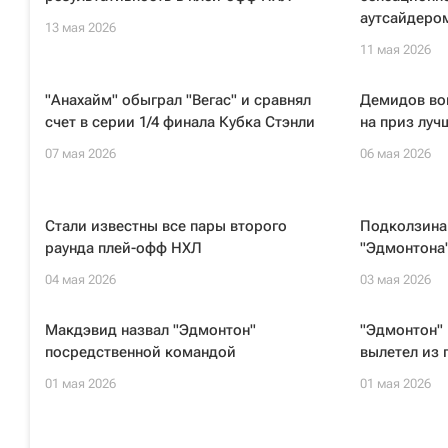
аутсайдеро
13 мая 2026
11 мая 2026
"Анахайм" обыграл "Вегас" и сравнял
Демидов вош
счет в серии 1/4 финала Кубка Стэнли
на приз луч
07 мая 2026
06 мая 2026
Стали известны все пары второго
Подколзина
раунда плей-офф НХЛ
"Эдмонтона"
04 мая 2026
03 мая 2026
Макдэвид назвал "Эдмонтон"
"Эдмонтон" 
посредственной командой
вылетел из
01 мая 2026
01 мая 2026