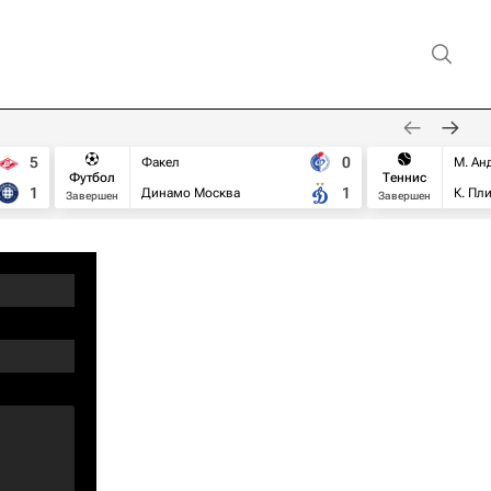
5
0
Факел
М. Ан
Футбол
Теннис
1
1
Динамо Москва
К. Пл
Завершен
Завершен