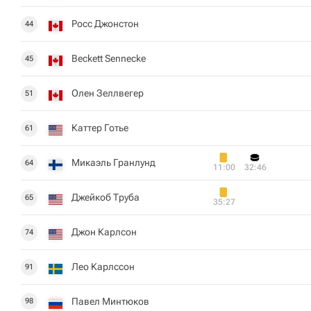
Росс Джонстон
44
Beckett Sennecke
45
Олен Зеллвегер
51
Каттер Готье
61
Микаэль Гранлунд
64
11:00
32:46
Джейкоб Труба
65
35:27
Джон Карлсон
74
Лео Карлссон
91
Павел Минтюков
98