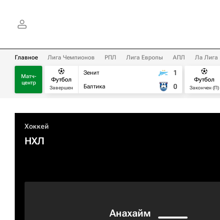
Главное
Лига Чемпионов
РПЛ
Лига Европы
АПЛ
Ла Лига
1
Зенит
Матч-
Футбол
Футбол
центр
0
Балтика
Завершен
Закончен (П)
Хоккей
НХЛ
Анахайм