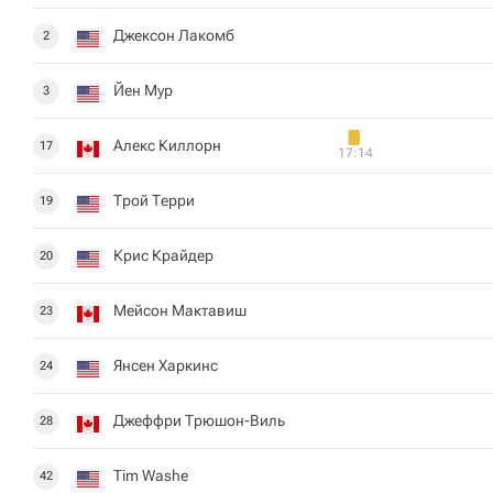
Джексон Лакомб
2
Йен Мур
3
Алекс Киллорн
17
17:14
Трой Терри
19
Крис Крайдер
20
Мейсон Мактавиш
23
Янсен Харкинс
24
Джеффри Трюшон-Виль
28
Tim Washe
42