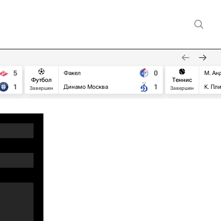
5
0
Факел
М. Ан
Футбол
Теннис
1
1
Динамо Москва
К. Пл
Завершен
Завершен