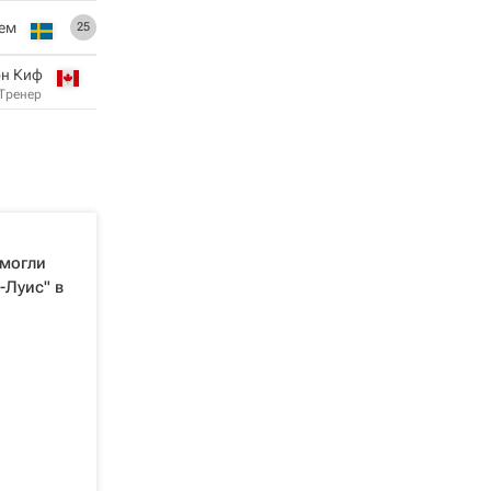
ем
25
н Киф
Тренер
омогли
-Луис" в