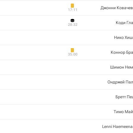
Джонни Ковачев
17:11
Коди Гл
28:32
Нико Хиш
Коннор Бра
35:00
Шимон Нем
Ондржей Пал
Бретт П
Тимо Май
Lenni Haemeen