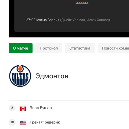
27:02
Мэтью Савойя
(
Джейк Уолман
,
Исаак Ховард
)
О матче
Протокол
Статистика
Новости кома
Эдмонтон
Эван Бушар
2
Трент Фредерик
10