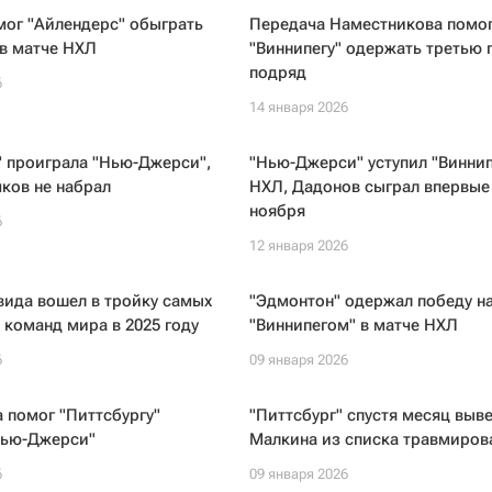
мог "Айлендерс" обыграть
Передача Наместникова помо
в матче НХЛ
"Виннипегу" одержать третью 
подряд
6
14 января 2026
 проиграла "Нью-Джерси",
"Нью-Джерси" уступил "Виннип
ков не набрал
НХЛ, Дадонов сыграл впервые
ноября
6
12 января 2026
вида вошел в тройку самых
"Эдмонтон" одержал победу н
команд мира в 2025 году
"Виннипегом" в матче НХЛ
6
09 января 2026
 помог "Питтсбургу"
"Питтсбург" спустя месяц выв
Нью-Джерси"
Малкина из списка травмиров
6
09 января 2026