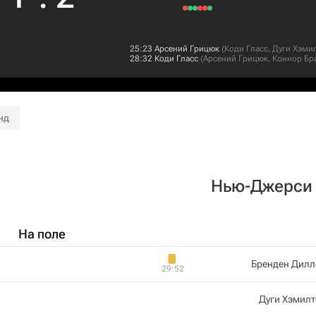
25:23
Арсений Грицюк
(
Коди Гласс
,
Дуги Хэми
28:32
Коди Гласс
(
Арсений Грицюк
,
Коннор Бр
нд
Нью-Джерси
На поле
Бренден Дилл
29:52
Дуги Хэмил