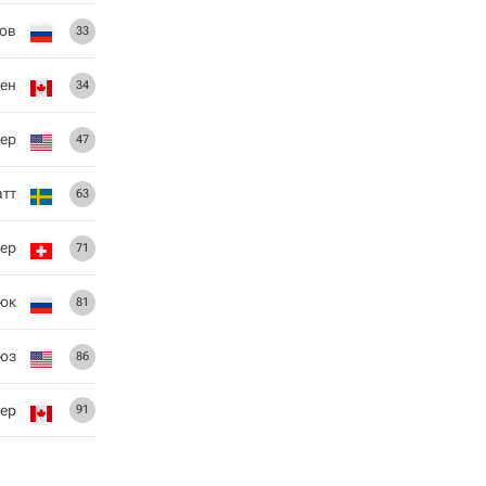
ов
33
ен
34
тер
47
атт
63
лер
71
юк
81
юз
86
ер
91