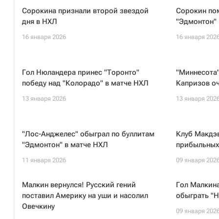
Сорокина признали второй звездой
Сорокин по
дня в НХЛ
"Эдмонтон" 
16 января 2026
16 января 202
Гол Нюландера принес "Торонто"
"Миннесота"
победу над "Колорадо" в матче НХЛ
Капризов оч
13 января 2026
13 января 202
"Лос-Анджелес" обыграл по буллитам
Клуб Макдэ
"Эдмонтон" в матче НХЛ
прибыльных 
11 января 2026
09 января 202
Малкин вернулся! Русский гений
Гол Малкина
поставил Америку на уши и насолил
обыграть "
Овечкину
09 января 202