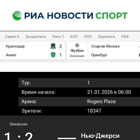
Серия А
Бундеслига
Лига 1
КХЛ
НХЛ
Евролига
НБА
2
Краснодар
Спартак Москва
Футбол
1
Ахмат
Оренбург
Завершен
Тур:
1
Время начала:
21.01.2026 в 06:00
Арена:
Rogers Place
Зрители:
18347
Завершен
1
:
2
Нью-Джерси