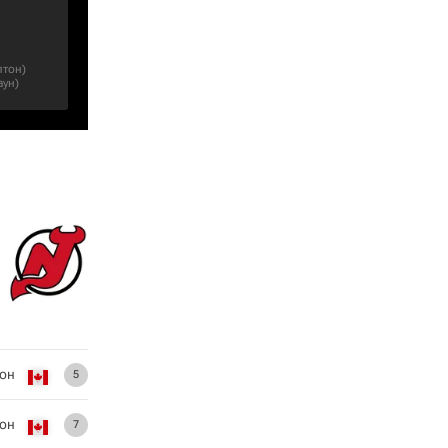
лтон
)
аун
)
он
5
тон
7