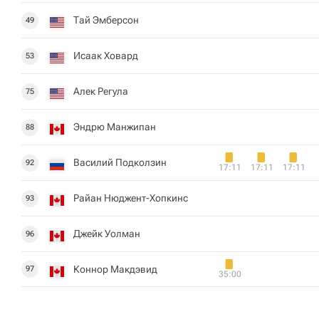
Тай Эмберсон
49
Исаак Ховард
53
Алек Регула
75
Эндрю Манжипан
88
Василий Подколзин
92
17:11
17:11
17:11
Райан Нюджент-Хопкинс
93
Джейк Уолман
96
Коннор Макдэвид
97
35:00