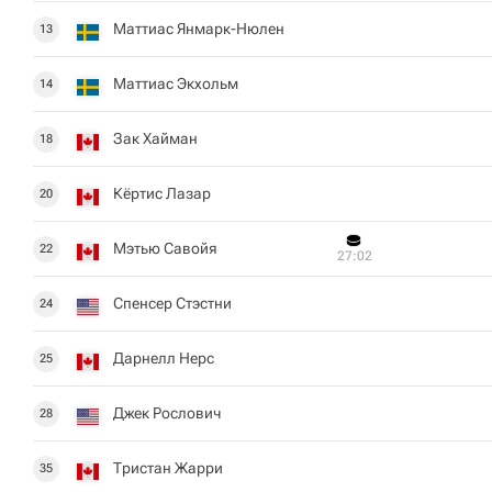
Маттиас Янмарк-Нюлен
13
Маттиас Экхольм
14
Зак Хайман
18
Кёртис Лазар
20
Мэтью Савойя
22
27:02
Спенсер Стэстни
24
Дарнелл Нерс
25
Джек Рослович
28
Тристан Жарри
35