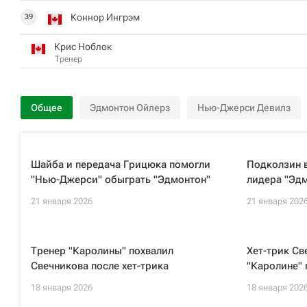
Коннор Ингрэм
39
Крис Ноблок
Тренер
Общее
Эдмонтон Ойлерз
Нью-Джерси Девилз
Шайба и передача Грицюка помогли
Подколзин в
"Нью-Джерси" обыграть "Эдмонтон"
лидера "Эдм
21 января 2026
21 января 202
Тренер "Каролины" похвалил
Хет-трик Св
Свечникова после хет-трика
"Каролине" 
18 января 2026
18 января 202