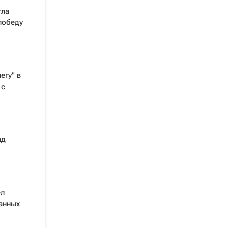
гла
победу
егу" в
 с
ад
ел
анных