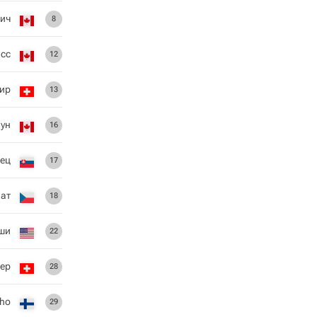
ич
8
асс
12
ир
13
ун
16
ец
17
ат
18
еши
22
ер
28
aho
29