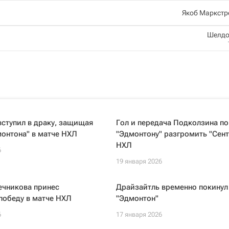
Якоб Маркстр
Шелдо
ступил в драку, защищая
Гол и передача Подколзина п
онтона" в матче НХЛ
"Эдмонтону" разгромить "Сент
НХЛ
6
19 января 2026
ечникова принес
Драйзайтль временно покинул
победу в матче НХЛ
"Эдмонтон"
6
17 января 2026