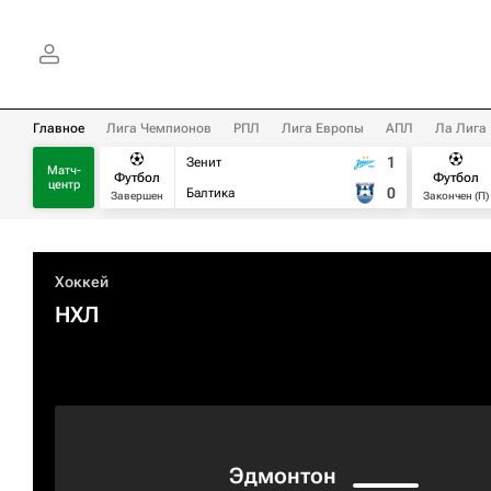
Главное
Лига Чемпионов
РПЛ
Лига Европы
АПЛ
Ла Лига
1
Зенит
Матч-
Футбол
Футбол
центр
0
Балтика
Завершен
Закончен (П)
Хоккей
НХЛ
Эдмонтон