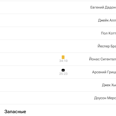
Евгений Дадон
Джейк Алл
Пол Кот
Йеспер Бр
Йонас Сигента
34:10
Арсений Гриц
25:23
Джек Хь
Доусон Мерс
Запасные