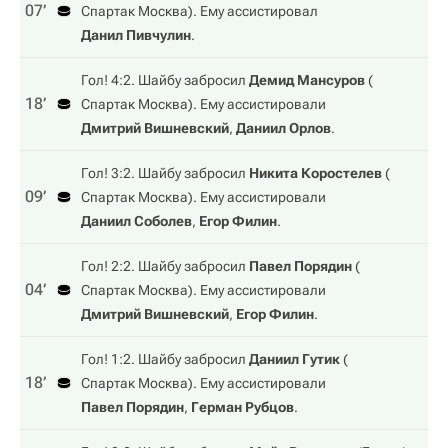
07‎’‎
Спартак Москва
). Ему ассистировал
Данил Пивчулин
.
Гол! 4:2. Шайбу забросил
Демид Мансуров
(
18‎’‎
Спартак Москва
). Ему ассистировали
Дмитрий Вишневский
,
Даниил Орлов
.
Гол! 3:2. Шайбу забросил
Никита Коростелев
(
09‎’‎
Спартак Москва
). Ему ассистировали
Даниил Соболев
,
Егор Филин
.
Гол! 2:2. Шайбу забросил
Павел Порядин
(
04‎’‎
Спартак Москва
). Ему ассистировали
Дмитрий Вишневский
,
Егор Филин
.
Гол! 1:2. Шайбу забросил
Даниил Гутик
(
18‎’‎
Спартак Москва
). Ему ассистировали
Павел Порядин
,
Герман Рубцов
.