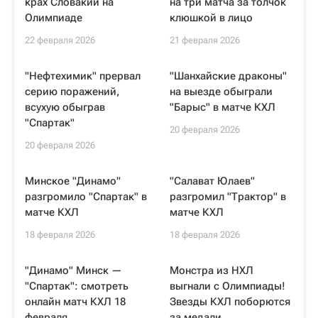
крах Словакии на
на три матча за толчок
Олимпиаде
клюшкой в лицо
22 февраля 2026
21 февраля 2026
"Нефтехимик" прервал
"Шанхайские драконы"
серию поражений,
на выезде обыграли
всухую обыграв
"Барыс" в матче КХЛ
"Спартак"
20 февраля 2026
20 февраля 2026
Минское "Динамо"
"Салават Юлаев"
разгромило "Спартак" в
разгромил "Трактор" в
матче КХЛ
матче КХЛ
18 февраля 2026
18 февраля 2026
"Динамо" Минск —
Монстра из НХЛ
"Спартак": смотреть
выгнали с Олимпиады!
онлайн матч КХЛ 18
Звезды КХЛ поборются
февраля
за медали