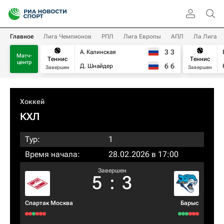
Главное
Лига Чемпионов
РПЛ
Лига Европы
АПЛ
Ла Лига
3
3
А. Калинская
Матч-
Теннис
Теннис
центр
6
6
Д. Шнайдер
Завершен
Завершен
Хоккей
КХЛ
Тур:
1
Время начала:
28.02.2026 в 17:00
Завершен
5
:
3
Спартак Москва
Барыс