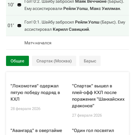
Гол! 0:2. Шайбу забросил
Майк Веччионе
(
Барыс
).
10‎’‎
Ему ассистировали
Рейли Уолш
,
Макс Уиллман
.
Гол! 0:1. Шайбу забросил
Рейли Уолш
(
Барыс
). Ему
01‎’‎
ассистировал
Кирилл Савицкий
.
Матч начался
Общее
Спартак (Москва)
Барыс
"Локомотив" одержал
"Спартак" вышел в
пятую победу подряд в
плей-офф КХЛ после
КХЛ
поражения "Шанхайских
драконов"
28 февраля 2026
27 февраля 2026
"Авангард" в овертайме
"Один гол посвятил