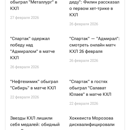
обыграл "Металлург" в
деду": Филин рассказал
КХЛ
о первом хет-трике в
КХЛ
27 февраля 2026
26 февраля 2026
"Спартак" одержал
"Спартак" — "Адмирал":
победу над
смотреть онлайн матч
"Адмиралом" в матче
КХЛ 26 февраля
КХЛ
26 февраля 2026
26 февраля 2026
"Нефтехимик" обыграл
"Спартак" в гостях
"Сибирь" в матче КХЛ
обыграл "Салават
Юлаев" в матче КХЛ
22 февраля 2026
22 февраля 2026
Звезды КХЛ лишили
Хоккеиста Морозова
себя медалей: обидный
дисквалифицировали