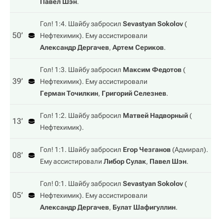
Павел Шэн
.
Гол! 1:4. Шайбу забросил
Sevastyan Sokolov
(
50‎’‎
Нефтехимик
). Ему ассистировали
Александр Дергачев
,
Артем Сериков
.
Гол! 1:3. Шайбу забросил
Максим Федотов
(
39‎’‎
Нефтехимик
). Ему ассистировали
Герман Точилкин
,
Григорий Селезнев
.
Гол! 1:2. Шайбу забросил
Матвей Надворный
(
13‎’‎
Нефтехимик
).
Гол! 1:1. Шайбу забросил
Егор Чезганов
(
Адмирал
).
08‎’‎
Ему ассистировали
Либор Сулак
,
Павел Шэн
.
Гол! 0:1. Шайбу забросил
Sevastyan Sokolov
(
05‎’‎
Нефтехимик
). Ему ассистировали
Александр Дергачев
,
Булат Шафигуллин
.