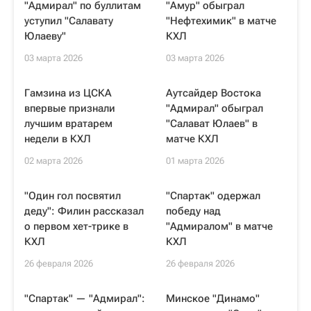
"Адмирал" по буллитам
"Амур" обыграл
уступил "Салавату
"Нефтехимик" в матче
Юлаеву"
КХЛ
03 марта 2026
03 марта 2026
Гамзина из ЦСКА
Аутсайдер Востока
впервые признали
"Адмирал" обыграл
лучшим вратарем
"Салават Юлаев" в
недели в КХЛ
матче КХЛ
02 марта 2026
01 марта 2026
"Один гол посвятил
"Спартак" одержал
деду": Филин рассказал
победу над
о первом хет-трике в
"Адмиралом" в матче
КХЛ
КХЛ
26 февраля 2026
26 февраля 2026
"Спартак" — "Адмирал":
Минское "Динамо"