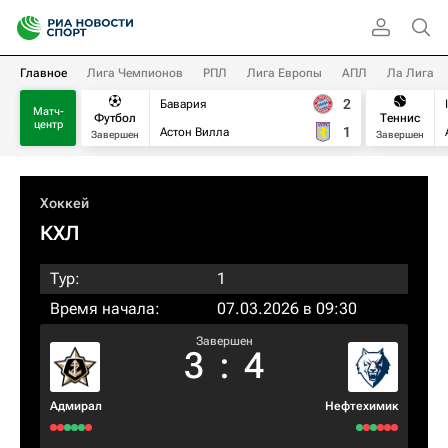
Главное
Лига Чемпионов
РПЛ
Лига Европы
АПЛ
Ла Лига
2
Бавария
Матч-
Футбол
Теннис
центр
1
Астон Вилла
Завершен
Завершен
Хоккей
КХЛ
Тур:
1
Время начала:
07.03.2026 в 09:30
Завершен
3
:
4
Адмирал
Нефтехимик