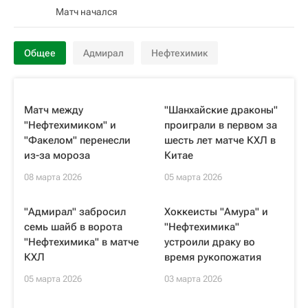
Матч начался
Общее
Адмирал
Нефтехимик
Матч между
"Шанхайские драконы"
"Нефтехимиком" и
проиграли в первом за
"Факелом" перенесли
шесть лет матче КХЛ в
из-за мороза
Китае
08 марта 2026
05 марта 2026
"Адмирал" забросил
Хоккеисты "Амура" и
семь шайб в ворота
"Нефтехимика"
"Нефтехимика" в матче
устроили драку во
КХЛ
время рукопожатия
05 марта 2026
03 марта 2026