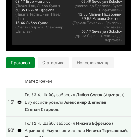
08:17
Егор Чезганов
05:49
Sevastyan Sokolov
(
Павел Шэн
,
Либор Сулак
)
(
Александр Дергачев
,
Булат
50:35
Никита Ефремов
Шафигуллин
)
(
Никита Тертышный
,
Павел
13:50
Матвей Надворный
Шэн
)
39:55
Максим Федотов
15:46
Либор Сулак
(
Герман Точилкин
,
Григорий
(
Степан Старков
,
Александр
Селезнев
)
Шепелев
)
50:17
Sevastyan Sokolov
(
Артем Сериков
,
Александр
Дергачев
)
Протокол
Статистика
Новости команд
Матч окончен
Гол! 3:4. Шайбу забросил
Либор Сулак
(
Адмирал
).
15‎’‎
Ему ассистировали
Александр Шепелев
,
Степан Старков
.
Гол! 2:4. Шайбу забросил
Никита Ефремов
(
50‎’‎
Адмирал
). Ему ассистировали
Никита Тертышный
,