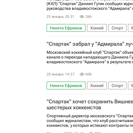
(КХЛ) "Спартак" Даниил Гутик сообщил журн
руководства владивостокского "Адмирала" о
25 января, 20:31
266
Никита Ефремов
Хоккей
Спорт
Максим Мусоров
Адмирал
КХЛ 202
"Спартак" забрал у "Адмирала" л
Московский хоккейный клуб "Спартак" объяв
канале о переходе нападающего Даниила Гу
владивостокского "Адмирала" в результате 
20 января, 14:27
606
Никита Ефремов
Хоккей
Спорт
"Спартак" хочет сохранить Вишне
шестерых хоккеистов
Спортивный директор московского "Спартак
сообщил журналистам, что клуб рассчитывае
хоккеистов, у которых истекают контракты п