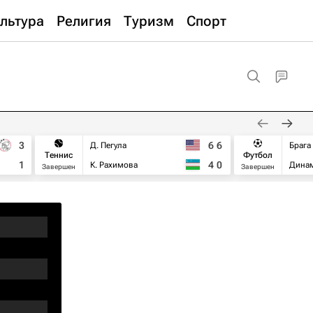
льтура
Религия
Туризм
Спорт
3
6
6
Д. Пегула
Брага
Теннис
Футбол
1
4
0
К. Рахимова
Дина
Завершен
Завершен