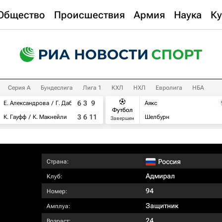
Общество
Происшествия
Армия
Наука
Ку
Серия А
Бундеслига
Лига 1
КХЛ
НХЛ
Евролига
НБА
6
3
9
Е. Александрова
Г. Дабровски
Аякс
Футбол
3
6
11
К. Гауфф
К. Макнейли
Шелбурн
Завершен
Россия
Страна:
Адмирал
Клуб:
94
Номер:
Защитник
Амплуа:
24
Возраст: