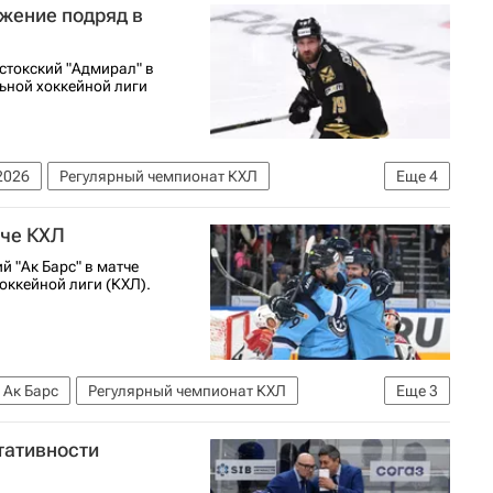
жение подряд в
стокский "Адмирал" в
ьной хоккейной лиги
2026
Регулярный чемпионат КХЛ
Еще
4
ирал
Сибирь
тче КХЛ
 "Ак Барс" в матче
оккейной лиги (КХЛ).
Ак Барс
Регулярный чемпионат КХЛ
Еще
3
гард
тативности