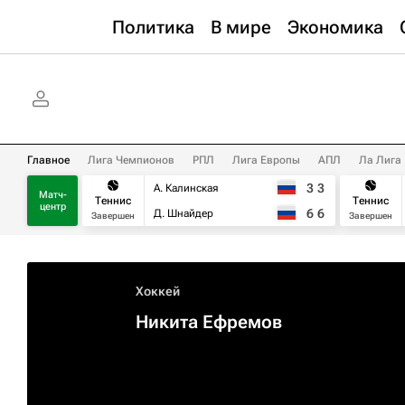
Политика
В мире
Экономика
Главное
Лига Чемпионов
РПЛ
Лига Европы
АПЛ
Ла Лига
3
3
А. Калинская
Матч-
Теннис
Теннис
центр
6
6
Д. Шнайдер
Завершен
Завершен
Хоккей
Никита Ефремов