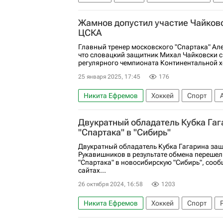
Лада
ХК Спартак (Москва)
КХЛ 202
Жамнов допустил участие Чайковс
ЦСКА
Главный тренер московского "Спартака" Ал
что словацкий защитник Михал Чайковски с
регулярного чемпионата Континентальной хо
25 января 2025, 17:45
176
Никита Ефремов
Хоккей
Спорт
КХЛ 2025-2026
ХК Спартак (Москва)
Двукратный обладатель Кубка Гаг
"Спартака" в "Сибирь"
Двукратный обладатель Кубка Гагарина за
Рукавишников в результате обмена перешел
"Спартака" в новосибирскую "Сибирь", соо
сайтах...
26 октября 2024, 16:58
1203
Никита Ефремов
Хоккей
Спорт
СКА (Санкт-Петербург)
КХЛ 2025-2026