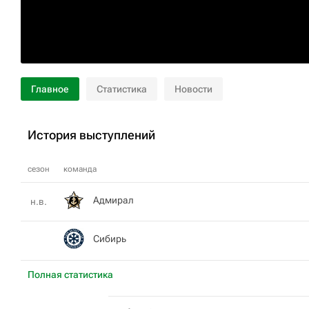
Главное
Статистика
Новости
История выступлений
сезон
команда
Адмирал
н.в.
Сибирь
Полная статистика