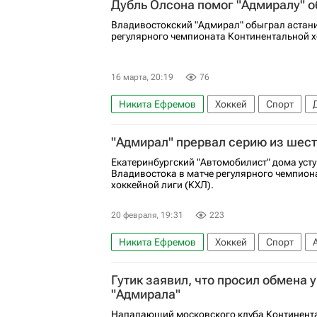
Дубль Олсона помог "Адмиралу" о
Владивостокский "Адмирал" обыграл астани
регулярного чемпионата Континентальной х
16 марта, 20:19
76
Никита Ефремов
Хоккей
Спорт
Никита Сошников
ХК Динамо (Москва)
"Адмирал" прервал серию из шес
Адмирал
Екатеринбургский "Автомобилист" дома усту
Владивостока в матче регулярного чемпион
хоккейной лиги (КХЛ).
20 февраля, 19:31
223
Никита Ефремов
Хоккей
Спорт
Дмитрий Завгородний
Аркадий Шеста
Гутик заявил, что просил обмена 
Металлург (Магнитогорск)
КХЛ 2025-2
"Адмирала"
Нападающий московского клуба Континента