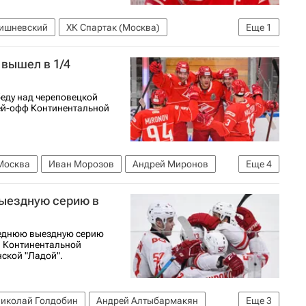
ишневский
ХК Спартак (Москва)
Еще
1
 вышел в 1/4
еду над череповецкой
ей-офф Континентальной
Москва
Иван Морозов
Андрей Миронов
Еще
4
ХЛ 2025-2026
Кубок Гагарина
ыездную серию в
леднюю выездную серию
а Континентальной
нской "Ладой".
иколай Голдобин
Андрей Алтыбармакян
Еще
3