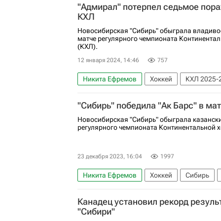
"Адмирал" потерпел седьмое пора
КХЛ
Новосибирская "Сибирь" обыграла владиво
матче регулярного чемпионата Континентал
(КХЛ).
12 января 2024, 14:46
757
Никита Ефремов
Хоккей
КХЛ 2025-
Артём Михеев
Энди Андреофф
Адм
"Сибирь" победила "Ак Барс" в ма
Новосибирская "Сибирь" обыграла казанский
регулярного чемпионата Континентальной х
23 декабря 2023, 16:04
1997
Никита Ефремов
Хоккей
Сибирь
Павел Гоголев
Илья Морозов
Аван
Канадец установил рекорд резуль
"Сибири"