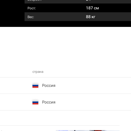
187 см
Рост:
88 кг
Вес:
страна
Россия
Россия