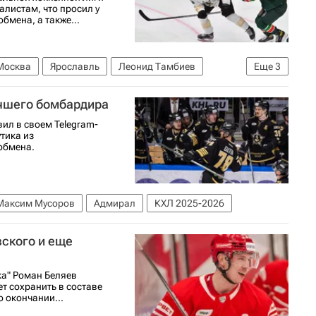
алистам, что просил у
бмена, а также...
Москва
Ярославль
Леонид Тамбиев
Еще
3
5-2026
учшего бомбардира
ил в своем Telegram-
тика из
обмена.
Максим Мусоров
Адмирал
КХЛ 2025-2026
вского и еще
а" Роман Беляев
т сохранить в составе
о окончании...