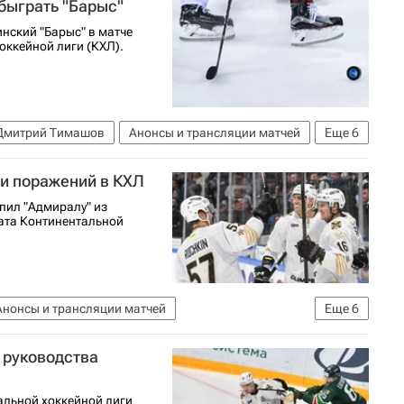
быграть "Барыс"
нский "Барыс" в матче
оккейной лиги (КХЛ).
Дмитрий Тимашов
Анонсы и трансляции матчей
Еще
6
КХЛ 2025-2026
Барыс
Тайс Томпсон
ти поражений в КХЛ
пил "Адмиралу" из
ата Континентальной
Анонсы и трансляции матчей
Еще
6
ков
Автомобилист
у руководства
026
Адмирал
льной хоккейной лиги