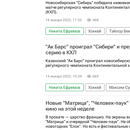
Новосибирская "Сибирь" победила нижнека
матче регулярного чемпионата Континентал
(КХЛ).
18 января 2023, 17:55
468
Никита Ефремов
Хоккей
Тэйлор Бек
КХЛ 2025-2026
Сибирь
Нефтехими
"Ак Барс" проиграл "Сибири" и пр
Регулярный чемпионат КХЛ
серию в КХЛ
Казанский "Ак Барс" проиграл новосибирско
регулярного чемпионата Континентальной х
14 января 2023, 19:34
669
Никита Ефремов
Хоккей
Максим Су
Ак Барс
Регулярный чемпионат КХЛ
Новые "Матрица", "Человек-паук" и
кино на этой неделе
В прокате — царство франшиз. На экраны 
"Матрица" и очередной "Человек-паук". Не о
новогодних "Елок". Но есть и фестивальные 