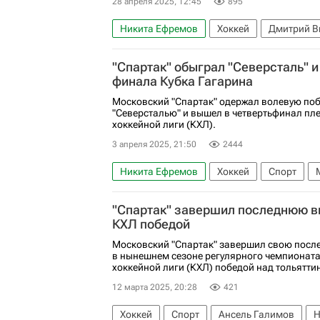
28 апреля 2025, 12:45
895
Никита Ефремов
Хоккей
Дмитрий В
КХЛ 2025-2026
"Спартак" обыграл "Северсталь" и
финала Кубка Гагарина
Московский "Спартак" одержал волевую поб
"Северсталью" и вышел в четвертьфинал пл
хоккейной лиги (КХЛ).
3 апреля 2025, 21:50
2444
Никита Ефремов
Хоккей
Спорт
ХК Спартак (Москва)
Северсталь
К
"Спартак" завершил последнюю в
КХЛ победой
Московский "Спартак" завершил свою пос
в нынешнем сезоне регулярного чемпионат
хоккейной лиги (КХЛ) победой над тольятти
12 марта 2025, 20:28
421
Хоккей
Спорт
Ансель Галимов
Н