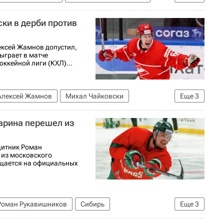
5-2026
ки в дерби против
ексей Жамнов допустил,
ыграет в матче
ккейной лиги (КХЛ)...
Алексей Жамнов
Михал Чайковски
Еще
3
Локомотив (Ярославль)
арина перешел из
щитник Роман
 из московского
бщается на официальных
Роман Рукавишников
Сибирь
Еще
3
Виктор Меркулов