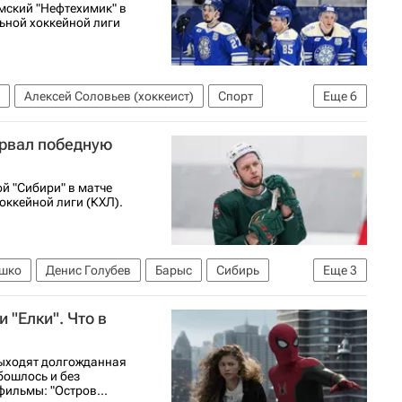
мский "Нефтехимик" в
ьной хоккейной лиги
Алексей Соловьев (хоккеист)
Спорт
Еще
6
к
СКА (Санкт-Петербург)
Владимир Бутузов
ервал победную
й "Сибири" в матче
оккейной лиги (КХЛ).
шко
Денис Голубев
Барыс
Сибирь
Еще
3
КХЛ 2025-2026
 "Елки". Что в
выходят долгожданная
бошлось и без
фильмы: "Остров...