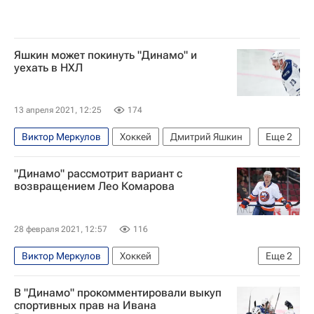
Яшкин может покинуть "Динамо" и
уехать в НХЛ
13 апреля 2021, 12:25
174
Виктор Меркулов
Хоккей
Дмитрий Яшкин
Еще
2
Национальная хоккейная лига (НХЛ)
"Динамо" рассмотрит вариант с
ХК Динамо (Москва)
возвращением Лео Комарова
28 февраля 2021, 12:57
116
Виктор Меркулов
Хоккей
Еще
2
ХК Динамо (Москва)
Лео Комаров
В "Динамо" прокомментировали выкуп
спортивных прав на Ивана