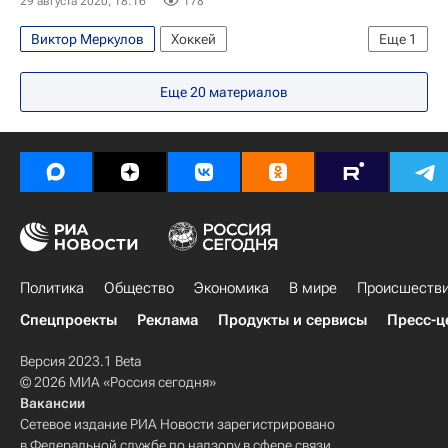
29 августа 2020, 18:16
178
Виктор Меркулов
Хоккей
Еще
1
ХК Динамо (Москва)
Еще
20
материалов
Политика
Общество
Экономика
В мире
Происшеств
Спецпроекты
Реклама
Продукты и сервисы
Пресс-ц
Версия 2023.1 Beta
© 2026 МИА «Россия сегодня»
Вакансии
Сетевое издание РИА Новости зарегистрировано
в Федеральной службе по надзору в сфере связи,