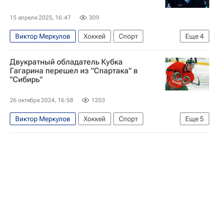
15 апреля 2025, 16:47
309
Виктор Меркулов
Хоккей
Спорт
Еще
4
Новосибирск
Тэйлор Бек
Тревор Мерфи
Двукратный обладатель Кубка
Сибирь
Гагарина перешел из "Спартака" в
"Сибирь"
26 октября 2024, 16:58
1203
Виктор Меркулов
Хоккей
Спорт
Еще
5
Роман Рукавишников
Никита Ефремов
Сибирь
СКА (Санкт-Петербург)
КХЛ 2025-2026