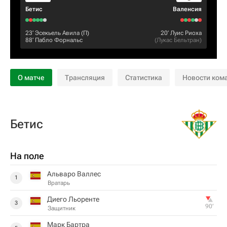
Бетис
Валенсия
23‎’‎
Эсекьель Авила
(П)
20‎’‎
Луис Риоха
88‎’‎
Пабло Форнальс
(
Лукас Бельтран
)
О матче
Трансляция
Статистика
Новости ком
Бетис
На поле
Альваро Валлес
1
Вратарь
Диего Льоренте
3
90‎’‎
Защитник
Марк Бартра