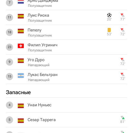
Арно Данджума
7
Полузащитник
Луис Риоха
11
20‎’‎
77‎’‎
Полузащитник
Пепелу
18
53‎’‎
72‎’‎
Полузащитник
Филип Угринич
23
Полузащитник
Уго Дуро
9
72‎’‎
Нападающий
Лукас Бельтран
15
72‎’‎
Нападающий
Запасные
Унаи Нуньес
4
Сезар Таррега
5
81‎’‎