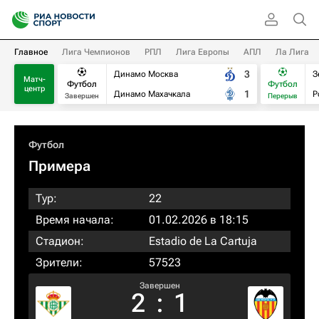
Главное
Лига Чемпионов
РПЛ
Лига Европы
АПЛ
Ла Лига
3
Динамо Москва
З
Матч-
Футбол
Футбол
центр
1
Динамо Махачкала
Р
Завершен
Перерыв
Футбол
Примера
Тур:
22
Время начала:
01.02.2026 в 18:15
Стадион:
Estadio de La Cartuja
Зрители:
57523
Завершен
2
:
1