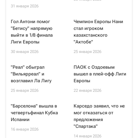
31 января 2026
Гол Антони помог
Чемпион Европы Нани
"Бетису" напрямую
стал игроком
выйти в 1/8 финала
казахстанского
Лиги Европы
"Актобе"
30 января 2026
25 января 2026
"Реал" обыграл
ПАОК с Оздоевым
"Вильярреал" и
вышел в плей-офф Лиги
возглавил Ла Лигу
Европы
25 января 2026
22 января 2026
"Барселона" вышла в
Карседо заявил, что не
четвертьфинал Кубка
мог отказаться от
Испании
предложения
"Спартака"
16 января 2026
14 января 2026