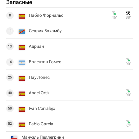
Запасные
Пабло Форнальс
8
46‎’‎
88‎’‎
Седрик Бакамбу
11
Адриан
13
Валентин Гомес
16
90‎’‎
Пау Лопес
25
Angel Ortiz
40
90‎’‎
Ivan Corralejo
50
Pablo Garcia
52
67‎’‎
Мануэль Пеллегрини