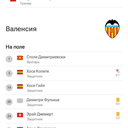
Тренер
Валенсия
На поле
Столе Димитриевски
1
Вратарь
Хосе Копете
3
81‎’‎
Защитник
Хосе Гайя
14
Защитник
Димитри Фулькье
20
85‎’‎
Защитник
Эрай Джемерт
24
50‎’‎
Защитник