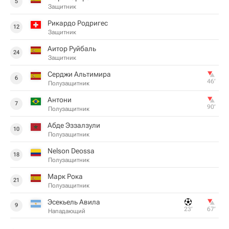
5
Защитник
Рикардо Родригес
12
Защитник
Аитор Руйбаль
24
Защитник
Серджи Альтимира
6
46‎’‎
Полузащитник
Антони
7
90‎’‎
Полузащитник
Абде Эззалзули
10
Полузащитник
Nelson Deossa
18
Полузащитник
Марк Рока
21
Полузащитник
Эсекьель Авила
9
23‎’‎
67‎’‎
Нападающий