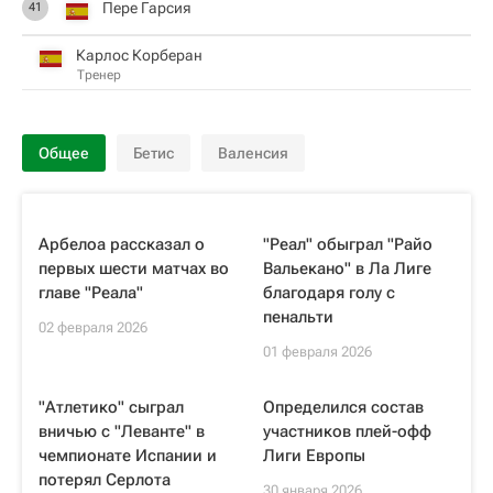
Пере Гарсия
41
Карлос Корберан
Тренер
Общее
Бетис
Валенсия
Арбелоа рассказал о
"Реал" обыграл "Райо
первых шести матчах во
Вальекано" в Ла Лиге
главе "Реала"
благодаря голу с
пенальти
02 февраля 2026
01 февраля 2026
"Атлетико" сыграл
Определился состав
вничью с "Леванте" в
участников плей-офф
чемпионате Испании и
Лиги Европы
потерял Серлота
30 января 2026