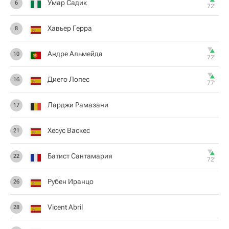
Умар Садик
6
72‎’‎
Хавьер Герра
8
Андре Альмейда
10
72‎’‎
Диего Лопес
16
77‎’‎
Ларджи Рамазани
17
Хесус Васкес
21
Батист Сантамария
22
72‎’‎
Рубен Иранцо
26
Vicent Abril
28