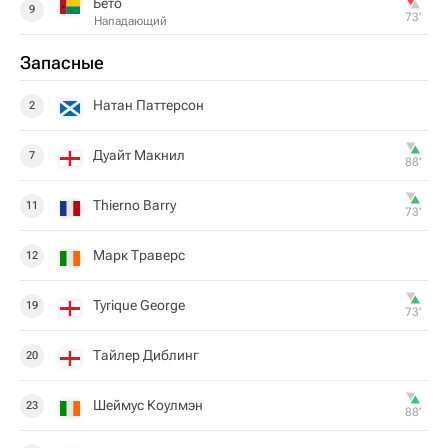
Бето
9
73‎’‎
Нападающий
Запасные
Натан Паттерсон
2
Дуайт Макнил
7
88‎’‎
Thierno Barry
11
73‎’‎
Марк Траверс
12
Tyrique George
19
73‎’‎
Тайлер Диблинг
20
Шеймус Коулмэн
23
88‎’‎