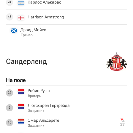
Карлос Алькарас
24
Harrison Armstrong
45
Дэвид Мойес
Тренер
Сандерленд
На поле
Робин Руфс
22
Вратарь
Лютсхарел Гертрейда
6
Защитник
Омар Альдерете
15
23‎’‎
Защитник