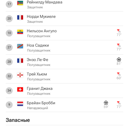
Рейнилду Мандава
17
Защитник
Норди Мукиеле
20
Защитник
Нильсон Ангуло
10
77‎’‎
Полузащитник
Ноа Садики
27
77‎’‎
Полузащитник
Энзо Ле Фе
28
81‎’‎
Полузащитник
Трей Хьюм
32
60‎’‎
Полузащитник
Гранит Джака
34
Полузащитник
Брайан Бробби
9
59‎’‎
77‎’‎
Нападающий
Запасные