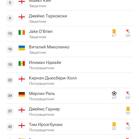
Майкл Кин
5
Защитник
Джеймс Тарковски
6
Защитник
Jake O'Brien
15
47‎’‎
88‎’‎
Защитник
Виталий Миколенко
16
Защитник
Илиман Ндиайе
10
Полузащитник
Кирнан Дьюсбери-Холл
22
Полузащитник
Мерлин Рель
34
43‎’‎
88‎’‎
Полузащитник
Джеймс Гарнер
37
90‎’‎
Полузащитник
Тим Ироэгбунам
42
25‎’‎
73‎’‎
Полузащитник