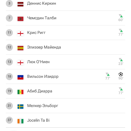
Деннис Киркин
3
Чемсдин Талби
7
60‎’‎
Крис Ригг
11
77‎’‎
Элиэзер Майенда
12
Люк О'Ниен
13
23‎’‎
Вильсон Изидор
18
77‎’‎
90‎’‎
Абиб Диарра
19
77‎’‎
Мелкер Эльборг
31
Jocelin Ta Bi
37