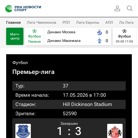
Главное
Лига Чемпионов
РПЛ
Лига Европы
АПЛ
Ла Лига
0
Динамо Москва
Матч-
Футбол
Футбол
центр
0
Динамо Махачкала
Перерыв
09.08 17:00
Футбол
Премьер-лига
Тур:
37
Время начала:
17.05.2026 в 17:00
Стадион:
Hill Dickinson Stadium
Зрители:
52590
Завершен
1
:
3