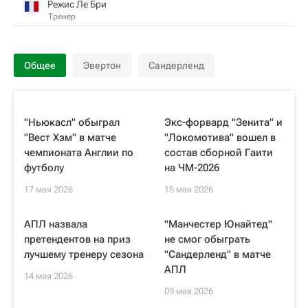
Режис Ле Бри
Тренер
Общее
Эвертон
Сандерленд
"Ньюкасл" обыграл
Экс-форвард "Зенита" и
"Вест Хэм" в матче
"Локомотива" вошел в
чемпионата Англии по
состав сборной Гаити
футболу
на ЧМ-2026
17 мая 2026
15 мая 2026
АПЛ назвала
"Манчестер Юнайтед"
претендентов на приз
не смог обыграть
лучшему тренеру сезона
"Сандерленд" в матче
АПЛ
14 мая 2026
09 мая 2026