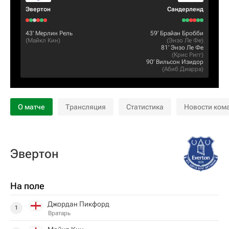
Эвертон
Сандерленд
43‎’‎
Мерлин Рель
59‎’‎
Брайан Бробби
(
Майкл Кин
)
(
Энзо Ле Фе
)
81‎’‎
Энзо Ле Фе
(
Крис Ригг
)
90‎’‎
Вильсон Изидор
(
Абиб Диарра
)
О матче
Трансляция
Статистика
Новости ком
Эвертон
На поле
Джордан Пикфорд
1
Вратарь