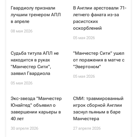
Гвардиолу признали
В Англии арестовали 71-
лучшим тренером АПЛ
летнего фаната из-за
в апреле
расистских
оскорблений
08 мая 2026
05 мая 2026
Судьба титула АПЛ не
"Манчестер Сити" ушел
находится в руках
от поражения в матче с
"Манчестер Сити",
"Эвертоном"
заявил Гвардиола
05 мая 2026
05 мая 2026
Экс-звезда "Манчестер
СМИ: травмированный
Юнайтед" объявил о
игрок сборной Англии
завершении карьеры в
заснул пьяным в баре
40 лет
Манчестера
30 апреля 2026
27 апреля 2026