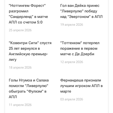
"Ноттингем Форест"
Гол ван Дейка принес
разгромил
"Ливерпулю" победу
"Сандерленд" в матче
над "Эвертоном" в АПЛ
АПЛ со счетом 5:0
19 апреля 2026
25 апреля 2026
"Ковентри Сити" спустя
"Тоттенхэм" потерпел
25 лет вернулся в
поражение в первом
Английскую премьер-
матче с Де Дзерби
лигу
12 апреля 2026
18 апреля 2026
Голы Нгумоа и Салаха
Фернандеша признали
помогли "Ливерпулю"
лучшим игроком АПЛ в
обыграть "Фулхэм" в
марте
АПЛ
03 апреля 2026
11 апреля 2026