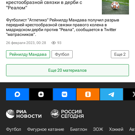
крестообразной связки в дерби с
"Реалом"
Чемпионат Испании по футболу
Сауль Ньигес
Футболист "Атлетико" Рейнилду Мандава получил разрыв
передней крестообразной связки правого колена в
мадридском дерби против "Реала", сообщается в Twitter
"матрасников".
26 февраля 2023, 00:28
93
Рейнилду Мандава
Футбол
Еще
2
Атлетико (Мадрид)
Лилль
Еще 20 материалов
Футбол
Фигурное катание
Биатлон
ЗОЖ
Хоккей
Ав