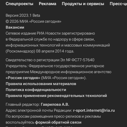
Спецпроекты
Реклама
Продукты и сервисы
Пресс-ц
Версия 2023.1 Beta
© 2026 МИА «Россия сегодня»
Вакансии
Сетевое издание РИА Новости зарегистрировано
в Федеральной службе по надзору в сфере связи,
информационных технологий и массовых коммуникаций
(Роскомнадзор) 08 апреля 2014 года.
Свидетельство о регистрации Эл № ФС77-57640
Учредитель: Федеральное государственное унитарное
предприятие Международное информационное агентство
«Россия сегодня»
(МИА «Россия сегодня»).
Правила использования материалов
Политика конфиденциальности
Правила применения рекомендательных технологий
Главный редактор:
Гаврилова А.В.
Адрес электронной почты Редакции:
r-sport.internet@ria.ru
По вопросам размещения пресс-релизов и рекламы
воспользуйтесь
формой обратной связи