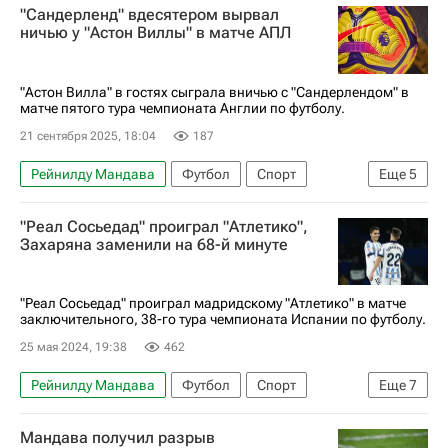
"Сандерленд" вдесятером вырвал
ничью у "Астон Виллы" в матче АПЛ
"Астон Вилла" в гостях сыграла вничью с "Сандерлендом" в
матче пятого тура чемпионата Англии по футболу.
21 сентября 2025, 18:04
187
Рейнилду Мандава
Футбол
Спорт
Еще
5
Мэтти Кэш
Вильсон Изидор
Астон Вилла
"Реал Сосьедад" проиграл "Атлетико",
АПЛ 2026-2027 (Чемпионат Англии по футболу)
Захаряна заменили на 68-й минуте
Сандерленд
"Реал Сосьедад" проиграл мадридскому "Атлетико" в матче
заключительного, 38-го тура чемпионата Испании по футболу.
25 мая 2024, 19:38
462
Рейнилду Мандава
Футбол
Спорт
Еще
7
Испания
Арсен Захарян
Реал Сосьедад
Мандава получил разрыв
Атлетико (Мадрид)
Осасуна