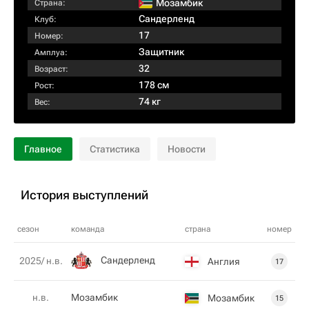
Мозамбик
Страна:
Сандерленд
Клуб:
17
Номер:
Защитник
Амплуа:
32
Возраст:
178 см
Рост:
74 кг
Вес:
Главное
Статистика
Новости
История выступлений
сезон
команда
страна
номер
Сандерленд
2025/ н.в.
Англия
17
н.в.
Мозамбик
Мозамбик
15