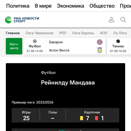
Политика
В мире
Экономика
Общество
Про
Главное
Лига Чемпионов
РПЛ
Лига Европы
АПЛ
Ла Лига
Бавария
Матч-
Футбол
Теннис
центр
Астон Вилла
07.08 15:00
07.08 18:00
Футбол
Рейнилду Мандава
Премьер-лига
2025/2026
Игры
Голы
Карточки
25
–
7
1