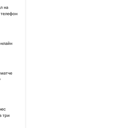
л на
 телефон
онлайн
 матче
у
нес
а три