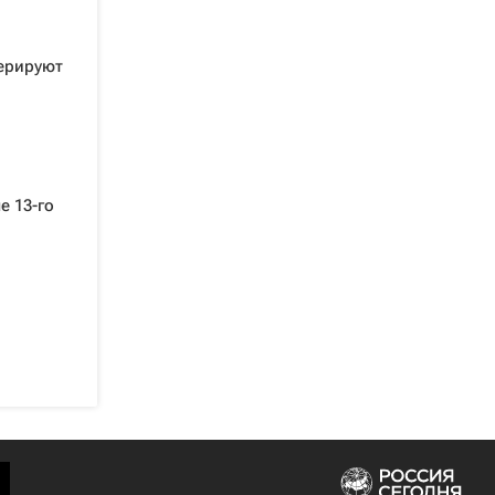
ерируют
е 13-го