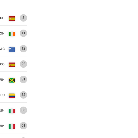
ьо
3
он
11
ас
12
со
22
ли
31
кес
32
ци
35
ли
61