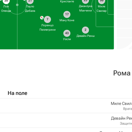
23
20
21
99
Кристанте
Джанлука
Лои
Пауло
Миле
Манчини
Опенда
Дибала
Свилар
17
7
Ману Коне
Лоренцо
Пеллегрини
2
43
Девайн Ренш
Уэсли
Рома
На поле
Миле Свил
Врат
Девайн Ре
Защит