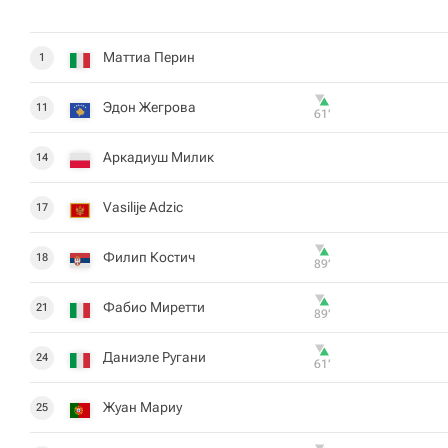
Маттиа Перин
1
Эдон Жегрова
11
61‎’‎
Аркадиуш Милик
14
Vasilije Adzic
17
Филип Костич
18
89‎’‎
Фабио Миретти
21
89‎’‎
Даниэле Ругани
24
61‎’‎
Жуан Мариу
25