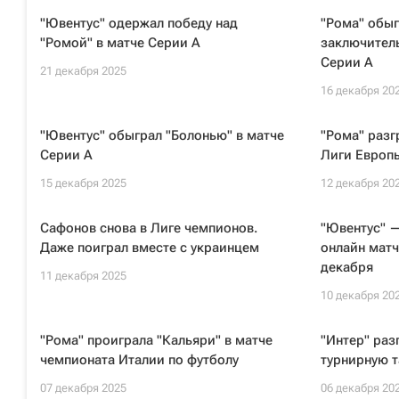
"Ювентус" одержал победу над
"Рома" обыг
"Ромой" в матче Серии А
заключитель
Серии А
21 декабря 2025
16 декабря 20
"Ювентус" обыграл "Болонью" в матче
"Рома" разг
Серии А
Лиги Европ
15 декабря 2025
12 декабря 20
Сафонов снова в Лиге чемпионов.
"Ювентус" —
Даже поиграл вместе с украинцем
онлайн матч
декабря
11 декабря 2025
10 декабря 20
"Рома" проиграла "Кальяри" в матче
"Интер" раз
чемпионата Италии по футболу
турнирную 
07 декабря 2025
06 декабря 20