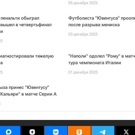
05 декабря 2025
 пенальти обыграл
Футболиста "Ювентуса" прооп
 вышел в четвертьфинал
после разрыва мениска
ии
03 декабря 2025
25
диагностировали тяжелую
"Наполи" одолел "Рому" в матч
ра
тура чемпионата Италии
25
01 декабря 2025
ыза принес "Ювентусу"
"Кальяри" в матче Серии А
5