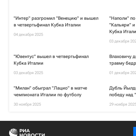
"Интер" разгромил "Венецию" и вышел
"Наполи" по
в четвертьфинал Кубка Италии
"Кальяри" и
Кубка Итал
04 декабря 2025
03 декабря 20
"Ювентус" вышел в четвертьфинал
Влаховичу 
Кубка Италии
травму бед
03 декабря 2025
01 декабря 20
"Милан" обыграл "Лацио" в матче
Дубль Йылд
чемпионата Италии по футболу
победу над 
30 ноября 2025
29 ноября 202