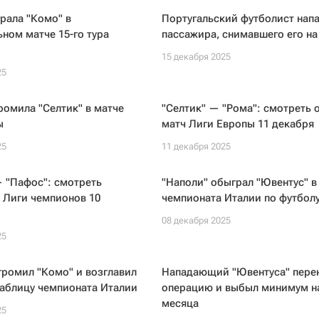
рала "Комо" в
Португальский футболист напа
ном матче 15-го тура
пассажира, снимавшего его на
15 декабря 2025
25
ромила "Селтик" в матче
"Селтик" — "Рома": смотреть 
ы
матч Лиги Европы 11 декабря
25
11 декабря 2025
 "Пафос": смотреть
"Наполи" обыграл "Ювентус" в
 Лиги чемпионов 10
чемпионата Италии по футбол
08 декабря 2025
25
громил "Комо" и возглавил
Нападающий "Ювентуса" пере
таблицу чемпионата Италии
операцию и выбыл минимум н
месяца
25