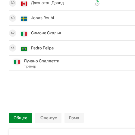
Джонатан Дэвид
30
82‎’‎
Jonas Rouhi
40
Симоне Скалья
42
Pedro Felipe
44
Лучано Спаллетти
Тренер
Общее
Ювентус
Рома