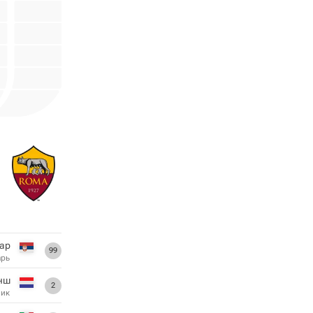
ар
99
арь
нш
2
ник