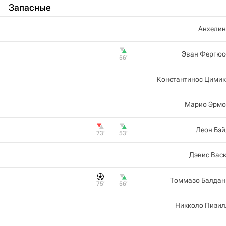
Запасные
Анхелин
Эван Фергюс
56‎’‎
Константинос Цимик
Марио Эрмо
Леон Бэй
73‎’‎
53‎’‎
Дэвис Вас
Томмазо Балдан
75‎’‎
56‎’‎
Никколо Пизил