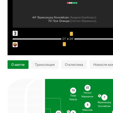
44‎’‎
Франсишку Консейсан
(
Андреа Камбиасо
)
70‎’‎
Лои Опенда
(
Уэстон Маккенни
)
21‎’‎
24‎’‎
О матче
Трансляция
Статистика
Новости ко
22
15
Уэстон
Пьер
Маккенни
7
Калулу
Франсишку
5
Консейсан
Мануэль