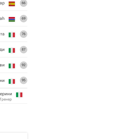
гар
66
ah
69
rra
76
ди
87
ви
92
ни
95
перини
Тренер