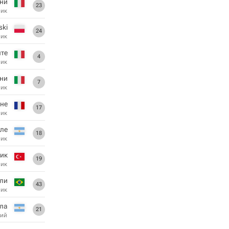
ни
23
ник
ski
24
ник
нте
4
ник
ни
7
ник
не
17
ник
уле
18
ник
лик
19
ник
ли
43
ник
ла
21
ий