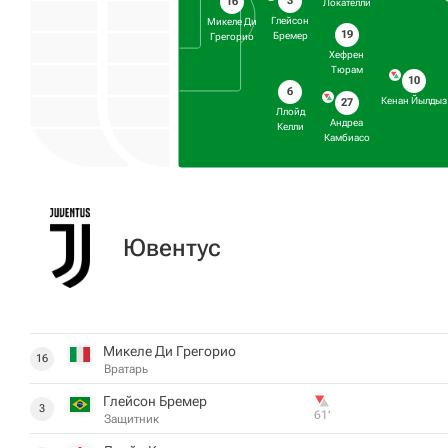
3
16
Локателли
Глейсон
Микеле Ди
19
Бремер
Грегорио
Хефрен
Тюрам
10
6
Кенан Йылдыз
27
Ллойд
Андреа
Келли
Камбиасо
Ювентус
Микеле Ди Грегорио
16
Вратарь
Глейсон Бремер
3
61‎’‎
Защитник