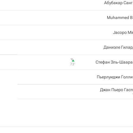
Абубакар Сан
Muhammed B
Jacopo Mi
Даниэле Гилар
Стефан Эль-Шаара
73‎’‎
Пьерлуиджи Голли
Джан Пьеро Гас