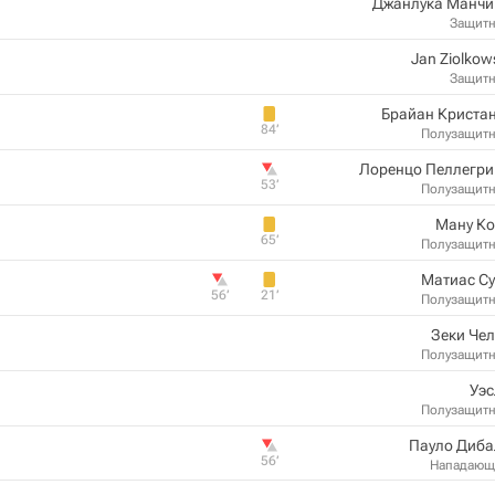
Джанлука Манчи
Защит
Jan Ziolkow
Защит
Брайан Криста
84‎’‎
Полузащит
Лоренцо Пеллегри
53‎’‎
Полузащит
Ману Ко
65‎’‎
Полузащит
Матиас С
56‎’‎
21‎’‎
Полузащит
Зеки Че
Полузащит
Уэс
Полузащит
Пауло Диба
56‎’‎
Нападающ