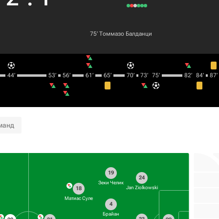
75‎’‎
Томмазо Балданци
44‎’‎
53‎’‎
56‎’‎
61‎’‎
65‎’‎
70‎’‎
73‎’‎
75‎’‎
82‎’‎
84‎’‎
87‎’‎
манд
19
24
Зеки Челик
Jan Ziolkowski
18
Матиас Суле
4
Брайан