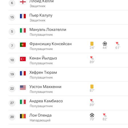
Ллойд Келли
6
Защитник
Пьер Калулу
15
Защитник
Мануэль Локателли
5
Полузащитник
Франсишку Консейсан
7
24‎’‎
44‎’‎
61‎’‎
Полузащитник
Кенан Йылдыз
10
89‎’‎
Полузащитник
Хефрен Тюрам
19
Полузащитник
Уэстон Маккенни
22
87‎’‎
Полузащитник
Андреа Камбиасо
27
89‎’‎
Полузащитник
Лои Опенда
20
70‎’‎
82‎’‎
Нападающий