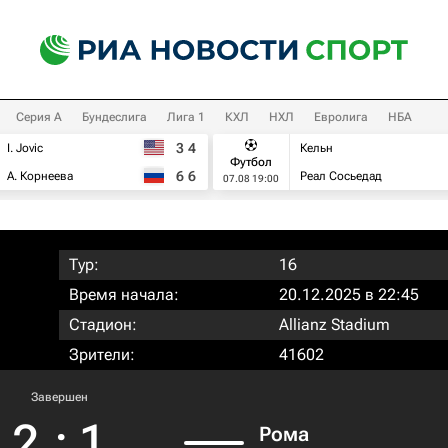
Серия А
Бундеслига
Лига 1
КХЛ
НХЛ
Евролига
НБА
3
4
I. Jovic
Кельн
Футбол
6
6
А. Корнеева
Реал Сосьедад
07.08 19:00
Тур:
16
Время начала:
20.12.2025 в 22:45
Стадион:
Allianz Stadium
Зрители:
41602
Завершен
2
:
1
Рома