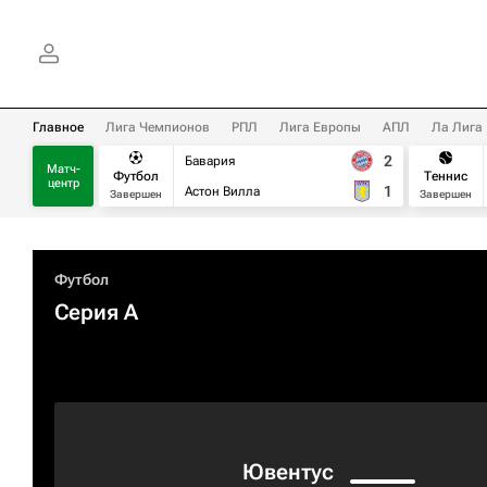
Главное
Лига Чемпионов
РПЛ
Лига Европы
АПЛ
Ла Лига
2
Бавария
Матч-
Футбол
Теннис
центр
1
Астон Вилла
Завершен
Завершен
Футбол
Серия А
Ювентус