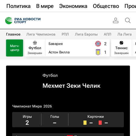
Политика
В мире
Экономика
Общество
Про
Главное
Лига Чемпионов
РПЛ
Лига Европы
АПЛ
Ла Лига
2
Бавария
Матч-
Футбол
Теннис
центр
1
Астон Вилла
Завершен
Завершен
Футбол
Мехмет Зеки Челик
Чемпионат Мира
2026
Игры
Голы
Карточки
2
–
–
–