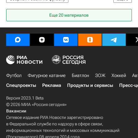
Сборная Турции по футболу
Сербия
Еще 20 материалов
Лига наций УЕФА. Лига B
Футбол
Фигурное катание
Биатлон
ЗОЖ
Хоккей
Ав
Спецпроекты
Реклама
Продукты и сервисы
Пресс-ц
Версия 2023.1 Beta
© 2026 МИА «Россия сегодня»
Вакансии
Сетевое издание РИА Новости зарегистрировано
в Федеральной службе по надзору в сфере связи,
информационных технологий и массовых коммуникаций
(Роскомнадзор) 08 апреля 2014 года.