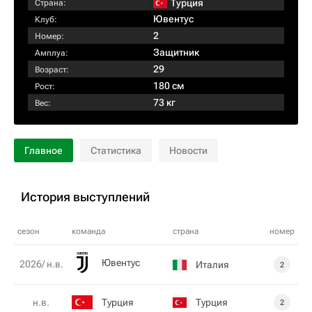
Турция
Страна:
Ювентус
Клуб:
2
Номер:
Защитник
Амплуа:
29
Возраст:
180 см
Рост:
73 кг
Вес:
Главное
Статистика
Новости
История выступлений
сезон
команда
страна
номер
Ювентус
2026/ н.в.
Италия
2
Турция
Турция
н.в.
2