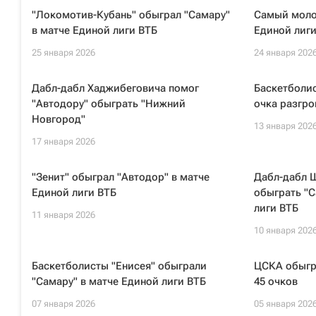
"Локомотив-Кубань" обыграл "Самару"
Самый моло
в матче Единой лиги ВТБ
Единой лиги
25 января 2026
24 января 202
Дабл-дабл Хаджибеговича помог
Баскетболис
"Автодору" обыграть "Нижний
очка разгро
Новгород"
13 января 202
17 января 2026
"Зенит" обыграл "Автодор" в матче
Дабл-дабл 
Единой лиги ВТБ
обыграть "С
лиги ВТБ
11 января 2026
10 января 202
Баскетболисты "Енисея" обыграли
ЦСКА обыгра
"Самару" в матче Единой лиги ВТБ
45 очков
07 января 2026
05 января 202