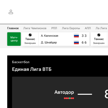
Главное
Лига Чемпионов
РПЛ
Лига Европы
АПЛ
Ла Лига
3
3
А. Калинская
Матч-
Теннис
Теннис
центр
6
6
Д. Шнайдер
Завершен
Завершен
Баскетбол
Единая Лига ВТБ
Автодор