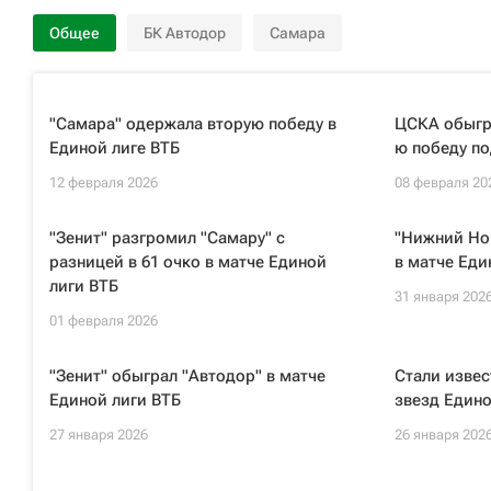
Общее
БК Автодор
Самара
"Самара" одержала вторую победу в
ЦСКА обыгра
Единой лиге ВТБ
ю победу по
12 февраля 2026
08 февраля 20
"Зенит" разгромил "Самару" с
"Нижний Но
разницей в 61 очко в матче Единой
в матче Еди
лиги ВТБ
31 января 202
01 февраля 2026
"Зенит" обыграл "Автодор" в матче
Стали изве
Единой лиги ВТБ
звезд Едино
27 января 2026
26 января 202