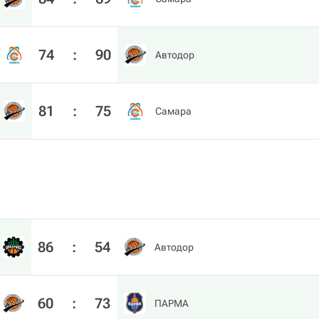
74
:
90
Автодор
81
:
75
Самара
86
:
54
Автодор
60
:
73
ПАРМА