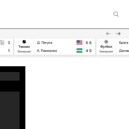
3
6
6
Д. Пегула
Брага
Теннис
Футбол
1
4
0
К. Рахимова
Дина
Завершен
Завершен