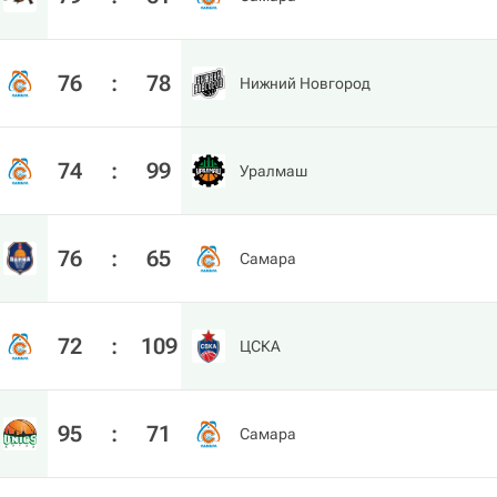
76
:
78
Нижний Новгород
74
:
99
Уралмаш
76
:
65
Самара
72
:
109
ЦСКА
95
:
71
Самара