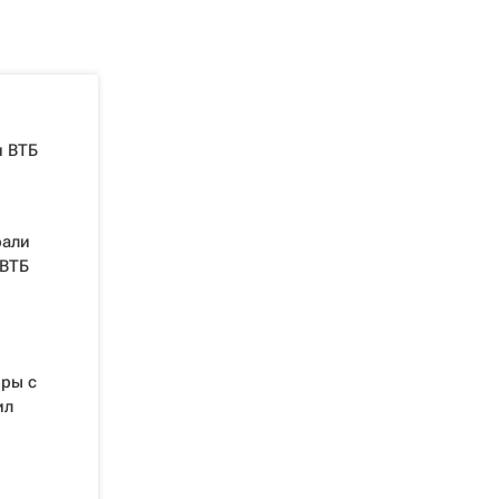
и ВТБ
рали
 ВТБ
оры с
ил