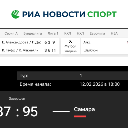
Серия А
Бундеслига
Лига 1
КХЛ
НХЛ
Евролига
НБА
6
3
9
Е. Александрова
Г. Дабровски
Аякс
Футбол
3
6
11
К. Гауфф
К. Макнейли
Шелбурн
Завершен
Тур:
1
Время начала:
12.02.2026 в 18:00
Завершен
87
:
95
Самара