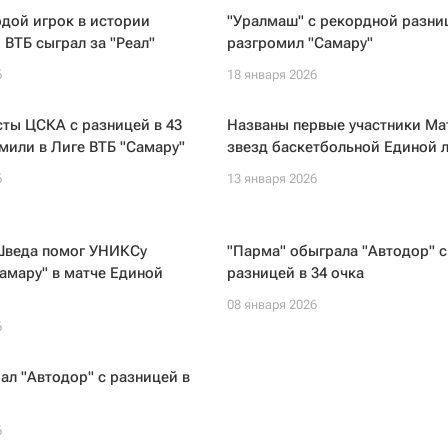
дой игрок в истории
"Уралмаш" с рекордной разни
 ВТБ сыграл за "Реал"
разгромил "Самару"
6
18 января 2026
ты ЦСКА с разницей в 43
Названы первые участники Ма
мили в Лиге ВТБ "Самару"
звезд баскетбольной Единой 
6
13 января 2026
Шведа помог УНИКСу
"Парма" обыграла "Автодор" с
амару" в матче Единой
разницей в 34 очка
08 января 2026
6
л "Автодор" с разницей в
6