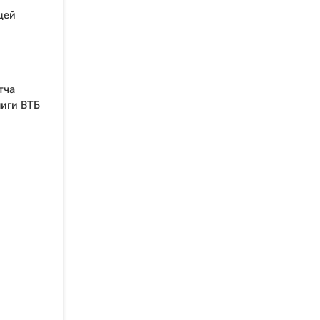
цей
тча
лиги ВТБ