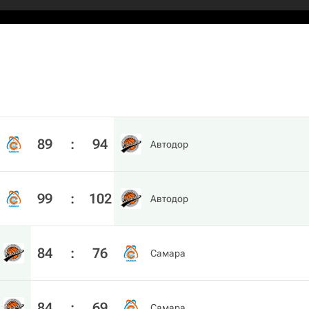
89
:
94
Автодор
99
:
102
Автодор
84
:
76
Самара
84
:
69
Самара