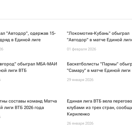
л "Автодор", одержав 15-
"Локомотив-Кубань" обыграл
дряд в Единой лиге
"Автодор" в матче Единой лиг
26
01 февраля 2026
вгород" обыграл МБА-МАИ
Баскетболисты "Пармы" обыг
ной лиги ВТБ
"Самару" в матче Единой лиги
6
29 января 2026
стны составы команд Матча
Единая лига ВТБ вела перегов
й лиги ВТБ 2026 года
клубами из трех стран, сообщ
Кириленко
6
26 января 2026