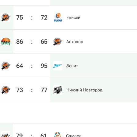
75
:
72
Енисей
86
:
65
Автодор
64
:
95
Зенит
73
:
77
Нижний Новгород
79
:
61
Самара