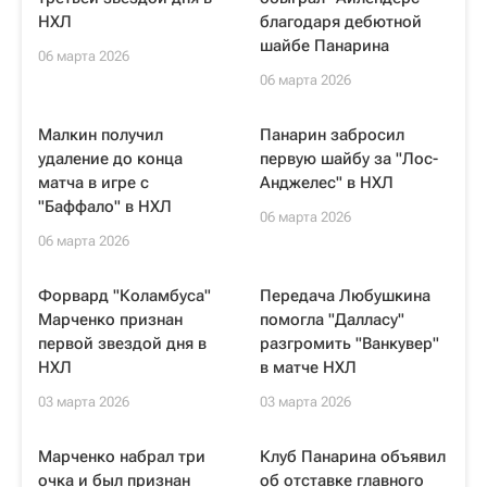
НХЛ
благодаря дебютной
шайбе Панарина
06 марта 2026
06 марта 2026
Малкин получил
Панарин забросил
удаление до конца
первую шайбу за "Лос-
матча в игре с
Анджелес" в НХЛ
"Баффало" в НХЛ
06 марта 2026
06 марта 2026
Форвард "Коламбуса"
Передача Любушкина
Марченко признан
помогла "Далласу"
первой звездой дня в
разгромить "Ванкувер"
НХЛ
в матче НХЛ
03 марта 2026
03 марта 2026
Марченко набрал три
Клуб Панарина объявил
очка и был признан
об отставке главного