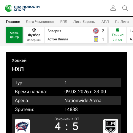
Главное
Лига Чемпионов
РПЛ
Лига Европы
АПЛ
Ла Лига
2
Бавария
I.
Матч-
Футбол
Теннис
центр
1
Астон Вилла
А
Завершен
2-й сет
Хоккей
НХЛ
Тур:
1
Время начала:
09.03.2026 в 23:00
Арена:
Nationwide Arena
Зрители:
14838
Закончен в OT
4
:
5