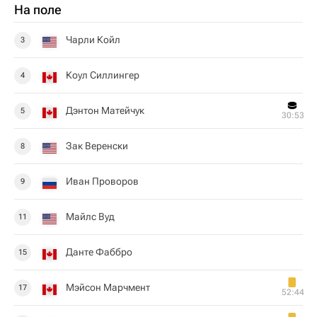
На поле
Чарли Койл
3
Коул Силлингер
4
Дэнтон Матейчук
5
30:53
Зак Веренски
8
Иван Проворов
9
Майлс Вуд
11
Данте Фаббро
15
Мэйсон Марчмент
17
52:44