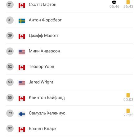
Скотт Лафтон
21
06:46
56:43
Антон Форсберг
31
Джефф Мэлотт
39
Мики Андерсон
44
Тейлор Уорд
52
Jared Wright
53
Квинтон Байфилд
55
00:03
Самуэль Хелениус
79
27:35
Брандт Кларк
92