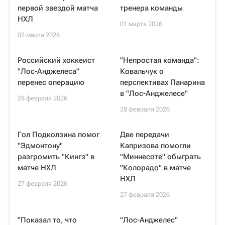
первой звездой матча
тренера команды
НХЛ
01 марта 2026
03 марта 2026
Российский хоккеист
"Непростая команда":
"Лос-Анджелеса"
Ковальчук о
перенес операцию
перспективах Панарина
в "Лос-Анджелесе"
28 февраля 2026
28 февраля 2026
Гол Подколзина помог
Две передачи
"Эдмонтону"
Капризова помогли
разгромить "Кингз" в
"Миннесоте" обыграть
матче НХЛ
"Колорадо" в матче
НХЛ
27 февраля 2026
27 февраля 2026
"Показал то, что
"Лос-Анджелес"