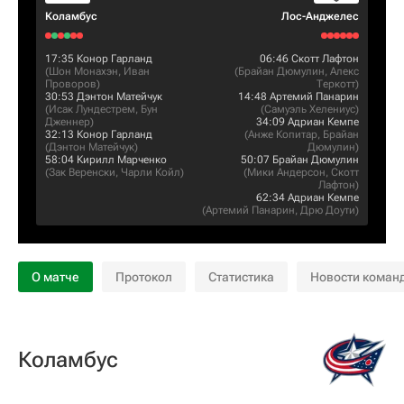
Коламбус
Лос-Анджелес
17:35
Конор Гарланд
06:46
Скотт Лафтон
(
Шон Монахэн
,
Иван
(
Брайан Дюмулин
,
Алекс
Проворов
)
Теркотт
)
30:53
Дэнтон Матейчук
14:48
Артемий Панарин
(
Исак Лундестрем
,
Бун
(
Самуэль Хелениус
)
Дженнер
)
34:09
Адриан Кемпе
32:13
Конор Гарланд
(
Анже Копитар
,
Брайан
(
Дэнтон Матейчук
)
Дюмулин
)
58:04
Кирилл Марченко
50:07
Брайан Дюмулин
(
Зак Веренски
,
Чарли Койл
)
(
Мики Андерсон
,
Скотт
Лафтон
)
62:34
Адриан Кемпе
(
Артемий Панарин
,
Дрю Доути
)
О матче
Протокол
Статистика
Новости коман
Коламбус