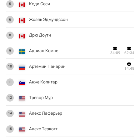
Коди Сеси
5
Жоэль Эдмундссон
6
Дрю Доути
8
Адриан Кемпе
9
34:09
62:34
Артемий Панарин
10
14:48
Анже Копитар
11
Тревор Мур
12
Алекс Лаферьер
14
Алекс Теркотт
15