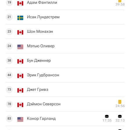
Адам Фантилли
19
39:58
Исак Лундестрем
21
Шон Монахэн
23
Мэтью Оливер
24
Бун Дженнер
38
Эрик Гудбрансон
44
Джет Гривз
73
Дэймон Северсон
78
24:56
Конор Гарланд
83
17:35
32:13