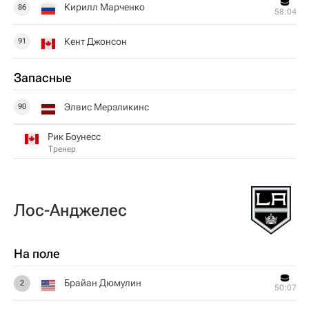
Кирилл Марченко
86
58:04
Кент Джонсон
91
Запасные
Элвис Мерзликинс
90
Рик Боунесс
Тренер
Лос-Анджелес
На поле
Брайан Дюмулин
2
50:07