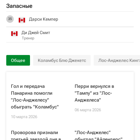
Запасные
Дарси Кемпер
35
Ди Джей Смит
Тренер
Общее
Коламбус Блю Джекетс
Лос-Анджелес Кинг
Гол и передача
Перри вернулся в
Панарина помогли
"Тампу" из "Лос-
"Лос-Анджелесу"
Анджелеса"
обыграть "Коламбус"
06 марта 2026
10 марта 2026
Проворова признали
"Лос-Анджелес"
третьей звездой дня в
обыграл "Айлендерс"