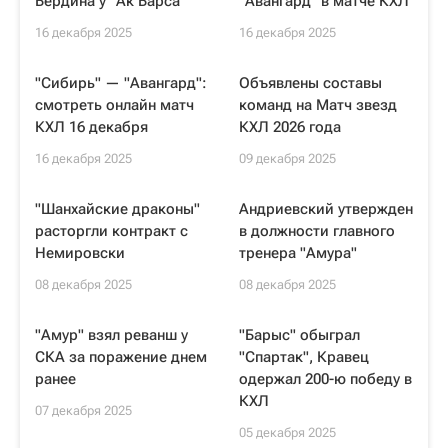
Бердина у "Ак Барса"
"Авангард" в матче КХЛ
16 декабря 2025
16 декабря 2025
"Сибирь" — "Авангард":
Объявлены составы
смотреть онлайн матч
команд на Матч звезд
КХЛ 16 декабря
КХЛ 2026 года
16 декабря 2025
09 декабря 2025
"Шанхайские драконы"
Андриевский утвержден
расторгли контракт с
в должности главного
Немировски
тренера "Амура"
08 декабря 2025
08 декабря 2025
"Амур" взял реванш у
"Барыс" обыграл
СКА за поражение днем
"Спартак", Кравец
ранее
одержал 200-ю победу в
КХЛ
07 декабря 2025
05 декабря 2025