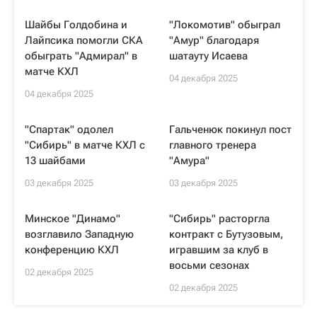
Шайбы Голдобина и
"Локомотив" обыграл
Лайпсика помогли СКА
"Амур" благодаря
обыграть "Адмирал" в
шатауту Исаева
матче КХЛ
04 декабря 2025
04 декабря 2025
"Спартак" одолел
Гальченюк покинул пост
"Сибирь" в матче КХЛ с
главного тренера
13 шайбами
"Амура"
03 декабря 2025
03 декабря 2025
Минское "Динамо"
"Сибирь" расторгла
возглавило Западную
контракт с Бутузовым,
конференцию КХЛ
игравшим за клуб в
восьми сезонах
02 декабря 2025
02 декабря 2025