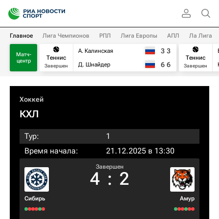
Главное
Лига Чемпионов
РПЛ
Лига Европы
АПЛ
Ла Лига
3
3
А. Калинская
Матч-
Теннис
Теннис
центр
6
6
Д. Шнайдер
Завершен
Завершен
Хоккей
КХЛ
Тур:
1
Время начала:
21.12.2025 в 13:30
Завершен
4
:
2
Сибирь
Амур