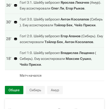
Гол! 3:1. Шайбу забросил
Ярослав Лихачев
(
Амур
).
36‎’‎
Ему ассистировали
Олег Ли
,
Егор Рыков
.
Гол! 3:0. Шайбу забросил
Антон Косолапов
(
Сибирь
30‎’‎
). Ему ассистировали
Тэйлор Бек
,
Чейз Приски
.
Гол! 2:0. Шайбу забросил
Егор Аланов
(
Сибирь
). Ему
28‎’‎
ассистировали
Тэйлор Бек
,
Антон Косолапов
.
Гол! 1:0. Шайбу забросил
Владислав Лещенко
(
18‎’‎
Сибирь
). Ему ассистировали
Максим Сушко
,
Чейз Приски
.
Матч начался
Общее
Сибирь
Амур