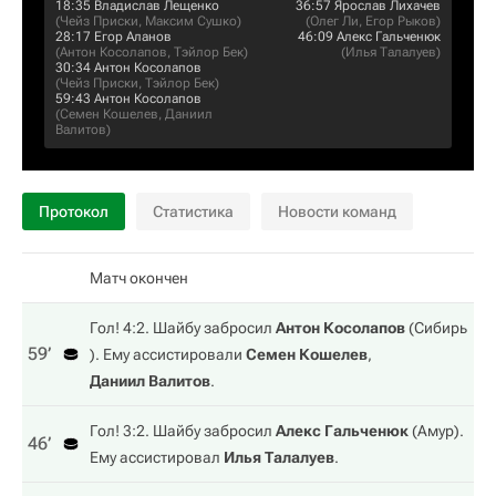
18:35
Владислав Лещенко
36:57
Ярослав Лихачев
(
Чейз Приски
,
Максим Сушко
)
(
Олег Ли
,
Егор Рыков
)
28:17
Егор Аланов
46:09
Алекс Гальченюк
(
Антон Косолапов
,
Тэйлор Бек
)
(
Илья Талалуев
)
30:34
Антон Косолапов
(
Чейз Приски
,
Тэйлор Бек
)
59:43
Антон Косолапов
(
Семен Кошелев
,
Даниил
Валитов
)
Протокол
Статистика
Новости команд
Матч окончен
Гол! 4:2. Шайбу забросил
Антон Косолапов
(
Сибирь
59‎’‎
). Ему ассистировали
Семен Кошелев
,
Даниил Валитов
.
Гол! 3:2. Шайбу забросил
Алекс Гальченюк
(
Амур
).
46‎’‎
Ему ассистировал
Илья Талалуев
.