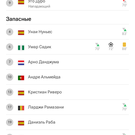
Уго Дуро
9
70‎’‎
Нападающий
Запасные
Унаи Нуньес
4
83‎’‎
Умар Садик
6
70‎’‎
72‎’‎
88‎’‎
Арно Данджума
7
Андре Альмейда
10
Кристиан Риверо
13
Ларджи Рамазани
17
70‎’‎
Даниэль Раба
19