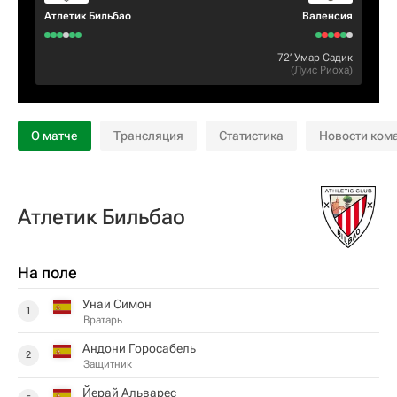
Атлетик Бильбао
Валенсия
72‎’‎
Умар Садик
(
Луис Риоха
)
О матче
Трансляция
Статистика
Новости ком
Атлетик Бильбао
На поле
Унаи Симон
1
Вратарь
Андони Горосабель
2
Защитник
Йерай Альварес