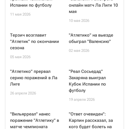
Испании по футболу
онлайн матч Ла Лиги 10
мая
11 мая 2026
10 мая 2026
Терзич возглавит
"Атлетико" на выезде
"Атлетик" по окончании
обыграл "Валенсию"
сезона
02 мая 2026
05 мая 2026
"Атлетико" прервал
"Реал Сосьедад"
серию поражений в Ла
Захаряна выиграл
Лиге
Кубок Испании по
футболу
26 апреля 2026
19 апреля 2026
"Вильярреал" нанес
"Ответ очевиден":
поражение "Атлетику" в
Карпин рассказал, за
матче чемпионата
кого будет болеть на