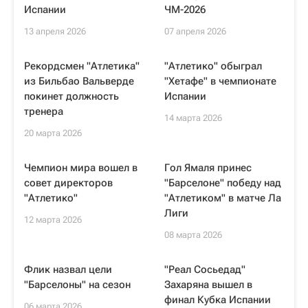
Испании
ЧМ-2026
13 апреля 2026
07 апреля 2026
Рекордсмен "Атлетика"
"Атлетико" обыграл
из Бильбао Вальверде
"Хетафе" в чемпионате
покинет должность
Испании
тренера
14 марта 2026
20 марта 2026
Чемпион мира вошел в
Гол Ямаля принес
совет директоров
"Барселоне" победу над
"Атлетико"
"Атлетиком" в матче Ла
Лиги
12 марта 2026
08 марта 2026
Флик назвал цели
"Реал Сосьедад"
"Барселоны" на сезон
Захаряна вышел в
финал Кубка Испании
06 марта 2026