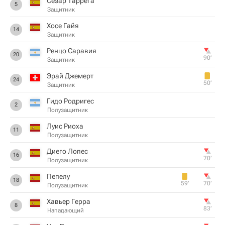
Сезар Таррега
5
Защитник
Хосе Гайя
14
Защитник
Ренцо Саравия
20
90‎’‎
Защитник
Эрай Джемерт
24
50‎’‎
Защитник
Гидо Родригес
2
Полузащитник
Луис Риоха
11
Полузащитник
Диего Лопес
16
70‎’‎
Полузащитник
Пепелу
18
59‎’‎
70‎’‎
Полузащитник
Хавьер Герра
8
83‎’‎
Нападающий