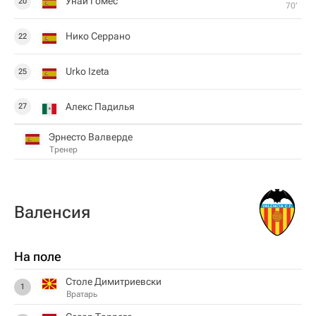
Унаи Гомес
20
70‎’‎
Нико Серрано
22
Urko Izeta
25
Алекс Падилья
27
Эрнесто Валверде
Тренер
Валенсия
На поле
Столе Димитриевски
1
Вратарь