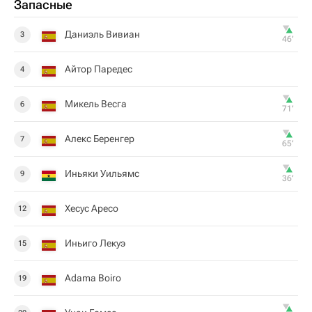
Запасные
Даниэль Вивиан
3
46‎’‎
Айтор Паредес
4
Микель Весга
6
71‎’‎
Алекс Беренгер
7
65‎’‎
Иньяки Уильямс
9
36‎’‎
Хесус Аресо
12
Иньиго Лекуэ
15
Adama Boiro
19