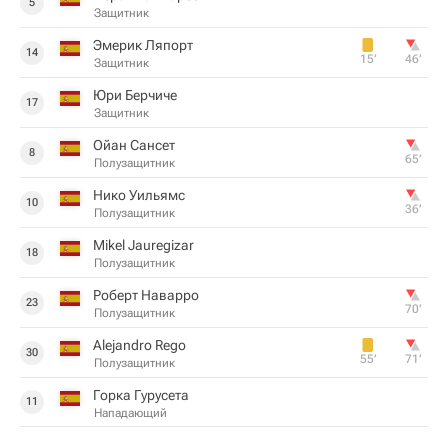
5
Защитник
Эмерик Ляпорт
14
15‎’‎
46‎’‎
Защитник
Юри Берчиче
17
Защитник
Ойан Сансет
8
65‎’‎
Полузащитник
Нико Уильямс
10
36‎’‎
Полузащитник
Mikel Jauregizar
18
Полузащитник
Роберт Наварро
23
70‎’‎
Полузащитник
Alejandro Rego
30
55‎’‎
71‎’‎
Полузащитник
Горка Гурусета
11
Нападающий