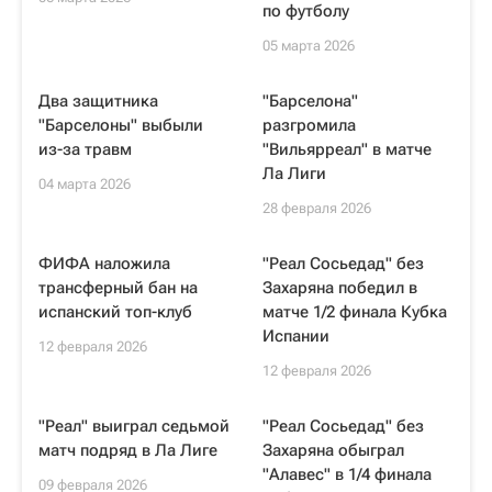
по футболу
05 марта 2026
Два защитника
"Барселона"
"Барселоны" выбыли
разгромила
из-за травм
"Вильярреал" в матче
Ла Лиги
04 марта 2026
28 февраля 2026
ФИФА наложила
"Реал Сосьедад" без
трансферный бан на
Захаряна победил в
испанский топ-клуб
матче 1/2 финала Кубка
Испании
12 февраля 2026
12 февраля 2026
"Реал" выиграл седьмой
"Реал Сосьедад" без
матч подряд в Ла Лиге
Захаряна обыграл
"Алавес" в 1/4 финала
09 февраля 2026