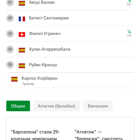
Хесус Васкес
21
90‎’‎
Батист Сантамария
22
Филип Угринич
23
70‎’‎
Хулен Агирресабала
25
Рубен Иранцо
26
Карлос Корберан
Тренер
Общее
Атлетик (Бильбао)
Валенсия
"Барселона" стала 29-
"Атлетик" —
кратным чемпионом
"Валенсия": смотреть