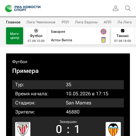
Главное
Лига Чемпионов
РПЛ
Лига Европы
АПЛ
Ла Лига
Бавария
Матч-
Футбол
Теннис
центр
Астон Вилла
07.08 15:00
07.08 18:00
Футбол
Примера
Тур:
35
Время начала:
10.05.2026 в 17:15
Стадион:
San Mames
Зрители:
46880
Завершен
0
:
1