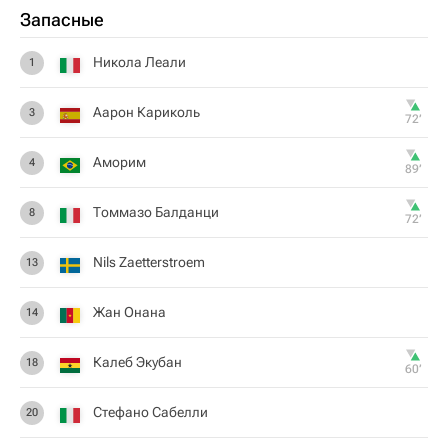
Запасные
Никола Леали
1
Аарон Кариколь
3
72‎’‎
Аморим
4
89‎’‎
Томмазо Балданци
8
72‎’‎
Nils Zaetterstroem
13
Жан Онана
14
Калеб Экубан
18
60‎’‎
Стефано Сабелли
20