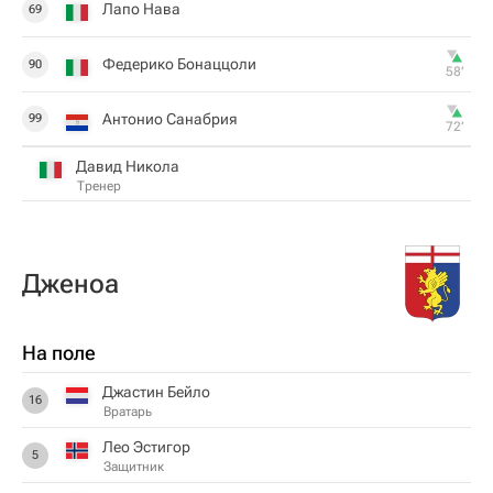
Лапо Нава
69
Федерико Бонаццоли
90
58‎’‎
Антонио Санабрия
99
72‎’‎
Давид Никола
Тренер
Дженоа
На поле
Джастин Бейло
16
Вратарь
Лео Эстигор
5
Защитник