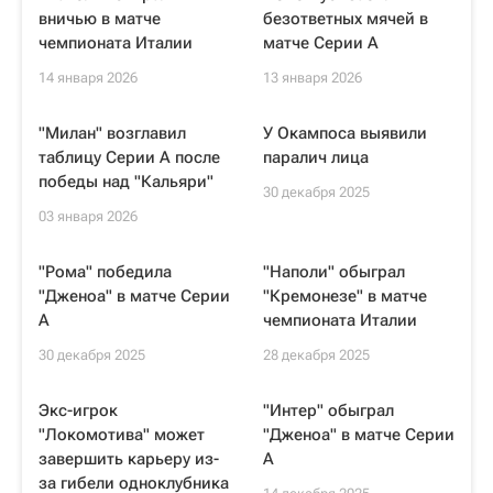
вничью в матче
безответных мячей в
чемпионата Италии
матче Серии А
14 января 2026
13 января 2026
"Милан" возглавил
У Окампоса выявили
таблицу Серии А после
паралич лица
победы над "Кальяри"
30 декабря 2025
03 января 2026
"Рома" победила
"Наполи" обыграл
"Дженоа" в матче Серии
"Кремонезе" в матче
А
чемпионата Италии
30 декабря 2025
28 декабря 2025
Экс-игрок
"Интер" обыграл
"Локомотива" может
"Дженоа" в матче Серии
завершить карьеру из-
А
за гибели одноклубника