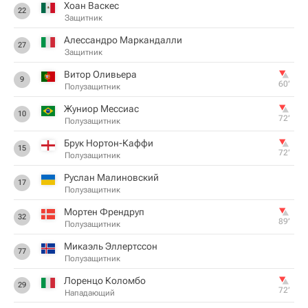
Хоан Васкес
22
Защитник
Алессандро Маркандалли
27
Защитник
Витор Оливьера
9
60‎’‎
Полузащитник
Жуниор Мессиас
10
72‎’‎
Полузащитник
Брук Нортон-Каффи
15
72‎’‎
Полузащитник
Руслан Малиновский
17
Полузащитник
Мортен Френдруп
32
89‎’‎
Полузащитник
Микаэль Эллертссон
77
Полузащитник
Лоренцо Коломбо
29
72‎’‎
Нападающий