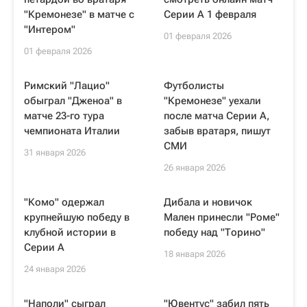
"Кремонезе" в матче с
Серии А 1 февраля
"Интером"
01 февраля 2026
01 февраля 2026
Римский "Лацио"
Футболисты
обыграл "Дженоа" в
"Кремонезе" уехали
матче 23-го тура
после матча Серии А,
чемпионата Италии
забыв вратаря, пишут
СМИ
31 января 2026
26 января 2026
"Комо" одержал
Дибала и новичок
крупнейшую победу в
Мален принесли "Роме"
клубной истории в
победу над "Торино"
Серии A
18 января 2026
24 января 2026
"Наполи" сыграл
"Ювентус" забил пять