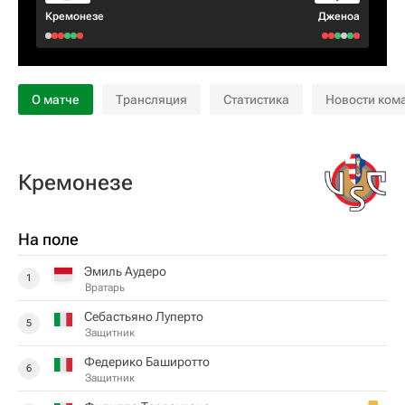
Кремонезе
Дженоа
О матче
Трансляция
Статистика
Новости ком
Кремонезе
На поле
Эмиль Аудеро
1
Вратарь
Себастьяно Луперто
5
Защитник
Федерико Баширотто
6
Защитник