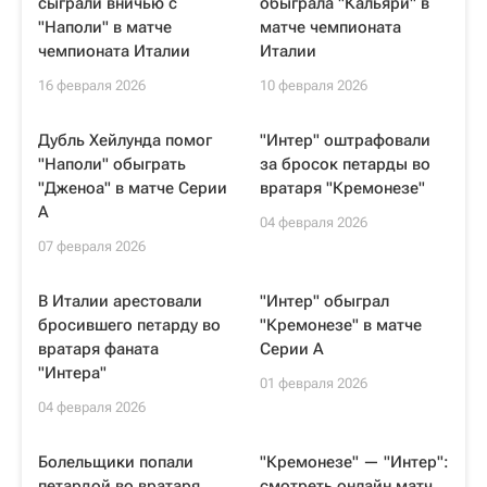
сыграли вничью с
обыграла "Кальяри" в
"Наполи" в матче
матче чемпионата
чемпионата Италии
Италии
16 февраля 2026
10 февраля 2026
Дубль Хейлунда помог
"Интер" оштрафовали
"Наполи" обыграть
за бросок петарды во
"Дженоа" в матче Серии
вратаря "Кремонезе"
А
04 февраля 2026
07 февраля 2026
В Италии арестовали
"Интер" обыграл
бросившего петарду во
"Кремонезе" в матче
вратаря фаната
Серии А
"Интера"
01 февраля 2026
04 февраля 2026
Болельщики попали
"Кремонезе" — "Интер":
петардой во вратаря
смотреть онлайн матч