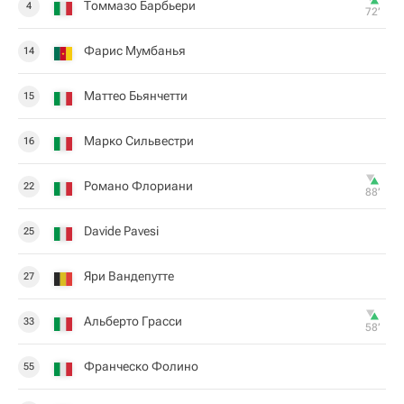
Томмазо Барбьери
4
72‎’‎
Фарис Мумбанья
14
Маттео Бьянчетти
15
Марко Сильвестри
16
Романо Флориани
22
88‎’‎
Davide Pavesi
25
Яри ​​Вандепутте
27
Альберто Грасси
33
58‎’‎
Франческо Фолино
55