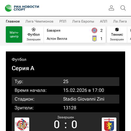
Главное
Лига Чемпионов
РПЛ
Лига Европы
АПЛ
Ла Лига
2
Бавария
Матч-
Футбол
Теннис
центр
1
Астон Вилла
Завершен
Завершен
Футбол
Серия А
Тур:
25
Время начала:
15.02.2026 в 17:00
Стадион:
Stadio Giovanni Zini
Зрители:
13128
Завершен
0
:
0