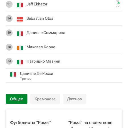
Jeff Ekhator
21
72‎’‎
Sebastian Otoa
34
Даниэле Соммарива
39
Максвел Корне
70
Патрицио Мазини
73
Даниеле Де Росси
Тренер
Общее
Кремонезе
Дженоа
Футболисты "Ромы"
"Рома" на своем поле