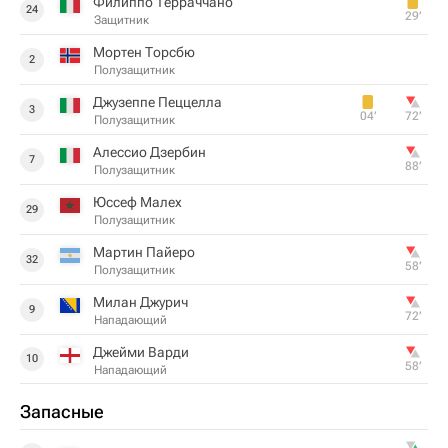
Филиппо Терраччано
24
29‎’‎
Защитник
Мортен Торсбю
2
Полузащитник
Джузеппе Пеццелла
3
04‎’‎
72‎’‎
Полузащитник
Алессио Дзербин
7
88‎’‎
Полузащитник
Юссеф Малех
29
Полузащитник
Мартин Пайеро
32
58‎’‎
Полузащитник
Милан Джурич
9
72‎’‎
Нападающий
Джейми Варди
10
58‎’‎
Нападающий
Запасные