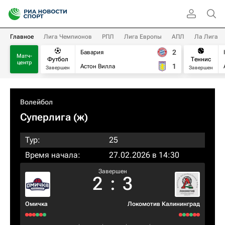
Главное
Лига Чемпионов
РПЛ
Лига Европы
АПЛ
Ла Лига
2
Бавария
Матч-
Футбол
Теннис
центр
1
Астон Вилла
Завершен
Завершен
Волейбол
Суперлига (ж)
Тур:
25
Время начала:
27.02.2026 в 14:30
Завершен
2
:
3
Омичка
Локомотив Калининград