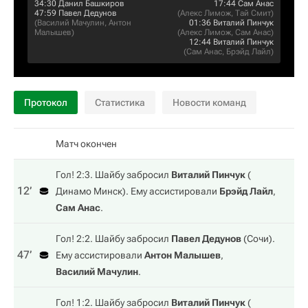
34:30
Данил Башкиров
17:44
Сам Анас
47:59
Павел Дедунов
(
Алекс Лимож
,
Тай Смит
)
(
Василий Мачулин
,
Антон
01:36
Виталий Пинчук
Малышев
)
(
Алекс Лимож
,
Сам Анас
)
12:44
Виталий Пинчук
(
Сам Анас
,
Брэйд Лайл
)
Протокол
Статистика
Новости команд
Матч окончен
Гол! 2:3. Шайбу забросил
Виталий Пинчук
(
12‎’‎
Динамо Минск
). Ему ассистировали
Брэйд Лайл
,
Сам Анас
.
Гол! 2:2. Шайбу забросил
Павел Дедунов
(
Сочи
).
47‎’‎
Ему ассистировали
Антон Малышев
,
Василий Мачулин
.
Гол! 1:2. Шайбу забросил
Виталий Пинчук
(