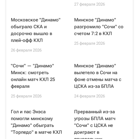
27 февраля 2026
Московское "Динамо"
Минское "Динамо"
обыграло СКА и
разгромило "Сочи" со
досрочно вышло в
счетом 7:2 в КХЛ
плей-офф КХЛ
25 февраля 2026
26 февраля 2026
"Сочи" — "Динамо"
Минское "Динамо"
Минск: смотреть
вылетело в Сочи на
онлайн матч КХЛ 25
фоне отмены матча с
февраля
ЦСКА из-за БПЛА
25 февраля 2026
24 февраля 2026
Гол и пас Энэса
Прерванный из-за
помогли минскому
угрозы БПЛА матч
"Динамо" обыграть
"Сочи" с ЦСКА не
"Торпедо" в матче КХЛ
доиграют в