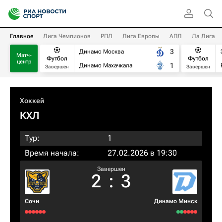
Главное
Лига Чемпионов
РПЛ
Лига Европы
АПЛ
Ла Лига
3
Динамо Москва
Матч-
Футбол
Футбол
центр
1
Динамо Махачкала
Завершен
Завершен
Хоккей
КХЛ
Тур:
1
Время начала:
27.02.2026 в 19:30
Завершен
2
:
3
Сочи
Динамо Минск