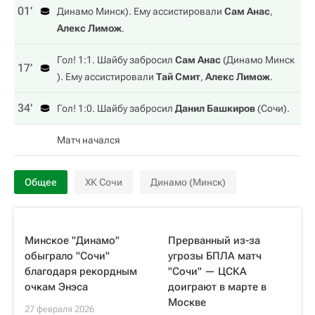
01‎’‎
Динамо Минск
). Ему ассистировали
Сам Анас
,
Алекс Лимож
.
Гол! 1:1. Шайбу забросил
Сам Анас
(
Динамо Минск
17‎’‎
). Ему ассистировали
Тай Смит
,
Алекс Лимож
.
34‎’‎
Гол! 1:0. Шайбу забросил
Данил Башкиров
(
Сочи
).
Матч начался
Общее
ХК Сочи
Динамо (Минск)
Минское "Динамо"
Прерванный из-за
обыграло "Сочи"
угрозы БПЛА матч
благодаря рекордным
"Сочи" — ЦСКА
очкам Энэса
доиграют в марте в
Москве
27 февраля 2026