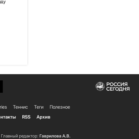
нду
ries
Теннис
Теги
Полезное
нтакты
RSS
Архив
Главный редактор:
Гаврилова А.В.