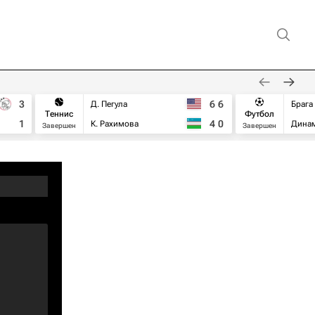
3
6
6
Д. Пегула
Брага
Теннис
Футбол
1
4
0
К. Рахимова
Дина
Завершен
Завершен