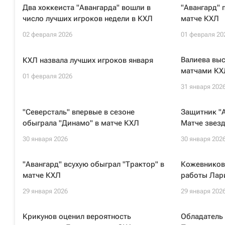
Два хоккеиста "Авангарда" вошли в
"Авангард" 
число лучших игроков недели в КХЛ
матче КХЛ
02 февраля 2026
01 февраля 20
Валиева вы
КХЛ назвала лучших игроков января
матчами КХЛ
01 февраля 2026
31 января 202
"Северсталь" впервые в сезоне
Защитник "
обыграла "Динамо" в матче КХЛ
Матче звез
30 января 2026
30 января 202
"Авангард" всухую обыграл "Трактор" в
Кожевников
матче КХЛ
работы Лар
29 января 2026
29 января 202
Крикунов оценил вероятность
Обладатель 