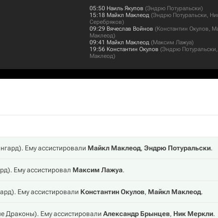
05:50
Наиль Якупов
(
Эндрю Потуральски
)
15:18
Майкл Маклеод
(
Эндрю Потуральски
,
Ни
Серебряков
)
09:29
Вячеслав Войнов
(
Константин Окулов
,
М
Маклеод
)
09:41
Майкл Маклеод
(
Максим Лажуа
)
19:56
Константин Окулов
(
Эндрю Потуральски
Маклеод
)
нгард
). Ему ассистировали
Майкл Маклеод
,
Эндрю Потуральски
.
ард
). Ему ассистировал
Максим Лажуа
.
гард
). Ему ассистировали
Константин Окулов
,
Майкл Маклеод
.
е Драконы
). Ему ассистировали
Александр Брынцев
,
Ник Меркли
.