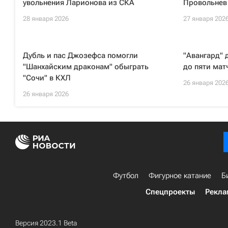
увольнения Ларионова из СКА
Провольнев
28 января 2026
27 января 202
Дубль и пас Джозефса помогли
"Авангард" 
"Шанхайским драконам" обыграть
до пяти мат
"Сочи" в КХЛ
26 января 202
26 января 2026
Футбол
Фигурное катание
Б
Спецпроекты
Рекла
Версия 2023.1 Beta