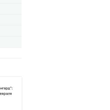
нгард":
февраля