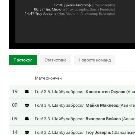
12:30
Джейк Бисхофф
(
Troy Josephs
)
06:57
Ник Меркли
(
Troy Josephs
,
Borna Rendulic
)
14:47
Troy Josephs
(
Ник Меркли
,
Александр Брынцев
)
Протокол
Статистика
Новости команд
Матч окончен
19‎’‎
Гол! 3:5. Шайбу забросил
Константин Окулов
(
Ава
09‎’‎
Гол! 3:4. Шайбу забросил
Майкл Маклеод
(
Аванг
09‎’‎
Гол! 3:3. Шайбу забросил
Вячеслав Войнов
(
Аван
14‎’‎
Гол! 3:2. Шайбу забросил
Troy Josephs
(
Шанхайски