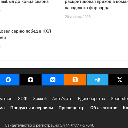
 выбыл до конца сезона
раскритиковал приход в кома
канадского форварда
6
26 января 2026
довел серию побед в КХЛ
чей
6
иатлон
ЗОЖ
Хоккей
Авто/мото
Единоборства
Sport sto
ма
Продукты и сервисы
Пресс-центр
Об агентстве
Ко
Свидетельство о регистрации Эл № ФС77-57640