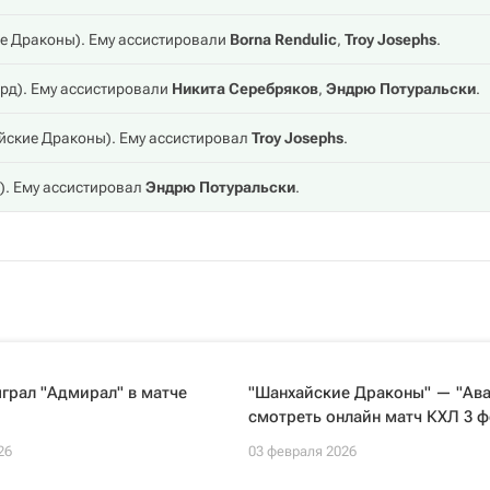
е Драконы
). Ему ассистировали
Borna Rendulic
,
Troy Josephs
.
ард
). Ему ассистировали
Никита Серебряков
,
Эндрю Потуральски
.
йские Драконы
). Ему ассистировал
Troy Josephs
.
). Ему ассистировал
Эндрю Потуральски
.
грал "Адмирал" в матче
"Шанхайские Драконы" — "Ава
смотреть онлайн матч КХЛ 3 
26
03 февраля 2026