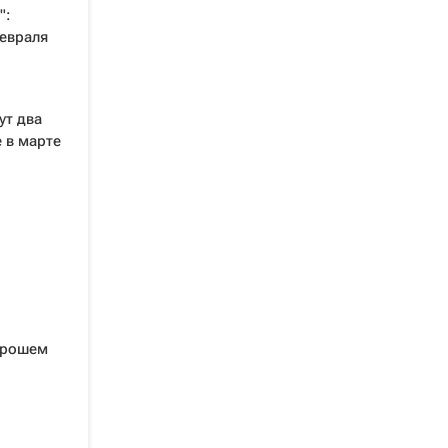
":
февраля
ут два
 в марте
Ярошем