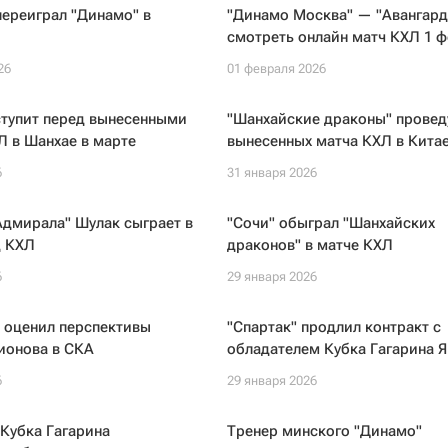
переиграл "Динамо" в
"Динамо Москва" — "Авангард
смотреть онлайн матч КХЛ 1 
26
01 февраля 2026
ступит перед вынесенными
"Шанхайские драконы" провед
 в Шанхае в марте
вынесенных матча КХЛ в Китае
6
31 января 2026
Адмирала" Шулак сыграет в
"Сочи" обыграл "Шанхайских
д КХЛ
драконов" в матче КХЛ
6
29 января 2026
 оценил перспективы
"Спартак" продлил контракт с
ионова в СКА
обладателем Кубка Гагарина 
6
29 января 2026
Кубка Гагарина
Тренер минского "Динамо"