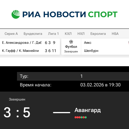
Серия А
Бундеслига
Лига 1
КХЛ
НХЛ
Евролига
НБА
6
3
9
Е. Александрова
Г. Дабровски
Аякс
Футбол
3
6
11
К. Гауфф
К. Макнейли
Шелбурн
Завершен
Тур:
1
Время начала:
03.02.2026 в 19:30
Завершен
3
:
5
Авангард