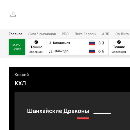
Главное
Лига Чемпионов
РПЛ
Лига Европы
АПЛ
Ла Лига
3
3
А. Калинская
Матч-
Теннис
Теннис
центр
6
6
Д. Шнайдер
Завершен
Завершен
Хоккей
КХЛ
Шанхайские Драконы