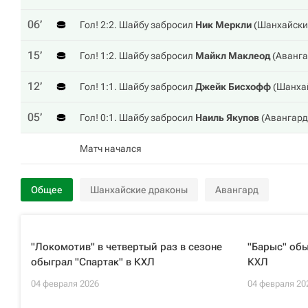
06‎’‎
Гол! 2:2. Шайбу забросил
Ник Меркли
(
Шанхайски
15‎’‎
Гол! 1:2. Шайбу забросил
Майкл Маклеод
(
Аванг
12‎’‎
Гол! 1:1. Шайбу забросил
Джейк Бисхофф
(
Шанха
05‎’‎
Гол! 0:1. Шайбу забросил
Наиль Якупов
(
Авангард
Матч начался
Общее
Шанхайские драконы
Авангард
"Локомотив" в четвертый раз в сезоне
"Барыс" обы
обыграл "Спартак" в КХЛ
КХЛ
04 февраля 2026
04 февраля 20