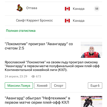
Оттава
Канада
58
Свифт Керрент Бронкос
Канада
Полная статистика
"Локомотив" проиграл "Авангарду" со
счетом 2:5
Ярославский "Локомотив" на своем льду проиграл омскому
"Авангарду" в первом матче полуфинальной серии плей-офф
Континентальной хоккейной лиги (КХЛ).
24 апреля, 23:29
673
Максим Лажуа
Хоккей
Спорт
Еще
6
Василий Пономарев
Эндрю Потуральски
"Авангард" обыграл "Нефтехимик" в
Локомотив (Ярославль)
Авангард
первом матче серии плей-офф КХЛ