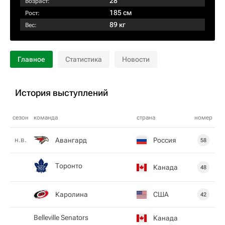
28
Возраст:
185 см
Рост:
89 кг
Вес:
Главное
Статистика
Новости
История выступлений
сезон
команда
страна
номер
н.в.
Авангард
Россия
58
Торонто
Канада
48
Каролина
США
42
Belleville Senators
Канада