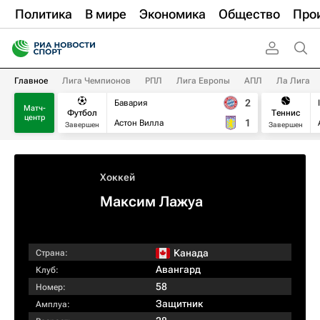
Политика
В мире
Экономика
Общество
Про
Главное
Лига Чемпионов
РПЛ
Лига Европы
АПЛ
Ла Лига
2
Бавария
Матч-
Футбол
Теннис
центр
1
Астон Вилла
Завершен
Завершен
Хоккей
Максим Лажуа
Канада
Страна:
Авангард
Клуб:
58
Номер:
Защитник
Амплуа: