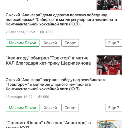
КХЛ 2025-2026
Национальная хоккейная лига (НХЛ)
Омский "Авангард" дома одержал волевую победу над
новосибирской "Сибирью" в матче регулярного чемпионата
Континентальной хоккейной лиги (КХЛ).
20 февраля, 18:59
1358
Максим Лажуа
Хоккей
Спорт
Еще
7
Анонсы и трансляции матчей
Энди Андреофф
"Авангард" обыграл "Трактор" в матче
Эндрю Потуральски
Сибирь
Капитан
КХЛ благодаря хет-трику Шарипзянова
Авангард
КХЛ 2025-2026
Омский "Авангард" одержал победу над челябинским
"Трактором" в матче регулярного чемпионата
Континентальной хоккейной лиги (КХЛ).
18 января, 16:37
550
Максим Лажуа
Хоккей
Спорт
Еще
7
Челябинск
Дамир Шарипзянов
"Салават Юлаев" обыграл "Авангард" в
Александр Кадейкин
Трактор
Авангард
матче КХЛ