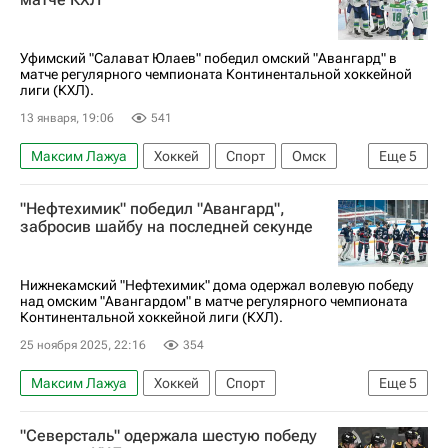
СКА (Санкт-Петербург)
КХЛ 2025-2026
Уфимский "Салават Юлаев" победил омский "Авангард" в
матче регулярного чемпионата Континентальной хоккейной
лиги (КХЛ).
13 января, 19:06
541
Максим Лажуа
Хоккей
Спорт
Омск
Еще
5
Михаил Котляревский
Наиль Якупов
"Нефтехимик" победил "Авангард",
Авангард
Салават Юлаев
КХЛ 2025-2026
забросив шайбу на последней секунде
Нижнекамский "Нефтехимик" дома одержал волевую победу
над омским "Авангардом" в матче регулярного чемпионата
Континентальной хоккейной лиги (КХЛ).
25 ноября 2025, 22:16
354
Максим Лажуа
Хоккей
Спорт
Еще
5
Наиль Якупов
Авангард
Нефтехимик
"Северсталь" одержала шестую победу
Металлург (Магнитогорск)
КХЛ 2025-2026