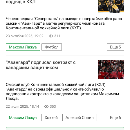
подряд в КХЛ
Череповецкая "Северсталь" на выезде в овертайме обыграла
омский "Авангард" в матче регулярного чемпионата
Континентальной хоккейной лиги (КХЛ).
23 октября 2025, 19:02
311
Максим Лажуа
Футбол
Еще
5
Константин Окулов
Александр Скоренов
"Авангард" подписал контракт с
Авангард
Северсталь
КХЛ 2025-2026
канадским защитником
Омский клуб Континентальной хоккейной лиги (КХЛ)
"Авангард" на своем официальном сайте объявил о
подписании контракта с канадским защитником Максимом
Лажуа.
22 июля 2025, 18:14
353
Максим Лажуа
Хоккей
Алексей Сопин
Еще
6
Авангард
Оттава Сенаторз