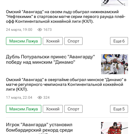
КХЛ 2025-2026
Кубок Гагарина
Омский "Авангард" на своем льду обыграл нижнекамский
"Нефтехимик" в стартовом матче серии первого раунда плей-
офф Континентальной хоккейной лиги (КХЛ).
24 марта, 19:00
1673
Максим Лажуа
Хоккей
Спорт
Еще
6
Андрей Белозеров
Николай Прохоркин
Дубль Потуральски принес "Авангарду"
Константин Окулов
Авангард
победу над минским "Динамо"
Нефтехимик
КХЛ 2025-2026
Омский "Авангард" в овертайме обыграл минское "Динамо" в
матче регулярного чемпионата Континентальной хоккейной
лиги (КХЛ).
17 марта, 22:04
324
Максим Лажуа
Хоккей
Спорт
Еще
5
Эндрю Потуральски
Станислав Галиев
Игрок "Авангарда" установил
ХК Динамо (Москва)
Авангард
бомбардирский рекорд среди