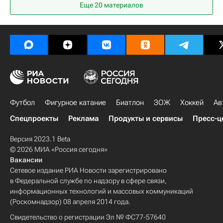
Еще 20 материалов
Каролина Харрикейнз
КХЛ 2025-2026
Национальная хоккейная лига (НХЛ)
Спорт
Футбол
Фигурное катание
Биатлон
ЗОЖ
Хоккей
Ав
Спецпроекты
Реклама
Продукты и сервисы
Пресс-ц
Версия 2023.1 Beta
© 2026 МИА «Россия сегодня»
Вакансии
Сетевое издание РИА Новости зарегистрировано
в Федеральной службе по надзору в сфере связи,
информационных технологий и массовых коммуникаций
(Роскомнадзор) 08 апреля 2014 года.
Свидетельство о регистрации Эл № ФС77-57640