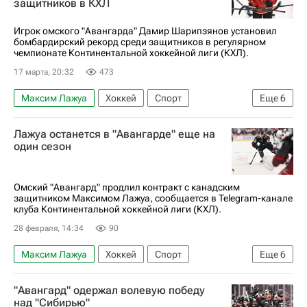
защитников в КХЛ
КХЛ 2025-2026
Игрок омского "Авангарда" Дамир Шарипзянов установил
бомбардирский рекорд среди защитников в регулярном
чемпионате Континентальной хоккейной лиги (КХЛ).
17 марта, 20:32
473
Максим Лажуа
Хоккей
Спорт
Еще
6
Дамир Шарипзянов
ХК Динамо (Москва)
Лажуа останется в "Авангарде" еще на
Металлург (Магнитогорск)
КХЛ 2025-2026
один сезон
Авангард
Крис Ли
Омский "Авангард" продлил контракт с канадским
защитником Максимом Лажуа, сообщается в Telegram-канале
клуба Континентальной хоккейной лиги (КХЛ).
28 февраля, 14:34
90
Максим Лажуа
Хоккей
Спорт
Еще
6
Алексей Сопин
Авангард
"Авангард" одержал волевую победу
Оттава Сенаторз
Каролина Харрикейнз
над "Сибирью"