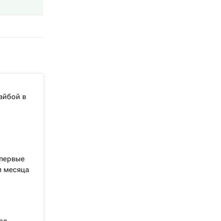
айбой в
впервые
 месяца