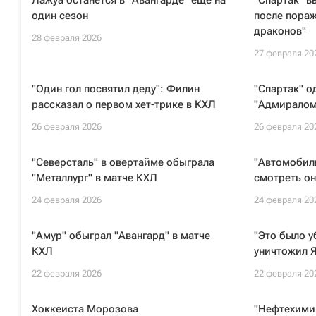
Лажуа останется в "Авангарде" еще на
"Спартак" в
один сезон
после пора
драконов"
28 февраля 2026
27 февраля 20
"Один гол посвятил деду": Филин
"Спартак" о
рассказал о первом хет-трике в КХЛ
"Адмиралом
26 февраля 2026
26 февраля 20
"Северсталь" в овертайме обыграла
"Автомобили
"Металлург" в матче КХЛ
смотреть он
24 февраля 2026
24 февраля 20
"Амур" обыграл "Авангард" в матче
"Это было у
КХЛ
уничтожил 
22 февраля 2026
22 февраля 20
Хоккеиста Морозова
"Нефтехими