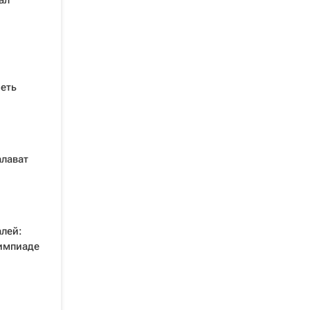
ал
еть
алават
лей:
импиаде