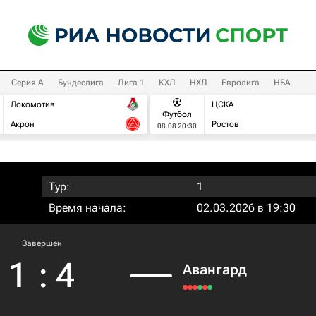
Серия А
Бундеслига
Лига 1
КХЛ
НХЛ
Евролига
НБА
Локомотив
ЦСКА
Футбол
Акрон
Ростов
08.08 20:30
Тур:
1
Время начала:
02.03.2026 в 19:30
Завершен
1
:
4
Авангард