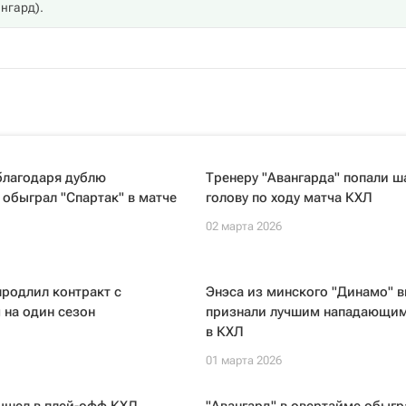
нгард
).
благодаря дублю
Тренеру "Авангарда" попали ш
обыграл "Спартак" в матче
голову по ходу матча КХЛ
02 марта 2026
продлил контракт с
Энэса из минского "Динамо" 
 на один сезон
признали лучшим нападающим
в КХЛ
01 марта 2026