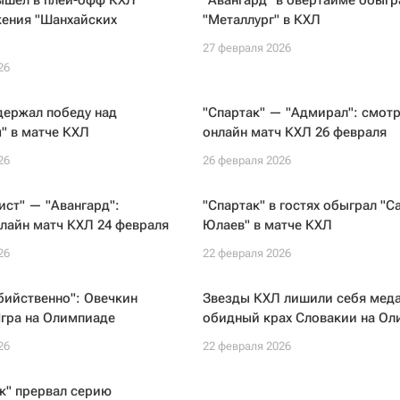
ышел в плей-офф КХЛ
"Авангард" в овертайме обыгр
жения "Шанхайских
"Металлург" в КХЛ
27 февраля 2026
26
держал победу над
"Спартак" — "Адмирал": смотр
" в матче КХЛ
онлайн матч КХЛ 26 февраля
26
26 февраля 2026
ст" — "Авангард":
"Спартак" в гостях обыграл "С
лайн матч КХЛ 24 февраля
Юлаев" в матче КХЛ
26
22 февраля 2026
бийственно": Овечкин
Звезды КХЛ лишили себя меда
Ягра на Олимпиаде
обидный крах Словакии на Ол
26
22 февраля 2026
к" прервал серию