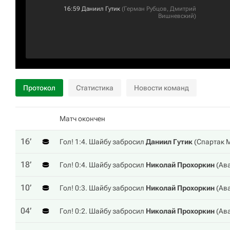
16:59
Даниил Гутик
(
Герман Рубцов
,
Дмитрий
Вишневский
)
Протокол
Статистика
Новости команд
Матч окончен
16‎’‎
Гол! 1:4. Шайбу забросил
Даниил Гутик
(
Спартак 
18‎’‎
Гол! 0:4. Шайбу забросил
Николай Прохоркин
(
Ав
10‎’‎
Гол! 0:3. Шайбу забросил
Николай Прохоркин
(
Ав
04‎’‎
Гол! 0:2. Шайбу забросил
Николай Прохоркин
(
Ав