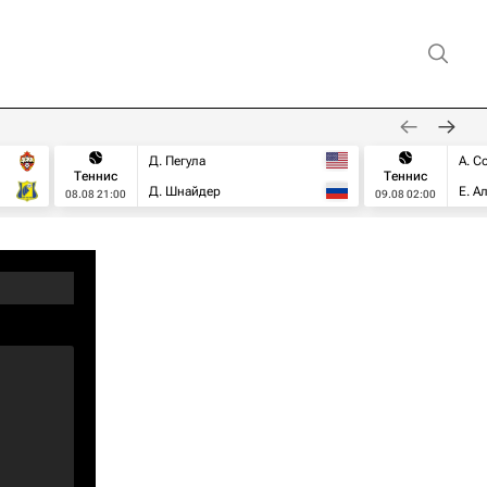
Д. Пегула
А. С
Теннис
Теннис
Д. Шнайдер
Е. А
08.08 21:00
09.08 02:00