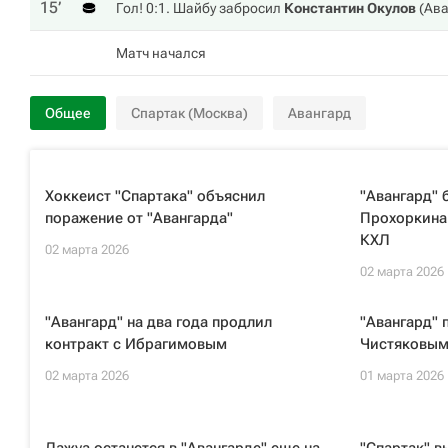
15‎’‎
Гол! 0:1. Шайбу забросил
Константин Окулов
(
Ава
Матч начался
Общее
Спартак (Москва)
Авангард
Хоккеист "Спартака" объяснил
"Авангард" 
поражение от "Авангарда"
Прохоркина 
КХЛ
02 марта 2026
02 марта 2026
"Авангард" на два года продлил
"Авангард" 
контракт с Ибрагимовым
Чистяковым
02 марта 2026
01 марта 2026