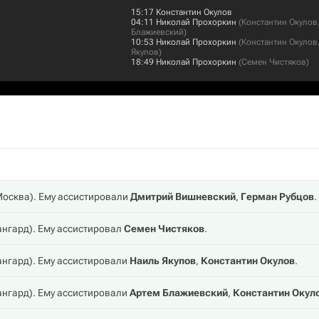
15:17
Константин Окулов
04:11
Николай Прохоркин
(
Константин Окулов
Блажиевский
)
10:53
Николай Прохоркин
(
Константин Окулов
Якупов
)
18:49
Николай Прохоркин
(
Семен Чистяков
)
Москва
). Ему ассистировали
Дмитрий Вишневский
,
Герман Рубцов
.
ангард
). Ему ассистировал
Семен Чистяков
.
ангард
). Ему ассистировали
Наиль Якупов
,
Константин Окулов
.
ангард
). Ему ассистировали
Артем Блажиевский
,
Константин Окул