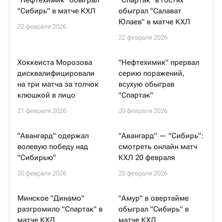
"Нефтехимик" обыграл
"Спартак" в гостях
"Сибирь" в матче КХЛ
обыграл "Салават
Юлаев" в матче КХЛ
22 февраля 2026
22 февраля 2026
Хоккеиста Морозова
"Нефтехимик" прервал
дисквалифицировали
серию поражений,
на три матча за толчок
всухую обыграв
клюшкой в лицо
"Спартак"
21 февраля 2026
20 февраля 2026
"Авангард" одержал
"Авангард" — "Сибирь":
волевую победу над
смотреть онлайн матч
"Сибирью"
КХЛ 20 февраля
20 февраля 2026
20 февраля 2026
Минское "Динамо"
"Амур" в овертайме
разгромило "Спартак" в
обыграл "Сибирь" в
матче КХЛ
матче КХЛ