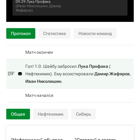
09:29
Лука Профака
(
Иван Николишин
,
Дамир
Жафяров
)
Протокол
Статистика
Новости команд
Матч окончен
Гол! 1:0. Шайбу забросил
Лука Профака
(
09‎’‎
Нефтехимик
). Ему ассистировали
Дамир Жафяров
,
Иван Николишин
.
Матч начался
Общее
Нефтехимик
Сибирь