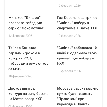
15 февраля 2026
Минское "Динамо"
Гол Косолапова принес
прервало победную
"Сибири" победу в
серию "Локомотива"
овертайме в матче КХЛ
12 февраля 2026
12 февраля 2026
Тэйлор Бек стал
"Сибирь" забросила 10
первым игроком в
шайб и одержала свою
истории КХЛ,
крупнейшую победу в
набравшим семь очков
КХЛ
за матч
10 февраля 2026
10 февраля 2026
Дронов выиграл
Морозов рассказал, что
конкурс на силу броска
нужно будет сделать
на Матче звезд КХЛ
"Драконам" при
переезде в Шанхай
08 февраля 2026