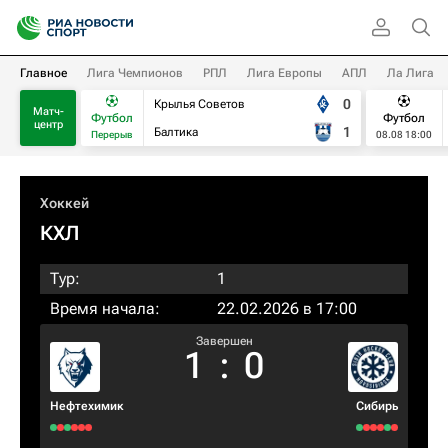
Главное
Лига Чемпионов
РПЛ
Лига Европы
АПЛ
Ла Лига
0
Крылья Советов
Матч-
Футбол
Футбол
центр
1
Балтика
Перерыв
08.08 18:00
Хоккей
КХЛ
Тур:
1
Время начала:
22.02.2026 в 17:00
Завершен
1
:
0
Нефтехимик
Сибирь