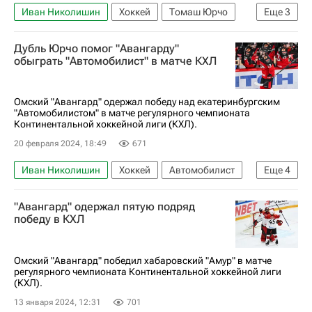
Иван Николишин
Хоккей
Томаш Юрчо
Еще
3
Дамир Шарипзянов
Авангард
Дубль Юрчо помог "Авангарду"
КХЛ 2025-2026
обыграть "Автомобилист" в матче КХЛ
Омский "Авангард" одержал победу над екатеринбургским
"Автомобилистом" в матче регулярного чемпионата
Континентальной хоккейной лиги (КХЛ).
20 февраля 2024, 18:49
671
Иван Николишин
Хоккей
Автомобилист
Еще
4
Авангард
Томаш Юрчо
Валентин Пьянов
"Авангард" одержал пятую подряд
Регулярный чемпионат КХЛ
победу в КХЛ
Омский "Авангард" победил хабаровский "Амур" в матче
регулярного чемпионата Континентальной хоккейной лиги
(КХЛ).
13 января 2024, 12:31
701