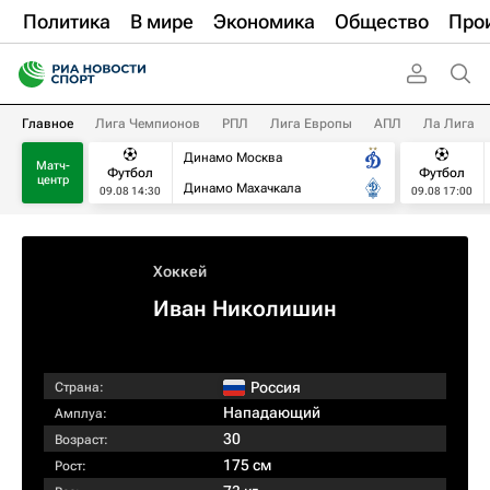
Политика
В мире
Экономика
Общество
Про
Главное
Лига Чемпионов
РПЛ
Лига Европы
АПЛ
Ла Лига
Динамо Москва
Матч-
Футбол
Футбол
центр
Динамо Махачкала
09.08 14:30
09.08 17:00
Хоккей
Иван Николишин
Россия
Страна:
Нападающий
Амплуа:
30
Возраст:
175 см
Рост: