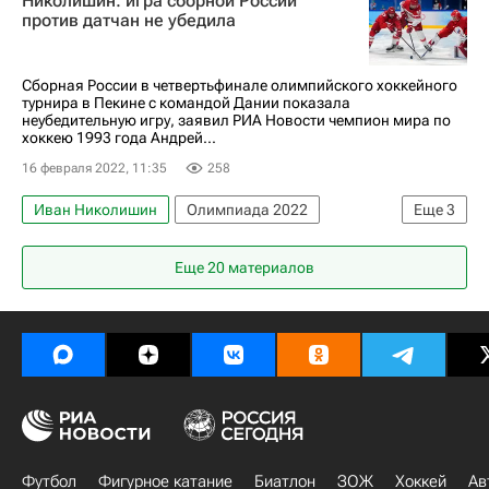
Николишин: игра сборной России
против датчан не убедила
Сборная России в четвертьфинале олимпийского хоккейного
турнира в Пекине с командой Дании показала
неубедительную игру, заявил РИА Новости чемпион мира по
хоккею 1993 года Андрей...
16 февраля 2022, 11:35
258
Иван Николишин
Олимпиада 2022
Еще
3
Олимпийские игры
Еще 20 материалов
Сборная России по хоккею с шайбой
Хоккей
Футбол
Фигурное катание
Биатлон
ЗОЖ
Хоккей
Ав