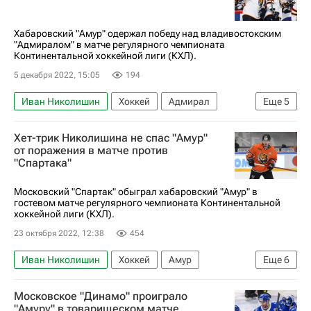
Хабаровский "Амур" одержал победу над владивостокским
"Адмиралом" в матче регулярного чемпионата
Континентальной хоккейной лиги (КХЛ).
5 декабря 2022, 15:05
194
Иван Николишин
Хоккей
Адмирал
Еще
5
Амур
Регулярный чемпионат КХЛ
Хет-трик Николишина не спас "Амур"
Сергей Лапин
Евгений Аликин
от поражения в матче против
"Спартака"
КХЛ 2025-2026
Московский "Спартак" обыграл хабаровский "Амур" в
гостевом матче регулярного чемпионата Континентальной
хоккейной лиги (КХЛ).
23 октября 2022, 12:38
454
Иван Николишин
Хоккей
Амур
Еще
6
Максим Цыплаков
Илья Талалуев
Московское "Динамо" проиграло
Филип Вароне
ХК Спартак (Москва)
"Амуру" в товарищеском матче