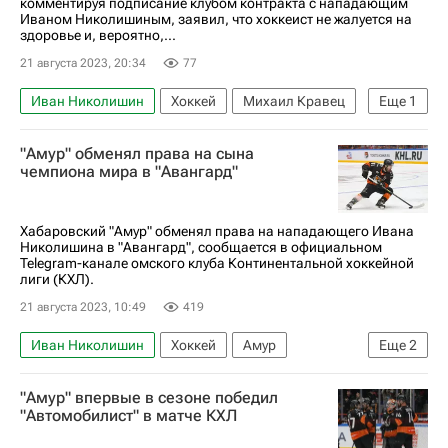
комментируя подписание клубом контракта с нападающим
Иваном Николишиным, заявил, что хоккеист не жалуется на
здоровье и, вероятно,...
21 августа 2023, 20:34
77
Иван Николишин
Хоккей
Михаил Кравец
Еще
1
Авангард
"Амур" обменял права на сына
чемпиона мира в "Авангард"
Хабаровский "Амур" обменял права на нападающего Ивана
Николишина в "Авангард", сообщается в официальном
Telegram-канале омского клуба Континентальной хоккейной
лиги (КХЛ).
21 августа 2023, 10:49
419
Иван Николишин
Хоккей
Амур
Еще
2
Авангард
КХЛ 2025-2026
"Амур" впервые в сезоне победил
"Автомобилист" в матче КХЛ