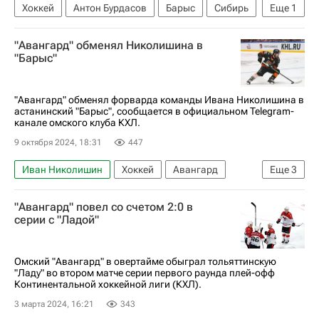
Хоккей
Антон Бурдасов
Барыс
Сибирь
Еще
1
КХЛ 2025-2026
"Авангард" обменял Николишина в
"Барыс"
"Авангард" обменял форварда команды Ивана Николишина в
астанинский "Барыс", сообщается в официальном Telegram-
канале омского клуба КХЛ.
9 октября 2024, 18:31
447
Иван Николишин
Хоккей
Авангард
Еще
3
Барыс
Давид Скленичка
КХЛ 2025-2026
"Авангард" повел со счетом 2:0 в
серии с "Ладой"
Омский "Авангард" в овертайме обыграл тольяттинскую
"Ладу" во втором матче серии первого раунда плей-офф
Континентальной хоккейной лиги (КХЛ).
3 марта 2024, 16:21
343