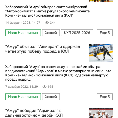
Хабаровский "Амур" обыграл екатеринбургский
"Автомобилист" в матче регулярного чемпионата
Континентальной хоккейной лиги (КХЛ).
14 февраля 2023, 14:27
344
Иван Николишин
Хоккей
КХЛ 2025-2026
Еще
5
Регулярный чемпионат КХЛ
Автомобилист
"Амур" обыграл "Адмирал" и одержал
Амур
Руслан Педан
Владислав Барулин
четвертую победу подряд в КХЛ
Хабаровский "Амур" на своем льду в овертайме обыграл
владивостокский "Адмирал" в матче регулярного чемпионата
Континентальной хоккейной лиги (КХЛ), одержав четвертую
победу подряд.
7 декабря 2022, 14:29
165
Иван Николишин
Хоккей
Еще
5
Регулярный чемпионат КХЛ
КХЛ 2025-2026
"Амур" победил "Адмирал" в
Амур
Адмирал
Станислав Бочаров
дальневосточном дерби КХЛ