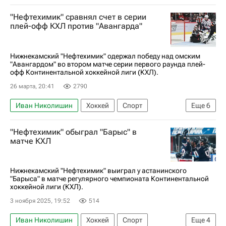
"Нефтехимик" сравнял счет в серии
плей-офф КХЛ против "Авангарда"
Нижнекамский "Нефтехимик" одержал победу над омским
"Авангардом" во втором матче серии первого раунда плей-
офф Континентальной хоккейной лиги (КХЛ).
26 марта, 20:41
2790
Иван Николишин
Хоккей
Спорт
Еще
6
Илья Пастухов
Наиль Якупов
Авангард
"Нефтехимик" обыграл "Барыс" в
Нефтехимик
КХЛ 2025-2026
матче КХЛ
Кубок Гагарина
Нижнекамский "Нефтехимик" выиграл у астанинского
"Барыса" в матче регулярного чемпионата Континентальной
хоккейной лиги (КХЛ).
3 ноября 2025, 19:52
514
Иван Николишин
Хоккей
Спорт
Еще
4