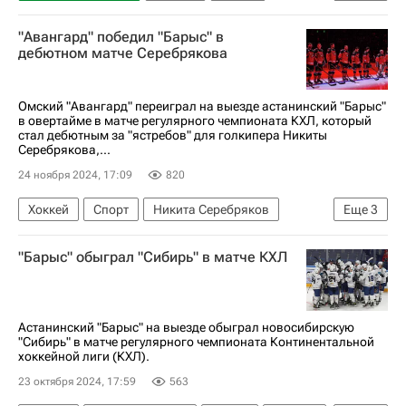
Кирилл Панюков
Барыс
Нефтехимик
"Авангард" победил "Барыс" в
КХЛ 2025-2026
дебютном матче Серебрякова
Омский "Авангард" переиграл на выезде астанинский "Барыс"
в овертайме в матче регулярного чемпионата КХЛ, который
стал дебютным за "ястребов" для голкипера Никиты
Серебрякова,...
24 ноября 2024, 17:09
820
Хоккей
Спорт
Никита Серебряков
Еще
3
Авангард
Барыс
КХЛ 2025-2026
"Барыс" обыграл "Сибирь" в матче КХЛ
Астанинский "Барыс" на выезде обыграл новосибирскую
"Сибирь" в матче регулярного чемпионата Континентальной
хоккейной лиги (КХЛ).
23 октября 2024, 17:59
563