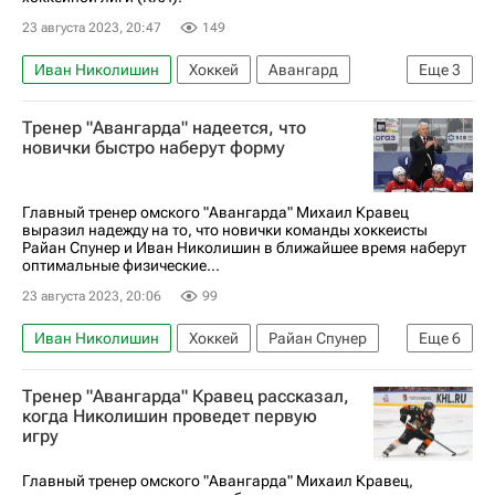
23 августа 2023, 20:47
149
Иван Николишин
Хоккей
Авангард
Еще
3
Амур
Регулярный чемпионат КХЛ
Тренер "Авангарда" надеется, что
КХЛ 2025-2026
новички быстро наберут форму
Главный тренер омского "Авангарда" Михаил Кравец
выразил надежду на то, что новички команды хоккеисты
Райан Спунер и Иван Николишин в ближайшее время наберут
оптимальные физические...
23 августа 2023, 20:06
99
Иван Николишин
Хоккей
Райан Спунер
Еще
6
Михаил Кравец
Авангард
Барыс
Тренер "Авангарда" Кравец рассказал,
Локомотив (Ярославль)
когда Николишин проведет первую
игру
Регулярный чемпионат КХЛ
КХЛ 2025-2026
Главный тренер омского "Авангарда" Михаил Кравец,