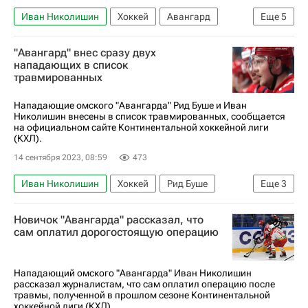
Иван Николишин
Хоккей
Авангард
Еще
5
Дамир Жафяров
Амур
ЦСКА
"Авангард" внес сразу двух
Николай Прохоркин
нападающих в список
травмированных
Регулярный чемпионат КХЛ
Нападающие омского "Авангарда" Рид Буше и Иван
Николишин внесены в список травмированных, сообщается
на официальном сайте Континентальной хоккейной лиги
(КХЛ).
14 сентября 2023, 08:59
473
Иван Николишин
Хоккей
Рид Буше
Еще
3
Авангард
Амур
Евгений Грачёв
Новичок "Авангарда" рассказал, что
сам оплатил дорогостоящую операцию
Нападающий омского "Авангарда" Иван Николишин
рассказал журналистам, что сам оплатил операцию после
травмы, полученной в прошлом сезоне Континентальной
хоккейной лиги (КХЛ).