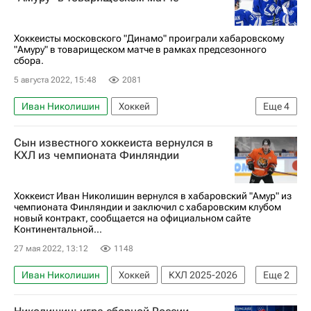
Регулярный чемпионат КХЛ
КХЛ 2025-2026
Хоккеисты московского "Динамо" проиграли хабаровскому
"Амуру" в товарищеском матче в рамках предсезонного
сбора.
5 августа 2022, 15:48
2081
Иван Николишин
Хоккей
Еще
4
Регулярный чемпионат КХЛ
Джордан Уил
Сын известного хоккеиста вернулся в
ХК Динамо (Москва)
Амур
КХЛ из чемпионата Финляндии
Хоккеист Иван Николишин вернулся в хабаровский "Амур" из
чемпионата Финляндии и заключил с хабаровским клубом
новый контракт, сообщается на официальном сайте
Континентальной...
27 мая 2022, 13:12
1148
Иван Николишин
Хоккей
КХЛ 2025-2026
Еще
2
Амур
Трансферы