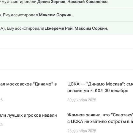
 Ему ассистировали
Денис Зернов
,
Николай Коваленко
.
). Ему ассистировал
Максим Соркин
.
КА
). Ему ассистировали
Джереми Рой
,
Максим Соркин
.
ал московское "Динамо" в
ЦСКА — "Динамо Москва": см
онлайн матч КХЛ 30 декабря
25
30 декабря 2025
Жамнов заявил, что "Спартаку
ли лучших игроков недели
с ЦСКА не хватило остроты в 
25
28 декабря 2025