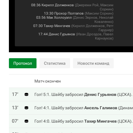
08:36
Кирилл Долженков
(
Джереми Рой
,
Максим
Соркин
)
13:30
Прохор Полтапов
(
Максим Соркин
)
03:56
Мак Холлоуэлл
(
Денис Зернов
,
Николай
Коваленко
)
07:30
Тахир Мингачев
(
Кирилл Долженков
,
Ретт
Гарднер
)
17:44
Денис Гурьянов
(
Иван Дроздов
,
Павел
Карнаухов
)
Протокол
Статистика
Новости команд
Матч окончен
17‎’‎
Гол! 5:1. Шайбу забросил
Денис Гурьянов
(
ЦСКА
)
13‎’‎
Гол! 4:1. Шайбу забросил
Ансель Галимов
(
Динам
07‎’‎
Гол! 4:0. Шайбу забросил
Тахир Мингачев
(
ЦСКА
)