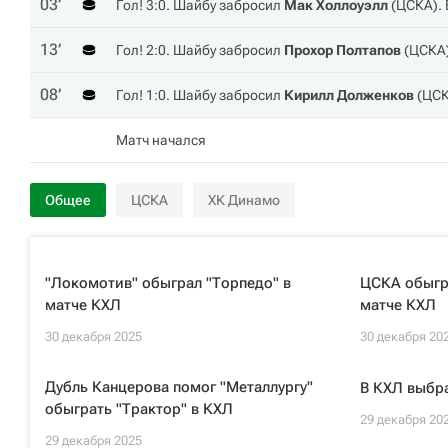
03‎’‎
Гол! 3:0. Шайбу забросил
Мак Холлоуэлл
(
ЦСКА
).
13‎’‎
Гол! 2:0. Шайбу забросил
Прохор Полтапов
(
ЦСКА
08‎’‎
Гол! 1:0. Шайбу забросил
Кирилл Долженков
(
ЦС
Матч начался
Общее
ЦСКА
ХК Динамо
"Локомотив" обыграл "Торпедо" в
ЦСКА обыгр
матче КХЛ
матче КХЛ
30 декабря 2025
30 декабря 20
Дубль Канцерова помог "Металлургу"
В КХЛ выбра
обыграть "Трактор" в КХЛ
29 декабря 20
29 декабря 2025