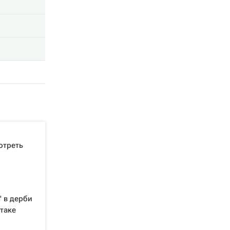
отреть
" в дерби
атаке