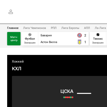
Главное
Лига Чемпионов
РПЛ
Лига Европы
АПЛ
Ла Лига
2
Бавария
Матч-
Футбол
Теннис
центр
1
Астон Вилла
Завершен
Завершен
Хоккей
КХЛ
ЦСКА