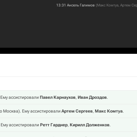
13:31
Ансель Галимов
(
Макс Комтуа
,
Артем Се
. Ему ассистировали
Павел Карнаухов
,
Иван Дроздов
.
о Москва
). Ему ассистировали
Артем Сергеев
,
Макс Комтуа
.
. Ему ассистировали
Ретт Гарднер
,
Кирилл Долженков
.