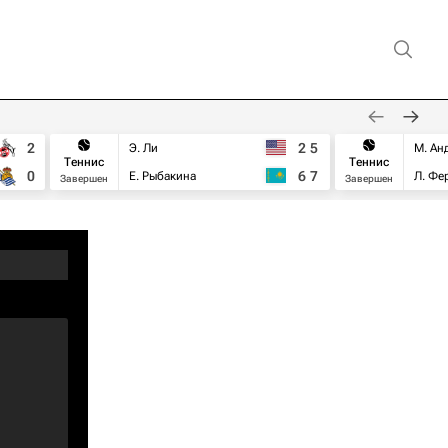
2
2
5
Э. Ли
М. Ан
Теннис
Теннис
0
6
7
Е. Рыбакина
Л. Фе
Завершен
Завершен