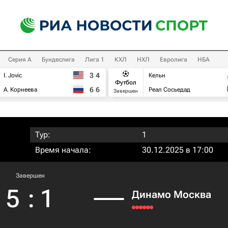
Серия А
Бундеслига
Лига 1
КХЛ
НХЛ
Евролига
НБА
3
4
I. Jovic
Кельн
Футбол
6
6
А. Корнеева
Реал Сосьедад
Завершен
Тур:
1
Время начала:
30.12.2025 в 17:00
Завершен
5
:
1
Динамо Москва