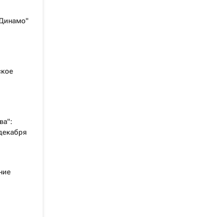
"Динамо"
ское
ва":
декабря
ние