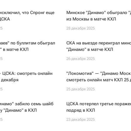
исключил, что Спронг еще
Минское "Динамо" обыграло 
 ЦСКА
из Москвы в матче КХЛ
25
28 декабря 2025
аев" по буллитам обыграл
СКА на выезде переиграл мин
" в матче КХЛ
"Динамо" в матче КХЛ
25
26 декабря 2025
— ЦСКА: смотреть онлайн
"Локомотив" — "Динамо Моск
 декабря
смотреть онлайн матч КХЛ 25 
25
25 декабря 2025
инамо" забило семь шайб
ЦСКА потерпел третье пораже
у "Динамо" в КХЛ
подряд в КХЛ
25
23 декабря 2025