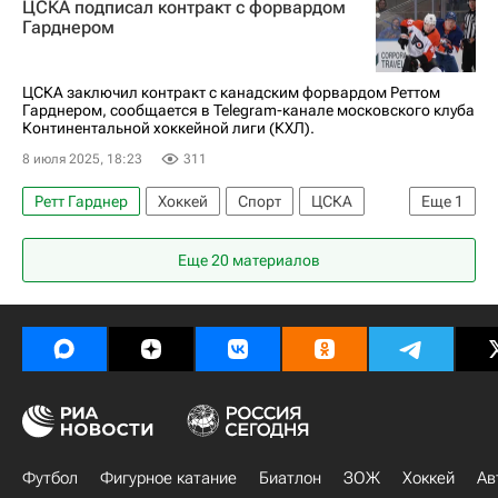
ЦСКА подписал контракт с форвардом
ЦСКА
Адмирал
КХЛ 2025-2026
Спорт
Гарднером
ЦСКА заключил контракт с канадским форвардом Реттом
Гарднером, сообщается в Telegram-канале московского клуба
Континентальной хоккейной лиги (КХЛ).
8 июля 2025, 18:23
311
Ретт Гарднер
Хоккей
Спорт
ЦСКА
Еще
1
КХЛ 2025-2026
Еще 20 материалов
Футбол
Фигурное катание
Биатлон
ЗОЖ
Хоккей
Ав