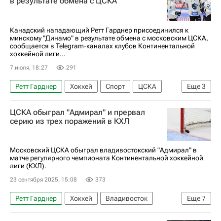
в результате обмена с ЦСКА
Канадский нападающий Ретт Гарднер присоединился к
минскому "Динамо" в результате обмена с московским ЦСКА,
сообщается в Telegram-каналах клубов Континентальной
хоккейной лиги...
7 июля, 18:27
291
Ретт Гарднер
Хоккей
Спорт
ЦСКА
Еще
3
Даллас Старз
КХЛ 2025-2026
ЦСКА обыграл "Адмирал" и прервал
Национальная хоккейная лига (НХЛ)
серию из трех поражений в КХЛ
Московский ЦСКА обыграл владивостокский "Адмирал" в
матче регулярного чемпионата Континентальной хоккейной
лиги (КХЛ).
23 сентября 2025, 15:08
373
Ретт Гарднер
Хоккей
Владивосток
Еще
7
Восток
Павел Карнаухов
Денис Гурьянов