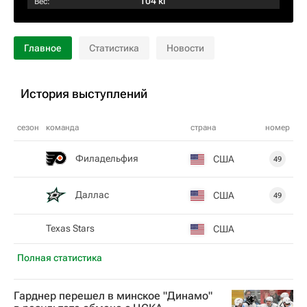
104 кг
Вес:
Главное
Статистика
Новости
История выступлений
сезон
команда
страна
номер
Филадельфия
США
49
Даллас
США
49
Texas Stars
США
Полная статистика
Гарднер перешел в минское "Динамо"