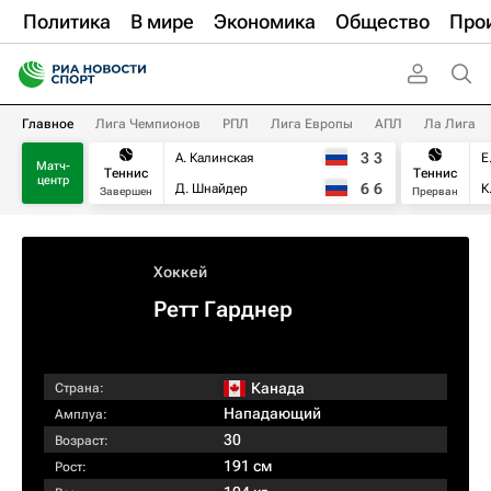
Политика
В мире
Экономика
Общество
Про
Главное
Лига Чемпионов
РПЛ
Лига Европы
АПЛ
Ла Лига
3
3
А. Калинская
Е
Матч-
Теннис
Теннис
центр
6
6
Д. Шнайдер
К
Завершен
Прерван
Хоккей
Ретт Гарднер
Канада
Страна:
Нападающий
Амплуа:
30
Возраст:
191 см
Рост: