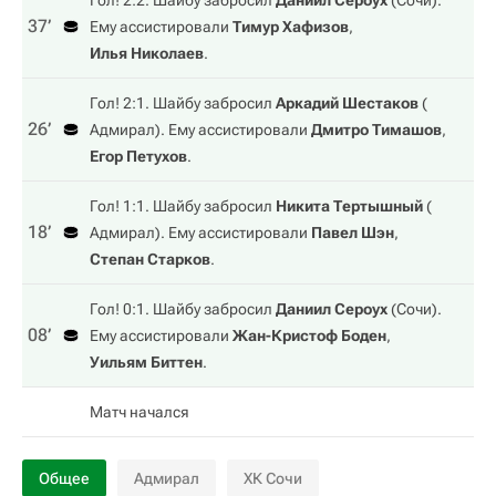
Гол! 2:2. Шайбу забросил
Даниил Сероух
(
Сочи
).
37‎’‎
Ему ассистировали
Тимур Хафизов
,
Илья Николаев
.
Гол! 2:1. Шайбу забросил
Аркадий Шестаков
(
26‎’‎
Адмирал
). Ему ассистировали
Дмитро Тимашов
,
Егор Петухов
.
Гол! 1:1. Шайбу забросил
Никита Тертышный
(
18‎’‎
Адмирал
). Ему ассистировали
Павел Шэн
,
Степан Старков
.
Гол! 0:1. Шайбу забросил
Даниил Сероух
(
Сочи
).
08‎’‎
Ему ассистировали
Жан-Кристоф Боден
,
Уильям Биттен
.
Матч начался
Общее
Адмирал
ХК Сочи