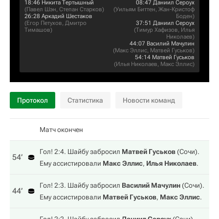
18:46
Никита Тертышный
08:47
Даниил Сероух
(
Павел Шэн
,
Степан Старков
)
(
Уильям Биттен
,
Жан-Кристоф
26:28
Аркадий Шестаков
Боден
)
(
Егор Петухов
,
Дмитро
37:51
Даниил Сероух
Тимашов
)
(
Тимур Хафизов
,
Илья
Николаев
)
44:07
Василий Мачулин
(
Макс Эллис
,
Матвей Гуськов
)
54:14
Матвей Гуськов
(
Илья Николаев
,
Макс Эллис
)
Протокол
Статистика
Новости команд
Матч окончен
Гол! 2:4. Шайбу забросил
Матвей Гуськов
(
Сочи
).
54‎’‎
Ему ассистировали
Макс Эллис
,
Илья Николаев
.
Гол! 2:3. Шайбу забросил
Василий Мачулин
(
Сочи
).
44‎’‎
Ему ассистировали
Матвей Гуськов
,
Макс Эллис
.