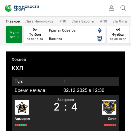
Главное
Лига Чемпионов
РПЛ
Лига Европы
АПЛ
Ла Лига
Крылья Советов
Матч-
Футбол
Футбол
центр
Балтика
08.08 15:30
08.08 18:00
Хоккей
КХЛ
Тур:
1
Время начала:
02.12.2025 в 12:30
Завершен
2
:
4
Адмирал
Сочи