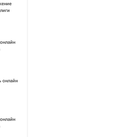
жение
лиги
 онлайн
а
ь онлайн
 онлайн
а