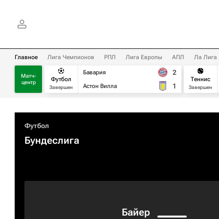
Главное
Лига Чемпионов
РПЛ
Лига Европы
АПЛ
Ла Лига
2
Бавария
Матч-
Футбол
Теннис
центр
1
Астон Вилла
Завершен
Завершен
Футбол
Бундеслига
Байер