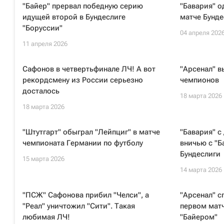
"Байер" прервал победную серию
"Бавария" о
идущей второй в Бундеслиге
матче Бунде
"Боруссии"
04 апреля 202
11 апреля 2026
Сафонов в четвертьфинале ЛЧ! А вот
"Арсенал" в
рекордсмену из России серьезно
чемпионов
досталось
18 марта 2026
18 марта 2026
"Штутгарт" обыграл "Лейпциг" в матче
"Бавария" с
чемпионата Германии по футболу
вничью с "Б
Бундеслиги
15 марта 2026
14 марта 2026
"ПСЖ" Сафонова прибил "Челси", а
"Арсенал" с
"Реал" уничтожил "Сити". Такая
первом матч
любимая ЛЧ!
"Байером"