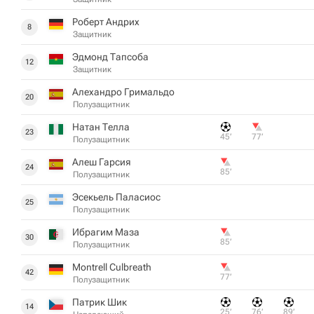
Роберт Андрих
8
Защитник
Эдмонд Тапсоба
12
Защитник
Алехандро Гримальдо
20
Полузащитник
Натан Телла
23
45‎’‎
77‎’‎
Полузащитник
Алеш Гарсия
24
85‎’‎
Полузащитник
Эсекьель Паласиос
25
Полузащитник
Ибрагим Маза
30
85‎’‎
Полузащитник
Montrell Culbreath
42
77‎’‎
Полузащитник
Патрик Шик
14
25‎’‎
76‎’‎
89‎’‎