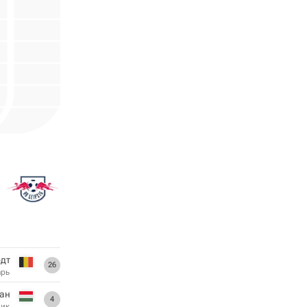
дт
26
арь
ан
4
ник