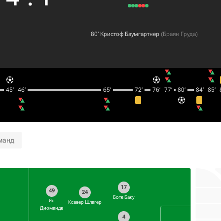
80‎’‎
Кристоф Баумгартнер
(
Браян Груда
)
45‎’‎
46‎’‎
65‎’‎
72‎’‎
76‎’‎
77‎’‎
80‎’‎
84‎’‎
85‎’‎
8
манд
17
49
24
Боте Баку
Ян
Ксавер Шлагер
Диоманде
4