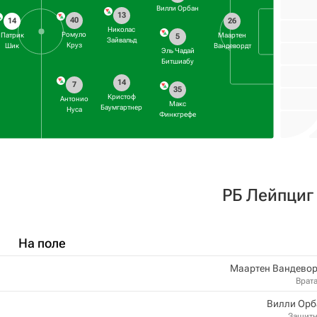
Вилли Орбан
13
40
14
26
Николас
Ромуло
Патрик
Маартен
5
Зайвальд
Круз
Шик
Вандевордт
Эль Чадай
Битшиабу
14
7
35
Кристоф
Антонио
Макс
Баумгартнер
Нуса
Финкгрефе
РБ Лейпциг
На поле
Маартен Вандевор
Врат
Вилли Орб
Защит