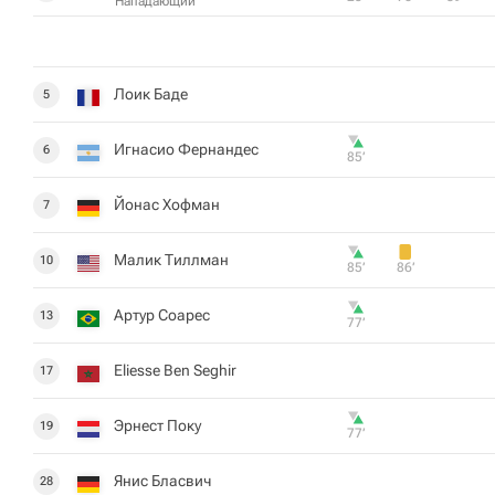
Нападающий
Лоик Баде
5
Игнасио Фернандес
6
85‎’‎
Йонас Хофман
7
Малик Тиллман
10
85‎’‎
86‎’‎
Артур Соарес
13
77‎’‎
Eliesse Ben Seghir
17
Эрнест Поку
19
77‎’‎
Янис Бласвич
28