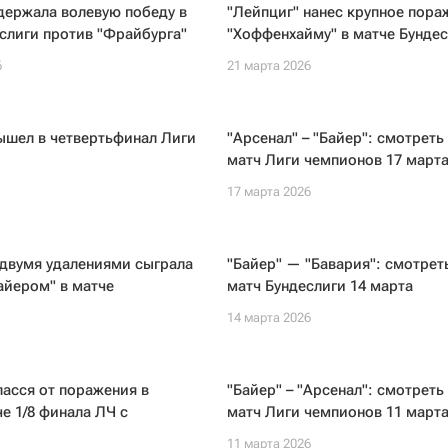
держала волевую победу в
"Лейпциг" нанес крупное пора
слиги против "Фрайбурга"
"Хоффенхайму" в матче Бундес
6
21 марта 2026
ышел в четвертьфинал Лиги
"Арсенал" – "Байер": смотреть
матч Лиги чемпионов 17 март
17 марта 2026
 двумя удалениями сыграла
"Байер" — "Бавария": смотрет
айером" в матче
матч Бундеслиги 14 марта
14 марта 2026
пасся от поражения в
"Байер" – "Арсенал": смотреть
е 1/8 финала ЛЧ с
матч Лиги чемпионов 11 март
11 марта 2026