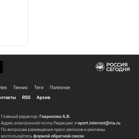
ries
Теннис
Теги
Полезное
нтакты
RSS
Архив
Главный редактор:
Гаврилова А.В.
Адрес электронной почты Редакции:
r-sport.internet@ria.ru
По вопросам размещения пресс-релизов и рекламы
воспользуйтесь
формой обратной связи