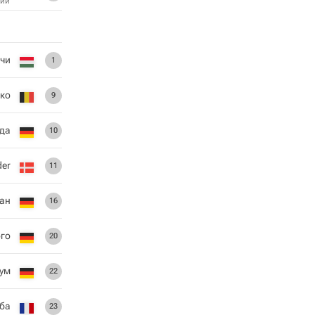
ий
ачи
1
ко
9
уда
10
der
11
ан
16
ого
20
ум
22
еба
23