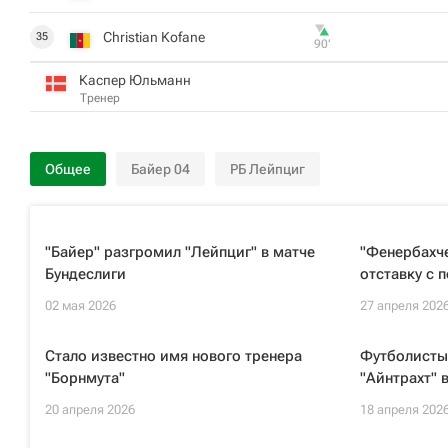
Christian Kofane
35
90‎’‎
Каспер Юльманн
Тренер
Общее
Байер 04
РБ Лейпциг
"Байер" разгромил "Лейпциг" в матче
"Фенербахче
Бундеслиги
отставку с 
02 мая 2026
27 апреля 202
Стало известно имя нового тренера
Футболисты
"Борнмута"
"Айнтрахт" 
20 апреля 2026
18 апреля 202