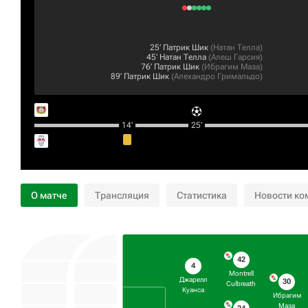
25‎’‎
Патрик Шик
(
Натан Телла
)
45‎’‎
Натан Телла
(
Алеш Гарсия
)
76‎’‎
Патрик Шик
(
Ибрагим Маза
)
89‎’‎
Патрик Шик
(
Алехандро Гримальдо
)
14‎’‎
25‎’‎
О матче
Трансляция
Статистика
Новости ко
42
4
Montrell
Джарелл
30
Culbreath
Куанса
Ибрагим
Маза