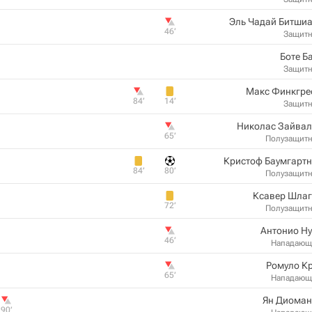
Эль Чадай Битши
46‎’‎
Защит
Боте Б
Защит
Макс Финкгре
84‎’‎
14‎’‎
Защит
Николас Зайвал
65‎’‎
Полузащит
Кристоф Баумгарт
84‎’‎
80‎’‎
Полузащит
Ксавер Шлаг
72‎’‎
Полузащит
Антонио Н
46‎’‎
Нападающ
Ромуло К
65‎’‎
Нападающ
Ян Диоман
90‎’‎