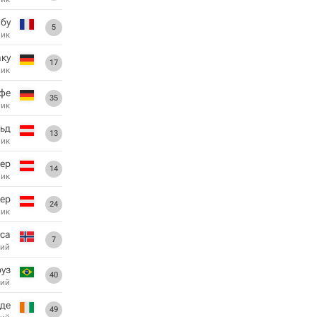
абу
5
ник
аку
17
ник
фе
35
ник
ьд
13
ник
нер
14
ник
ер
24
ник
уса
7
ий
руз
40
ий
де
49