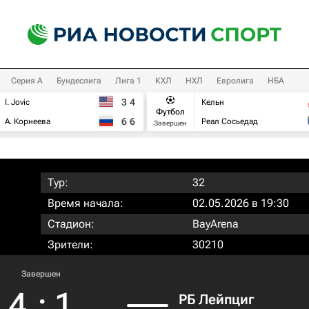
Серия А
Бундеслига
Лига 1
КХЛ
НХЛ
Евролига
НБА
3
4
I. Jovic
Кельн
Футбол
6
6
А. Корнеева
Реал Сосьедад
Завершен
Тур:
32
Время начала:
02.05.2026 в 19:30
Стадион:
BayArena
Зрители:
30210
Завершен
4
:
1
РБ Лейпциг