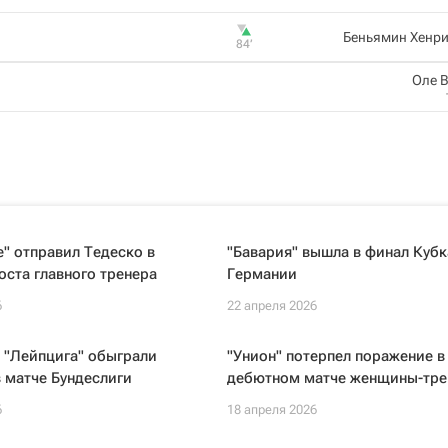
Беньямин Хенри
84‎’‎
Оле 
" отправил Тедеско в
"Бавария" вышла в финал Кубк
поста главного тренера
Германии
6
22 апреля 2026
 "Лейпцига" обыграли
"Унион" потерпел поражение в
в матче Бундеслиги
дебютном матче женщины-тре
6
18 апреля 2026