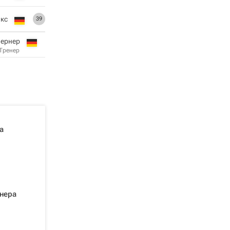
кс
39
Вернер
Тренер
а
нера