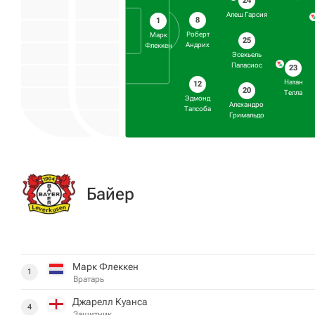
24
Алеш Гарсия
8
1
Роберт
Марк
25
Андрих
Флеккен
Эсекьель
Паласиос
23
Натан
12
20
Телла
Эдмонд
Алехандро
Тапсоба
Гримальдо
Байер
Марк Флеккен
1
Вратарь
Джарелл Куанса
4
Защитник