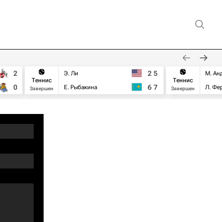
2
2
5
Э. Ли
М. Ан
Теннис
Теннис
0
6
7
Е. Рыбакина
Л. Фе
Завершен
Завершен