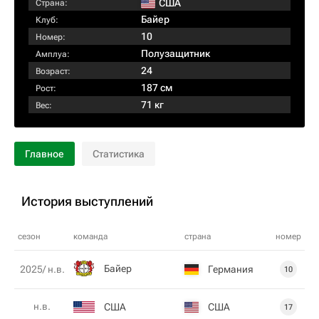
США
Страна:
Байер
Клуб:
10
Номер:
Полузащитник
Амплуа:
24
Возраст:
187 см
Рост:
71 кг
Вес:
Главное
Статистика
История выступлений
сезон
команда
страна
номер
Байер
Германия
2025/ н.в.
10
н.в.
США
США
17