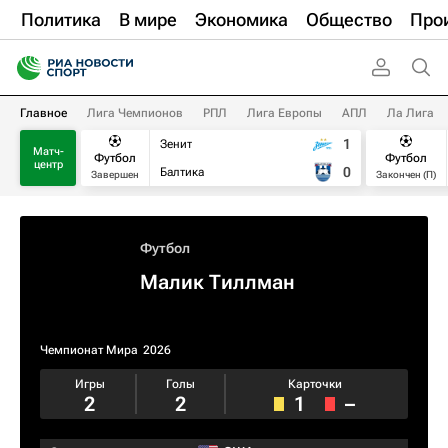
Политика
В мире
Экономика
Общество
Про
Главное
Лига Чемпионов
РПЛ
Лига Европы
АПЛ
Ла Лига
1
Зенит
Матч-
Футбол
Футбол
центр
0
Балтика
Завершен
Закончен (П)
Футбол
Малик Тиллман
Чемпионат Мира
2026
Игры
Голы
Карточки
2
2
1
–