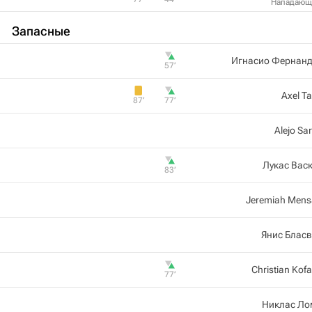
Нападающ
Запасные
Игнасио Фернанд
57‎’‎
Axel T
87‎’‎
77‎’‎
Alejo Sa
Лукас Вас
83‎’‎
Jeremiah Men
Янис Блас
Christian Kof
77‎’‎
Никлас Ло