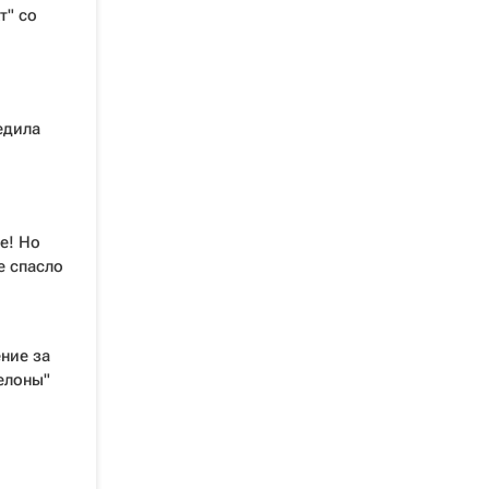
т" со
едила
е! Но
е спасло
ние за
елоны"