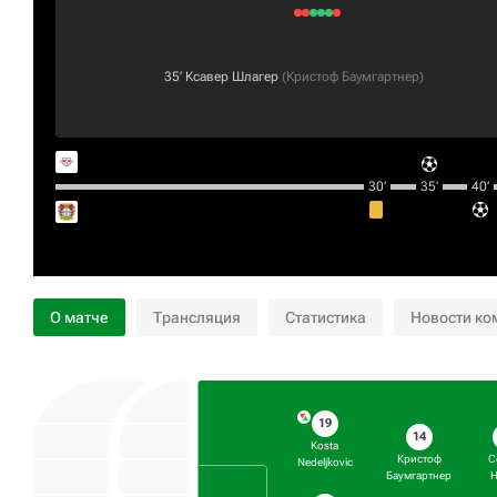
35‎’‎
Ксавер Шлагер
(
Кристоф Баумгартнер
)
30‎’‎
35‎’‎
40‎’‎
О матче
Трансляция
Статистика
Новости ко
19
14
Kosta
Кристоф
C
Nedeljkovic
Баумгартнер
H