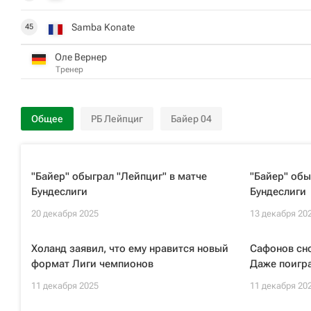
Samba Konate
45
Оле Вернер
Тренер
Общее
РБ Лейпциг
Байер 04
"Байер" обыграл "Лейпциг" в матче
"Байер" обы
Бундеслиги
Бундеслиги
20 декабря 2025
13 декабря 20
Холанд заявил, что ему нравится новый
Сафонов сно
формат Лиги чемпионов
Даже поигра
11 декабря 2025
11 декабря 20