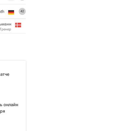
ath
42
ьманн
Тренер
матче
ь онлайн
бря