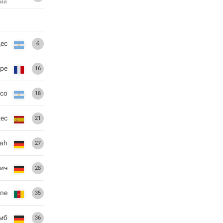
ий
ес
6
ape
16
rco
18
кес
21
sah
27
вич
28
ane
35
мб
36