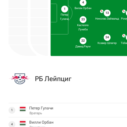
4
Вилли Орбан
1
13
Петер
Николас Зайвальд
Ром
Гулачи
23
Кастелло
Лукеба
24
22
Ксавер Шлагер
Tidi
Давид Раум
РБ Лейпциг
Петер Гулачи
1
Вратарь
Вилли Орбан
4