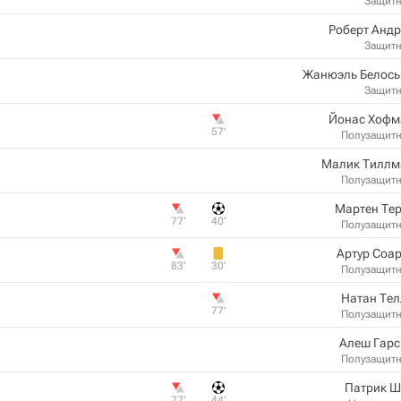
Защит
Роберт Анд
Защит
Жанюэль Белось
Защит
Йонас Хофм
57‎’‎
Полузащит
Малик Тиллм
Полузащит
Мартен Те
77‎’‎
40‎’‎
Полузащит
Артур Соа
83‎’‎
30‎’‎
Полузащит
Натан Те
77‎’‎
Полузащит
Алеш Гарс
Полузащит
Патрик Ш
77‎’‎
44‎’‎