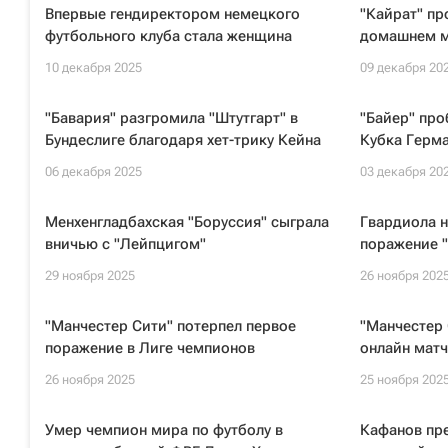
Впервые гендиректором немецкого
"Кайрат" пр
футбольного клуба стала женщина
домашнем м
10 декабря 2025
09 декабря 20
"Бавария" разгромила "Штутгарт" в
"Байер" про
Бундеслиге благодаря хет-трику Кейна
Кубка Герм
06 декабря 2025
03 декабря 20
Менхенгладбахская "Боруссия" сыграла
Гвардиола н
вничью с "Лейпцигом"
поражение "
29 ноября 2025
26 ноября 202
"Манчестер Сити" потерпел первое
"Манчестер 
поражение в Лиге чемпионов
онлайн матч
26 ноября 2025
25 ноября 202
Умер чемпион мира по футболу в
Кафанов пр