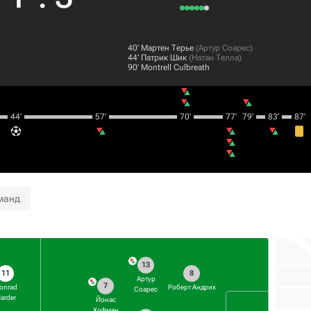
40‎’‎
Мартен Терье
(
Артур Соарес
)
44‎’‎
Патрик Шик
(
Натан Телла
)
90‎’‎
Montrell Culbreath
44‎’‎
57‎’‎
70‎’‎
77‎’‎
79‎’‎
83‎’‎
87‎’‎
манд
13
11
8
Артур
7
onrad
Роберт Андрих
Соарес
arder
Йонас
Хофман