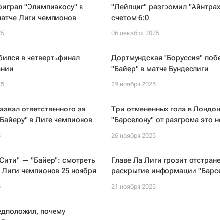
оиграл "Олимпиакосу" в
"Лейпциг" разгромил "Айнтрах
атче Лиги чемпионов
счетом 6:0
25
06 декабря 2025
бился в четвертьфинал
Дортмундская "Боруссия" поб
ании
"Байер" в матче Бундеслиги
25
29 ноября 2025
азвал ответственного за
Три отмененных гола в Лондон
Байеру" в Лиге чемпионов
"Барселону" от разгрома это н
5
26 ноября 2025
Сити" — "Байер": смотреть
Главе Ла Лиги грозит отстране
 Лиги чемпионов 25 ноября
раскрытие информации "Барс
5
21 ноября 2025
едположил, почему