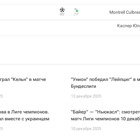
Montrell Culbre
90‎’‎
77‎’‎
Каспер Юл
грал "Кельн" в матче
"Унион" победил "Лейпциг" в 
Бундеслиги
25
13 декабря 2025
ва в Лиге чемпионов.
"Байер" — "Ньюкасл": смотрет
л вместе с украинцем
матч Лиги чемпионов 10 дека
25
10 декабря 2025