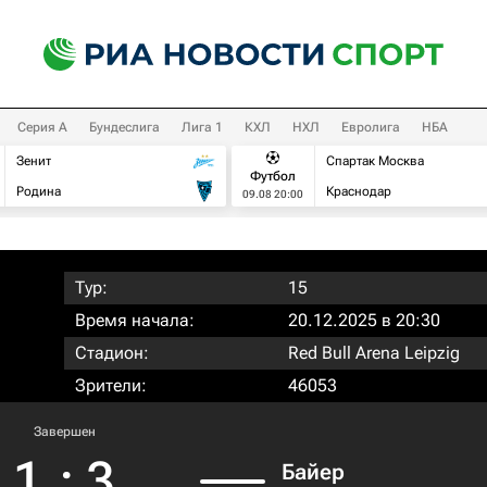
Серия А
Бундеслига
Лига 1
КХЛ
НХЛ
Евролига
НБА
Зенит
Спартак Москва
Футбол
Родина
Краснодар
09.08 20:00
Тур:
15
Время начала:
20.12.2025 в 20:30
Стадион:
Red Bull Arena Leipzig
Зрители:
46053
Завершен
1
:
3
Байер