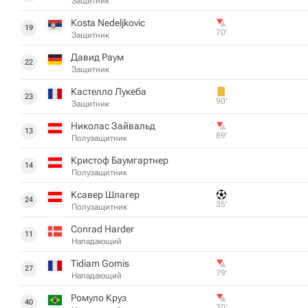
Защитник
Kosta Nedeljkovic
19
70‎’‎
Защитник
Давид Раум
22
Защитник
Кастелло Лукеба
23
90‎’‎
Защитник
Николас Зайвальд
13
89‎’‎
Полузащитник
Кристоф Баумгартнер
14
Полузащитник
Ксавер Шлагер
24
35‎’‎
Полузащитник
Conrad Harder
11
Нападающий
Tidiam Gomis
27
79‎’‎
Нападающий
Ромуло Круз
40
70‎’‎