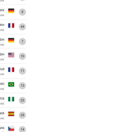
ник
рих
8
ник
ян
44
ник
ан
7
ник
ан
10
ник
рье
11
ник
рес
13
ник
лла
23
ник
ия
24
ник
ик
14