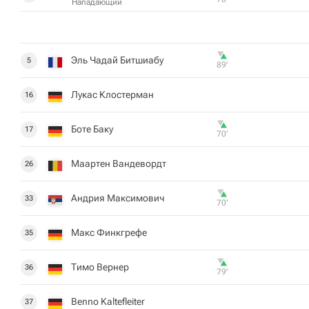
Нападающий
Эль Чадай Битшиабу
5
89‎’‎
Лукас Клостерман
16
Боте Баку
17
70‎’‎
Маартен Вандевордт
26
Андрия Максимович
33
70‎’‎
Макс Финкгрефе
35
Тимо Вернер
36
79‎’‎
Benno Kaltefleiter
37