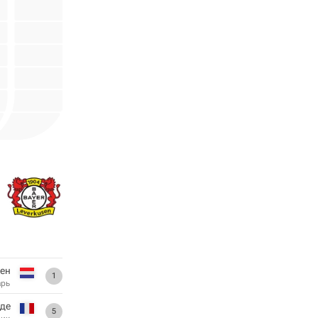
ен
1
арь
аде
5