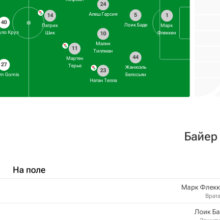
24
Алеш Гарсия
5
14
1
40
Лоик Баде
Патрик
Марк
уло Круз
Шик
Флеккен
10
Малик
11
Тиллман
44
Мартен
27
Терье
Жанюэль
23
am Gomis
Белосьян
Натан Телла
Байер
На поле
Марк Флекк
Врат
Лоик Б