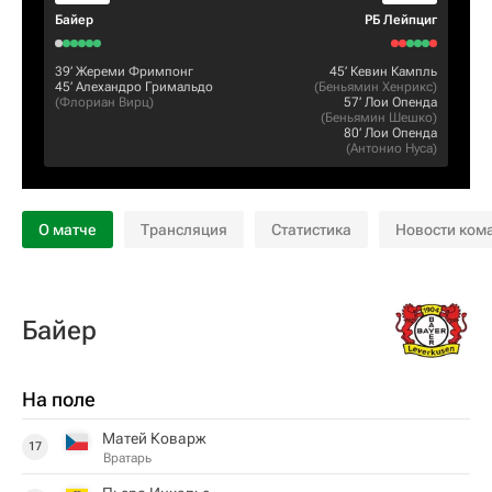
Байер
РБ Лейпциг
39‎’‎
Жереми Фримпонг
45‎’‎
Кевин Кампль
45‎’‎
Алехандро Гримальдо
(
Беньямин Хенрикс
)
(
Флориан Вирц
)
57‎’‎
Лои Опенда
(
Беньямин Шешко
)
80‎’‎
Лои Опенда
(
Антонио Нуса
)
О матче
Трансляция
Статистика
Новости ком
Байер
На поле
Матей Коварж
17
Вратарь