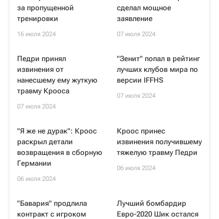
за пропущенной
сделал мощное
тренировки
заявление
16 июля 2024
07 июля 2024
Педри принял
"Зенит" попал в рейтинг
извинения от
лучших клубов мира по
нанесшему ему жуткую
версии IFFHS
травму Крооса
07 июля 2024
07 июля 2024
"Я же не дурак": Кроос
Кроос принес
раскрыл детали
извинения получившему
возвращения в сборную
тяжелую травму Педри
Германии
06 июля 2024
06 июля 2024
"Бавария" продлила
Лучший бомбардир
контракт с игроком
Евро-2020 Шик остался