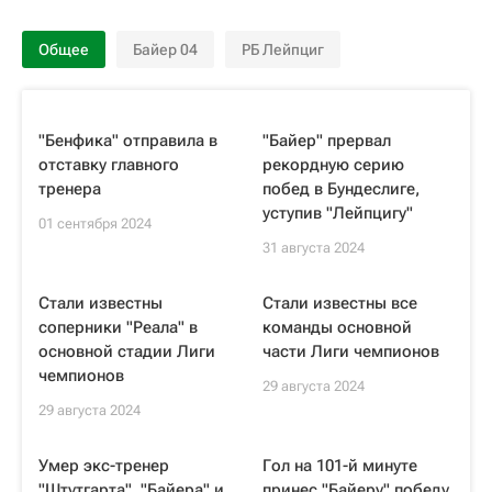
Общее
Байер 04
РБ Лейпциг
"Бенфика" отправила в
"Байер" прервал
отставку главного
рекордную серию
тренера
побед в Бундеслиге,
уступив "Лейпцигу"
01 сентября 2024
31 августа 2024
Стали известны
Стали известны все
соперники "Реала" в
команды основной
основной стадии Лиги
части Лиги чемпионов
чемпионов
29 августа 2024
29 августа 2024
Умер экс-тренер
Гол на 101-й минуте
"Штутгарта", "Байера" и
принес "Байеру" победу