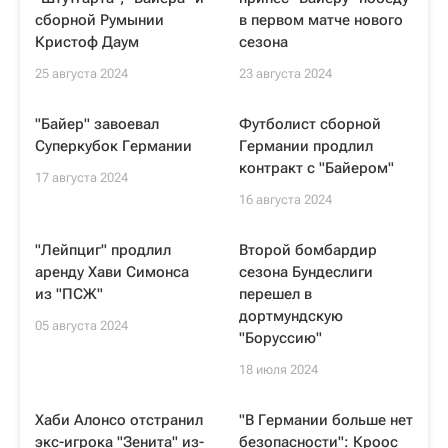
сборной Румынии
в первом матче нового
Кристоф Даум
сезона
25 августа 2024
23 августа 2024
"Байер" завоевал
Футболист сборной
Суперкубок Германии
Германии продлил
контракт с "Байером"
17 августа 2024
16 августа 2024
"Лейпциг" продлил
Второй бомбардир
аренду Хави Симонса
сезона Бундеслиги
из "ПСЖ"
перешел в
дортмундскую
05 августа 2024
"Боруссию"
18 июля 2024
Хаби Алонсо отстранил
"В Германии больше нет
экс-игрока "Зенита" из-
безопасности": Кроос