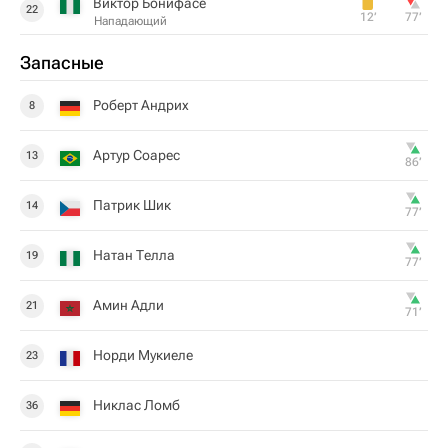
Виктор Бонифасе
22
12‎’‎
77‎’‎
Нападающий
Запасные
Роберт Андрих
8
Артур Соарес
13
86‎’‎
Патрик Шик
14
77‎’‎
Натан Телла
19
77‎’‎
Амин Адли
21
71‎’‎
Норди Мукиеле
23
Никлас Ломб
36