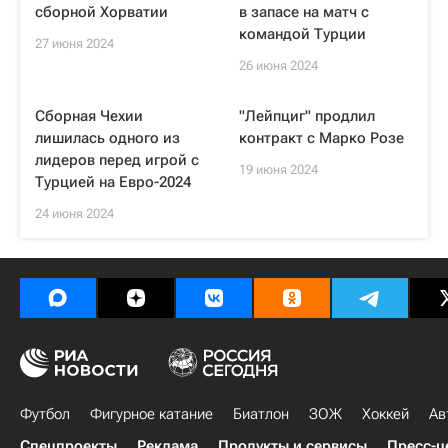
сборной Хорватии
в запасе на матч с
командой Турции
27 июня 2024
26 июня 2024
Сборная Чехии
"Лейпциг" продлил
лишилась одного из
контракт с Марко Розе
лидеров перед игрой с
19 июня 2024
Турцией на Евро-2024
24 июня 2024
Футбол
Фигурное катание
Биатлон
ЗОЖ
Хоккей
Ав
Спецпроекты
Реклама
Продукты и сервисы
Пресс-ц