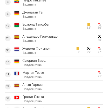
Пьеро Инкапье
3
Защитник
Джонатан Та
4
Защитник
Эдмонд Тапсоба
12
82‎’‎
86‎’‎
Защитник
Алехандро Гримальдо
20
45‎’‎
Защитник
Жереми Фримпонг
30
18‎’‎
39‎’‎
77‎’‎
Защитник
Флориан Вирц
10
Полузащитник
Мартен Терье
11
71‎’‎
Полузащитник
Алеш Гарсия
24
Полузащитник
Гранит Джака
34
Полузащитник