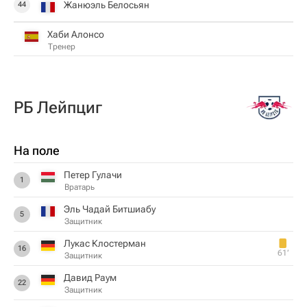
Жанюэль Белосьян
44
Хаби Алонсо
Тренер
РБ Лейпциг
На поле
Петер Гулачи
1
Вратарь
Эль Чадай Битшиабу
5
Защитник
Лукас Клостерман
16
61‎’‎
Защитник
Давид Раум
22
Защитник