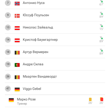
Антонио Нуса
7
67‎’‎
Юссуф Поульсен
9
89‎’‎
Николас Зайвальд
13
15‎’‎
Кристоф Баумгартнер
14
89‎’‎
Артур Вермерен
18
89‎’‎
Андре Силва
19
Маартен Вандевордт
26
Viggo Gebel
47
Марко Розе
26‎’‎
26‎’‎
Тренер