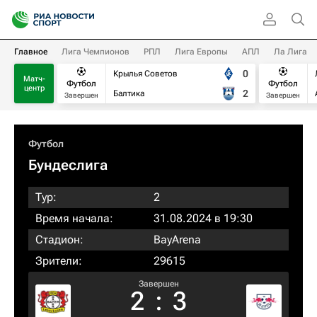
Главное
Лига Чемпионов
РПЛ
Лига Европы
АПЛ
Ла Лига
0
Крылья Советов
Матч-
Футбол
Футбол
центр
2
Балтика
Завершен
Завершен
Футбол
Бундеслига
Тур:
2
Время начала:
31.08.2024 в 19:30
Стадион:
BayArena
Зрители:
29615
Завершен
2
:
3