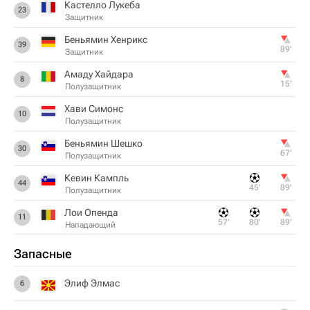
Кастелло Лукеба
23
Защитник
Беньямин Хенрикс
39
89‎’‎
Защитник
Амаду Хайдара
8
15‎’‎
Полузащитник
Хави Симонс
10
Полузащитник
Беньямин Шешко
30
67‎’‎
Полузащитник
Кевин Кампль
44
45‎’‎
89‎’‎
Полузащитник
Лои Опенда
11
57‎’‎
80‎’‎
89‎’‎
Нападающий
Запасные
Элиф Элмас
6