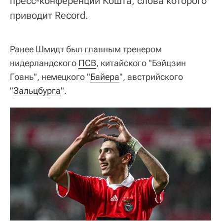
пресс-конференции Кошта, слова которого
приводит Record.
Ранее Шмидт был главным тренером
нидерландского
ПСВ
, китайского "Бэйцзин
Гоань", немецкого "
Байера
", австрийского
"
Зальцбурга
".