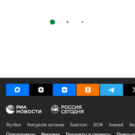
Футбол
Фигурное катание
Биатлон
ЗОЖ
Хоккей
Ав
Спецпроекты
Реклама
Продукты и сервисы
Пресс-ц