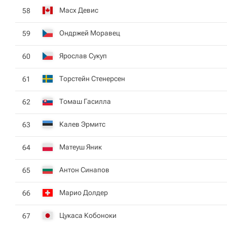
Масх Девис
58
Ондржей Моравец
59
Ярослав Сукуп
60
Торстейн Стенерсен
61
Томаш Гасилла
62
Калев Эрмитс
63
Матеуш Яник
64
Антон Синапов
65
Марио Долдер
66
Цукаса Кобоноки
67