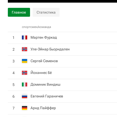
Главное
Статистика
спортсмен/команда
Мартен Фуркад
1
Уле-Эйнар Бьорндален
2
Сергей Семенов
3
Йоханнес Бё
4
Доминик Виндиш
5
Евгений Гараничев
6
Арнд Пайффер
7