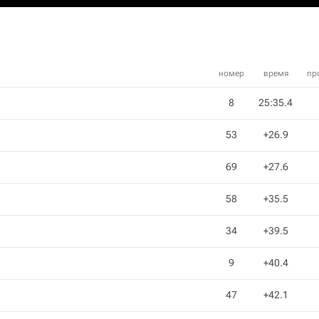
номер
время
пр
8
25:35.4
53
+26.9
69
+27.6
58
+35.5
34
+39.5
9
+40.4
47
+42.1