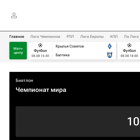
Главное
Лига Чемпионов
РПЛ
Лига Европы
АПЛ
Ла Лига
Крылья Советов
Матч-
Футбол
Футбол
центр
Балтика
08.08 15:30
08.08 18:00
Биатлон
Чемпионат мира
10