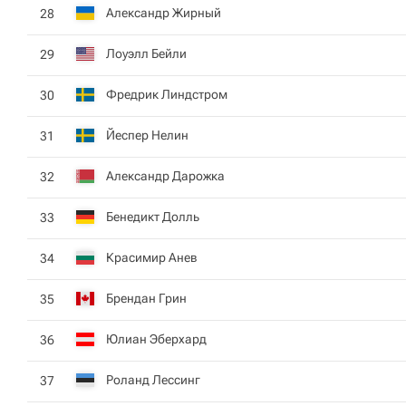
Александр Жирный
28
Лоуэлл Бейли
29
Фредрик Линдстром
30
Йеспер Нелин
31
Александр Дарожка
32
Бенедикт Долль
33
Красимир Анев
34
Брендан Грин
35
Юлиан Эберхард
36
Роланд Лессинг
37