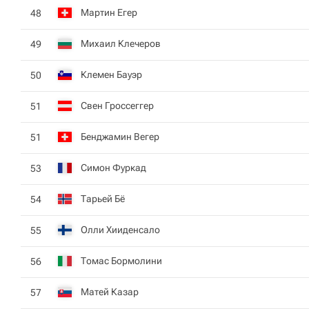
Мартин Егер
48
Михаил Клечеров
49
Клемен Бауэр
50
Свен Гроссеггер
51
Бенджамин Вегер
51
Симон Фуркад
53
Тарьей Бё
54
Олли Хииденсало
55
Томас Бормолини
56
Матей Казар
57