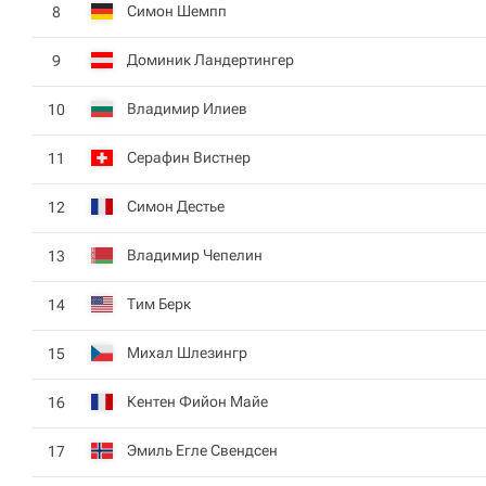
Симон Шемпп
8
Доминик Ландертингер
9
Владимир Илиев
10
Серафин Вистнер
11
Симон Дестье
12
Владимир Чепелин
13
Тим Берк
14
Михал Шлезингр
15
Кентен Фийон Майе
16
Эмиль Егле Свендсен
17