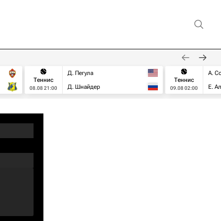
Д. Пегула
А. С
Теннис
Теннис
Д. Шнайдер
Е. А
08.08 21:00
09.08 02:00