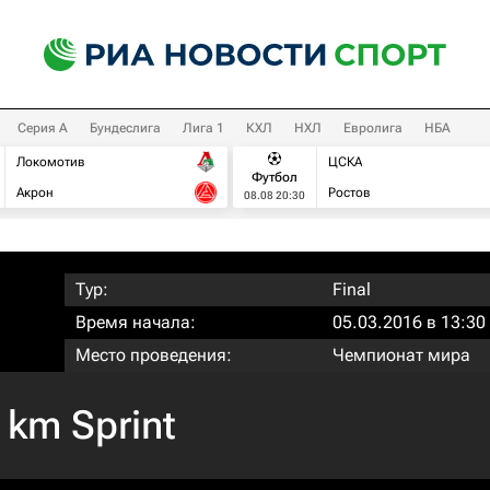
Серия А
Бундеслига
Лига 1
КХЛ
НХЛ
Евролига
НБА
Локомотив
ЦСКА
Футбол
Акрон
Ростов
08.08 20:30
Тур:
Final
Время начала:
05.03.2016 в 13:30
Место проведения:
Чемпионат мира
 km Sprint