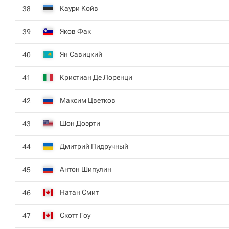
Каури Койв
38
Яков Фак
39
Ян Савицкий
40
Кристиан Де Лоренци
41
Максим Цветков
42
Шон Доэрти
43
Дмитрий Пидручный
44
Антон Шипулин
45
Натан Смит
46
Скотт Гоу
47