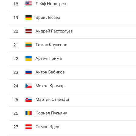
Лейф Нордгрен
18
Эрик Лессер
19
Андрей Расторгуев
20
Томас Каукенас
21
Артем Прима
22
Антон Бабиков
23
Михал Крчмар
24
Мартин Отченаш
25
Корнел Пукьяну
26
Симон Эдер
27