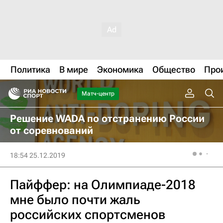
Политика
В мире
Экономика
Общество
Про
Матч-центр
Решение WADA по отстранению России
от соревнований
18:54 25.12.2019
Пайффер: на Олимпиаде-2018
мне было почти жаль
российских спортсменов